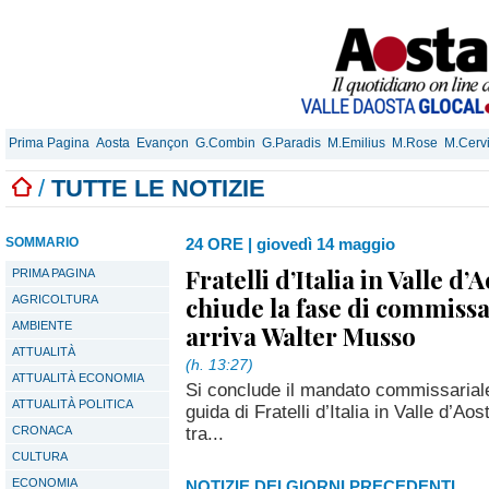
Prima Pagina
Aosta
Evançon
G.Combin
G.Paradis
M.Emilius
M.Rose
M.Cerv
/
TUTTE LE NOTIZIE
SOMMARIO
24 ORE
|
giovedì 14 maggio
Fratelli d’Italia in Valle d’A
PRIMA PAGINA
chiude la fase di commiss
AGRICOLTURA
AMBIENTE
arriva Walter Musso
ATTUALITÀ
(h. 13:27)
ATTUALITÀ ECONOMIA
Si conclude il mandato commissariale 
ATTUALITÀ POLITICA
guida di Fratelli d’Italia in Valle d’A
tra...
CRONACA
CULTURA
ECONOMIA
NOTIZIE DEI GIORNI PRECEDENTI