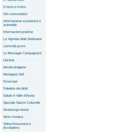
Il rosso e il nero
Info consumatori
Informazione economica e
aziendale
Informazioni pratiche
La Vignetta della Settimana
Lavoro&Lavoro
Le Messager Campagnard
LibrArte
Mondo Artigiano
Montagna VdA
Oroscopo
Paladino dei diritti
Salute in Valle d'Aosta
Speciale Saison Culturelle
Strasburgo-Aosta
Varie cronaca
Velina Rossonera e
Arcobaleno