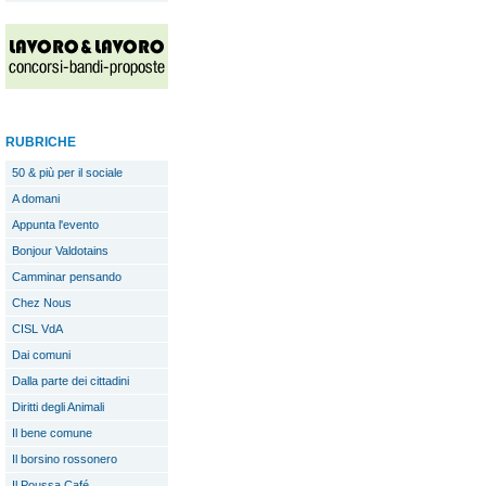
RUBRICHE
50 & più per il sociale
A domani
Appunta l'evento
Bonjour Valdotains
Camminar pensando
Chez Nous
CISL VdA
Dai comuni
Dalla parte dei cittadini
Diritti degli Animali
Il bene comune
Il borsino rossonero
Il Poussa Café