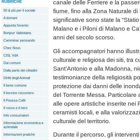
canale delle Ferriere e la passer
RUBRICHE
fiume, fino alla Zona Naturale d
50 & più per il sociale
A domani
significative sono state la “Stati
Appunta l'evento
Malano e i Piloni di Malano e Ca’d
Bonjour Valdotains
anni del secolo scorso.
Camminar pensando
Chez Nous
Gli accompagnatori hanno illustra
CISL VdA
culturale e religiosa dei siti, tra 
Dai comuni
Sant’Antonio e alla Madonna, ni
Dalla parte dei cittadini
testimonianze della religiosità p
Diritti degli Animali
protezione dai danni delle inond
Il bene comune
Il borsino rossonero
del Torrente Messa. Particolare 
Il Poussa Café
alle opere artistiche inserite nei P
Il rosso e il nero
ceramisti locali, e alla valorizza
Info consumatori
culturale del territorio.
Informazione economica e
aziendale
Durante il percorso, gli interven
Informazioni pratiche