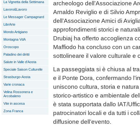
archeologo dell’Associazione Ar
La Vignetta della Settimana
Lavoro&Lavoro
Arnaldo Reviglio e di Silvio Amp
Le Messager Campagnard
dell’Associazione Amici di Avigli
LibrArte
approfondimenti storici e naturali
Mondo Artigiano
Drubiaj ha offerto accoglienza co
Montagna VdA
Maffiodo ha concluso con un can
Oroscopo
sottolineare il valore culturale e 
Paladino dei diritti
Salute in Valle d'Aosta
La passeggiata si è chiusa al tr
Speciale Saison Culturelle
e il Ponte Dora, confermando l’im
Strasburgo-Aosta
Varie cronaca
uniscono cultura, storia e natura
Velina Rossonera e
storico-artistico e ambientale dell
Arcobaleno
è stata supportata dallo IAT/Uffic
Vite in ascesa
Zona Franca
patrocinatori locali e da tutti i col
diffusione dell’evento.