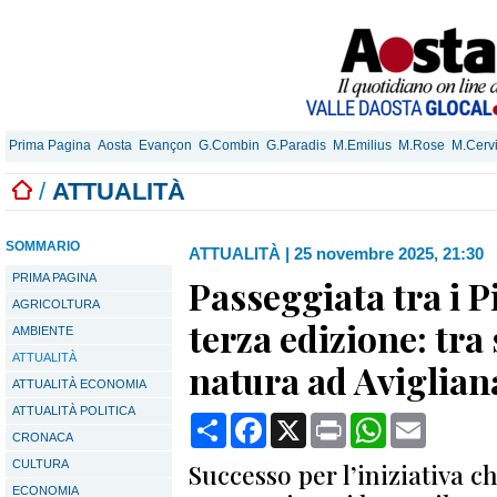
Prima Pagina
Aosta
Evançon
G.Combin
G.Paradis
M.Emilius
M.Rose
M.Cerv
/
ATTUALITÀ
SOMMARIO
ATTUALITÀ
|
25 novembre 2025, 21:30
PRIMA PAGINA
Passeggiata tra i Pi
AGRICOLTURA
terza edizione: tra 
AMBIENTE
ATTUALITÀ
natura ad Aviglian
ATTUALITÀ ECONOMIA
ATTUALITÀ POLITICA
Condividi
Facebook
X
Print
WhatsApp
Email
CRONACA
CULTURA
Successo per l’iniziativa c
ECONOMIA