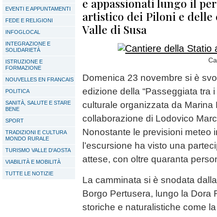
e appassionati lungo il per
EVENTI E APPUNTAMENTI
artistico dei Piloni e delle
FEDE E RELIGIONI
Valle di Susa
INFOGLOCAL
INTEGRAZIONE E
SOLIDARIETÀ
Ca
ISTRUZIONE E
FORMAZIONE
Domenica 23 novembre si è svolt
NOUVELLES EN FRANCAIS
edizione della “Passeggiata tra i
POLITICA
SANITÀ, SALUTE E STARE
culturale organizzata da Marina Po
BENE
collaborazione di Lodovico March
SPORT
Nonostante le previsioni meteo 
TRADIZIONI E CULTURA
MONDO RURALE
l’escursione ha visto una partec
TURISMO VALLE D'AOSTA
attese, con oltre quaranta perso
VIABILITÀ E MOBILITÀ
TUTTE LE NOTIZIE
La camminata si è snodata dalla 
Borgo Pertusera, lungo la Dora 
storiche e naturalistiche come la 