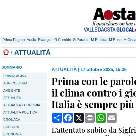
Prima Pagina
Aosta
Evançon
G.Combin
G.Paradis
M.Emilius
M.Rose
M.Cerv
/
ATTUALITÀ
SOMMARIO
ATTUALITÀ
|
17 ottobre 2025, 15:36
PRIMA PAGINA
Prima con le parole,
AGRICOLTURA
il clima contro i gi
AMBIENTE
ATTUALITÀ
Italia è sempre più
ATTUALITÀ ECONOMIA
ATTUALITÀ POLITICA
Condividi
Facebook
X
Print
WhatsApp
Email
CRONACA
CULTURA
L’attentato subito da Sigf
ECONOMIA