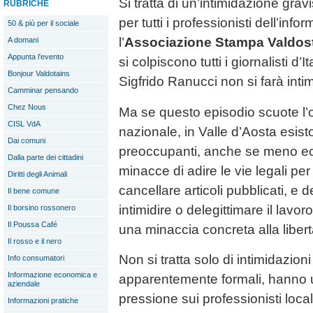
Si tratta di un’intimidazione gra
RUBRICHE
per tutti i professionisti dell’in
50 & più per il sociale
l’
Associazione Stampa Valdos
A domani
Appunta l'evento
si colpiscono tutti i giornalisti d’
Bonjour Valdotains
Sigfrido Ranucci non si farà intim
Camminar pensando
Chez Nous
Ma se questo episodio scuote l’
CISL VdA
nazionale, in Valle d’Aosta esist
Dai comuni
preoccupanti, anche se meno ecl
Dalla parte dei cittadini
minacce di adire le vie legali per 
Diritti degli Animali
cancellare articoli pubblicati, e
Il bene comune
intimidire o delegittimare il lavo
Il borsino rossonero
Il Poussa Café
una minaccia concreta alla liber
Il rosso e il nero
Non si tratta solo di intimidazioni
Info consumatori
Informazione economica e
apparentemente formali, hanno un
aziendale
pressione sui professionisti loca
Informazioni pratiche