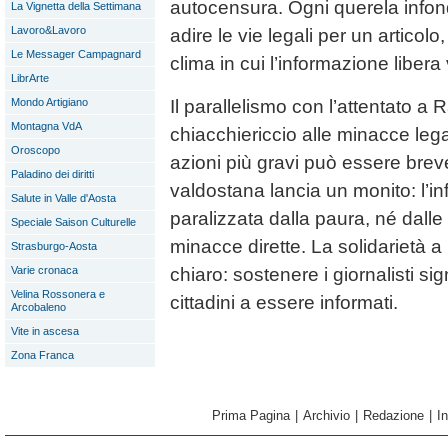
autocensura. Ogni querela infon
La Vignetta della Settimana
Lavoro&Lavoro
adire le vie legali per un articolo
Le Messager Campagnard
clima in cui l’informazione liber
LibrArte
Il parallelismo con l’attentato a 
Mondo Artigiano
Montagna VdA
chiacchiericcio alle minacce legal
Oroscopo
azioni più gravi può essere brev
Paladino dei diritti
valdostana lancia un monito: l’
Salute in Valle d'Aosta
paralizzata dalla paura, né dalle
Speciale Saison Culturelle
minacce dirette. La solidarietà
Strasburgo-Aosta
chiaro: sostenere i giornalisti sign
Varie cronaca
Velina Rossonera e
cittadini a essere informati.
Arcobaleno
Vite in ascesa
Zona Franca
Prima Pagina
|
Archivio
|
Redazione
|
I