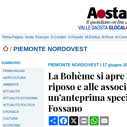
Prima Pagina
Aosta
Evançon
G.Combin
G.Paradis
M.Emilius
M.Rose
M.Cerv
/
PIEMONTE NORDOVEST
SOMMARIO
PIEMONTE NORDOVEST
|
17 giugno 20
PRIMA PAGINA
La Bohème si apre a
AGRICOLTURA
riposo e alle assoc
AMBIENTE
ATTUALITÀ
un’anteprima specia
ATTUALITÀ ECONOMIA
Fossano
ATTUALITÀ POLITICA
CRONACA
Condividi
Facebook
X
Print
WhatsApp
Email
CULTURA
ECONOMIA