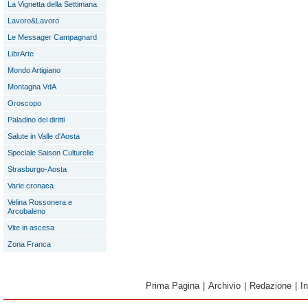
La Vignetta della Settimana
Lavoro&Lavoro
Le Messager Campagnard
LibrArte
Mondo Artigiano
Montagna VdA
Oroscopo
Paladino dei diritti
Salute in Valle d'Aosta
Speciale Saison Culturelle
Strasburgo-Aosta
Varie cronaca
Velina Rossonera e
Arcobaleno
Vite in ascesa
Zona Franca
Prima Pagina
|
Archivio
|
Redazione
|
I