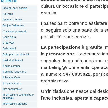
RUBRICHE
cultura un’occasione di partecip
50 & più per il sociale
gratuita.
A domani
Appunta l'evento
I partecipanti potranno assistere 
Bonjour Valdotains
di seguire solo una parte della s
Camminar pensando
possibilità e preferenze.
Chez Nous
CISL VdA
La partecipazione è gratuita
, 
Dai comuni
la
prenotazione
. Le strutture i
Dalla parte dei cittadini
segnalare la propria adesione 
Diritti degli Animali
Il bene comune
marketing@normafantinioperacon
Il borsino rossonero
al numero
347 8033022
, per ric
Il Poussa Café
organizzative.
Il rosso e il nero
Info consumatori
Un’iniziativa che nasce dal desi
Informazione economica e
l’arte
inclusiva, aperta e capace 
aziendale
Informazioni pratiche