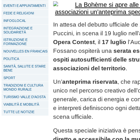
EVENTI E APPUNTAMENTI
FEDE E RELIGIONI
INFOGLOCAL
In attesa del debutto ufficiale de
INTEGRAZIONE E
Puccini, in scena il 19 luglio nel
SOLIDARIETÀ
ISTRUZIONE E
Opera Contest
, il
17 luglio
l’Aud
FORMAZIONE
Fossano ospiterà una
serata es
NOUVELLES EN FRANCAIS
ospiti autosufficienti delle stru
POLITICA
SANITÀ, SALUTE E STARE
associazioni del territorio
.
BENE
SPORT
Un’
anteprima riservata
, che r
TRADIZIONI E CULTURA
unico nel percorso creativo dell’
MONDO RURALE
TURISMO VALLE D'AOSTA
generale, carica di energia e con
VIABILITÀ E MOBILITÀ
e interpreti definiscono ogni det
TUTTE LE NOTIZIE
scena ufficiale.
Questa speciale iniziativa è pens
diretto e accessibile con la mu