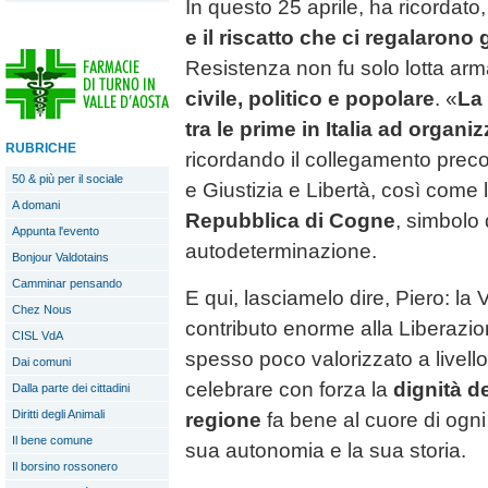
In questo 25 aprile, ha ricordato
e il riscatto che ci regalarono g
Resistenza non fu solo lotta ar
civile, politico e popolare
. «
La
tra le prime in Italia ad organiz
RUBRICHE
ricordando il collegamento preco
50 & più per il sociale
e Giustizia e Libertà, così come 
A domani
Repubblica di Cogne
, simbolo 
Appunta l'evento
autodeterminazione.
Bonjour Valdotains
Camminar pensando
E qui, lasciamelo dire, Piero: la
Chez Nous
contributo enorme alla Liberazio
CISL VdA
spesso poco valorizzato a livello
Dai comuni
celebrare con forza la
dignità d
Dalla parte dei cittadini
Diritti degli Animali
regione
fa bene al cuore di ogn
Il bene comune
sua autonomia e la sua storia.
Il borsino rossonero