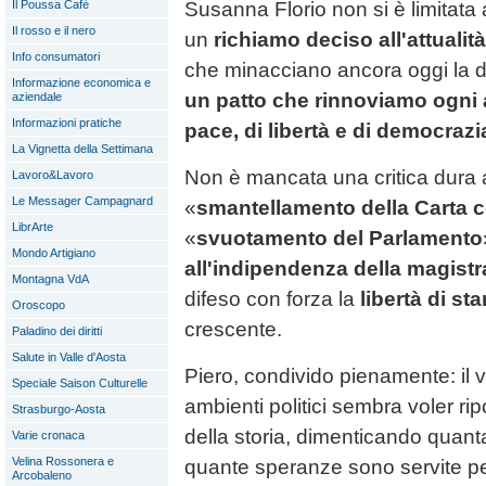
Susanna Florio non si è limitata 
Il Poussa Café
Il rosso e il nero
un
richiamo deciso all'attualità
Info consumatori
che minacciano ancora oggi la 
Informazione economica e
un patto che rinnoviamo ogni 
aziendale
Informazioni pratiche
pace, di libertà e di democrazi
La Vignetta della Settimana
Non è mancata una critica dura ai
Lavoro&Lavoro
Le Messager Campagnard
«
smantellamento della Carta c
LibrArte
«
svuotamento del Parlamento
Mondo Artigiano
all'indipendenza della magistr
Montagna VdA
difeso con forza la
libertà di s
Oroscopo
crescente.
Paladino dei diritti
Salute in Valle d'Aosta
Piero, condivido pienamente: il ve
Speciale Saison Culturelle
ambienti politici sembra voler ripo
Strasburgo-Aosta
della storia, dimenticando quanta 
Varie cronaca
Velina Rossonera e
quante speranze sono servite pe
Arcobaleno