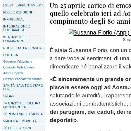
Un 25 aprile carico di emoz
EVENTI E APPUNTAMENTI
quello celebrato ieri ad Ao
FEDE E RELIGIONI
compimento degli 80 anni 
INFOGLOCAL
INTEGRAZIONE E
SOLIDARIETÀ
ISTRUZIONE E
Susa
FORMAZIONE
NOUVELLES EN FRANCAIS
È stata Susanna Florio, con un d
POLITICA
a dare voce ai sentimenti di un
Governo Valdostano
dimenticare né banalizzare il va
Consiglio Valle Comuni
Aosta Capitale
«
È sinceramente un grande o
Elezioni Parlamento italiano
SANITÀ, SALUTE E STARE
piacere essere oggi ad Aosta
»
BENE
salutando le autorità, i rappresen
SPORT
associazioni combattentistiche, 
TRADIZIONI E CULTURA
MONDO RURALE
dei partigiani, dei caduti, dei r
TURISMO VALLE D'AOSTA
deportati
».
VIABILITÀ E MOBILITÀ
TUTTE LE NOTIZIE