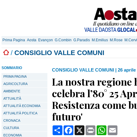
Prima Pagina
Aosta
Evançon
G.Combin
G.Paradis
M.Emilius
M.Rose
M.Cerv
/
CONSIGLIO VALLE COMUNI
SOMMARIO
CONSIGLIO VALLE COMUNI
|
26 aprile
PRIMA PAGINA
La nostra regione 
AGRICOLTURA
celebra l’80° 25 Apri
AMBIENTE
ATTUALITÀ
Resistenza come bu
ATTUALITÀ ECONOMIA
futuro'
ATTUALITÀ POLITICA
CRONACA
Condividi
Facebook
X
Print
WhatsApp
Email
CULTURA
ECONOMIA