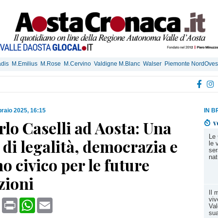
dis
M.Emilius
M.Rose
M.Cervino
Valdigne M.Blanc
Walser
Piemonte NordOves
braio 2025, 16:15
IN B
lo Caselli ad Aosta: Una
v
Le 
 di legalità, democrazia e
le 
ser
nat
 civico per le future
zioni
Il 
viv
book
X
Print
WhatsApp
Email
Val
sua