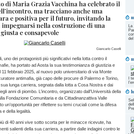
o di Maria Grazia Vacchina ha celebrato il
ell’incontro, ma tracciano anche una
ara e positiva per il futuro, invitando la
m
 impegnarsi nella costruzione di una
La 
Par
 giusta e consapevole
con
del
Giancarlo Caselli
m
 uno dei protagonisti più significativi nella lotta contro il
mafie, ha portato ad Aosta la sua testimonianza di giustizia e
l 11 febbraio 2025, al nuovo polo universitario di via Monte
curatore antimafia, già capo delle procure di Palermo e Torino,
I t
l’e
 sua lunga carriera, segnata dalla lotta a Cosa Nostra e dai
l
egli anni di piombo. L’incontro, organizzato dall’Università della
alla Fondazione Comunitaria e da Cittadinanzattiva Valle
Sel
del
to un’opportunità per riflettere su temi cruciali come la difesa
Pre
e della legalità.
più di 40 anni vive sotto scorta per le minacce ricevute, ha
nti salienti della sua carriera, a partire dalle indagini contro le