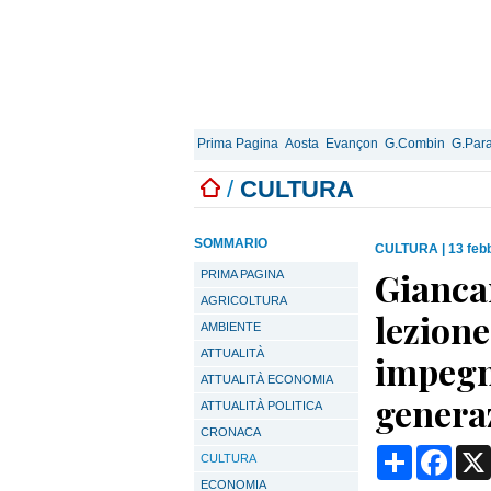
Prima Pagina
Aosta
Evançon
G.Combin
G.Para
/
CULTURA
SOMMARIO
CULTURA
|
13 feb
Giancar
PRIMA PAGINA
AGRICOLTURA
lezione
AMBIENTE
ATTUALITÀ
impegno
ATTUALITÀ ECONOMIA
genera
ATTUALITÀ POLITICA
CRONACA
Condividi
Face
CULTURA
ECONOMIA