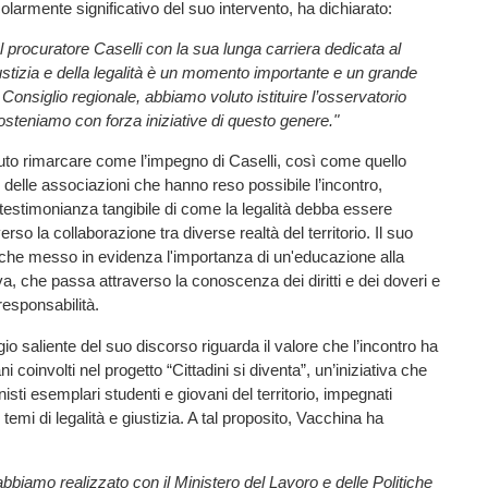
olarmente significativo del suo intervento, ha dichiarato:
 procuratore Caselli con la sua lunga carriera dedicata al
iustizia e della legalità è un momento importante e un grande
nsiglio regionale, abbiamo voluto istituire l’osservatorio
sosteniamo con forza iniziative di questo genere."
uto rimarcare come l’impegno di Caselli, così come quello
 e delle associazioni che hanno reso possibile l’incontro,
testimonianza tangibile di come la legalità debba essere
so la collaborazione tra diverse realtà del territorio. Il suo
che messo in evidenza l'importanza di un'educazione alla
va, che passa attraverso la conoscenza dei diritti e dei doveri e
 responsabilità.
io saliente del suo discorso riguarda il valore che l’incontro ha
ni coinvolti nel progetto “Cittadini si diventa”, un’iniziativa che
isti esemplari studenti e giovani del territorio, impegnati
 temi di legalità e giustizia. A tal proposito, Vacchina ha
abbiamo realizzato con il Ministero del Lavoro e delle Politiche