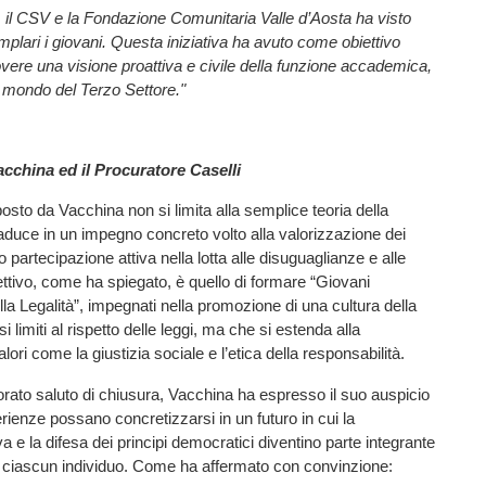
, il CSV e la Fondazione Comunitaria Valle d’Aosta ha visto
mplari i giovani. Questa iniziativa ha avuto come obiettivo
vere una visione proattiva e civile della funzione accademica,
il mondo del Terzo Settore."
cchina ed il Procuratore Caselli
osto da Vacchina non si limita alla semplice teoria della
traduce in un impegno concreto volto alla valorizzazione dei
ro partecipazione attiva nella lotta alle disuguaglianze e alle
iettivo, come ha spiegato, è quello di formare “Giovani
la Legalità”, impegnati nella promozione di una cultura della
si limiti al rispetto delle leggi, ma che si estenda alla
ori come la giustizia sociale e l’etica della responsabilità.
corato saluto di chiusura, Vacchina ha espresso il suo auspicio
ienze possano concretizzarsi in un futuro in cui la
va e la difesa dei principi democratici diventino parte integrante
i ciascun individuo. Come ha affermato con convinzione: