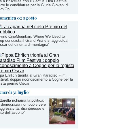
a a Bruxelles con il Cactus Film Festival:
rte le candidature per la Giuria Giovani di
lem’On
omenica 02 agosto
rvino CineMountain, Where We Used to
ep conquista il Grand Prix e si aggiudica
Oscar del cinema di montagna”
pa Ehrlich trionfa al Gran Paradiso Film
tival: doppio riconoscimento a Cogne per la
ista premio Oscar
enerdì 31 luglio
tarella richiama la politica:
 democrazia non può vivere
aggressività, disinteresse e
iuto dell’ascolto”