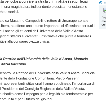
a pericolosa connivenza tra la criminalità e i settori legali
m
a in una magistratura indipendente e decisa, nonostante le
che e sociali.
Ros
ato da Massimo Campedelli, direttore di Umanapersona e
med
cur
Libera, ha offerto uno spunto importante di riflessione per tutti i
 cui anche gli studenti dell'Università della Valle d'Aosta
getto “Cittadini si diventa”, un’iniziativa che punta a formare i
lità e alla consapevolezza civica.
la Rettrice dell'Università della Valle d'Aosta, Manuela
 Grazia Vacchina
incontro, la Rettrice dell'Università della Valle d'Aosta, Manuela
idente della Fondazione Comunitaria, Pietro Passerin
ri rappresentanti istituzionali hanno sottolineato l’importanza di
Il Presidente del Consiglio Regionale della Valle d'Aosta,
ha ribadito come l'impegno per la legalità sia fondamentale per
 comunità e per il futuro dei giovani.