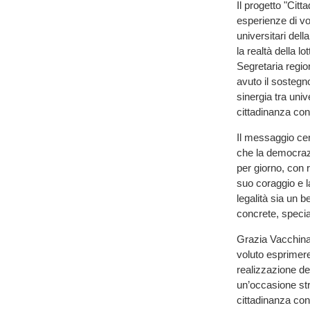
Il progetto "Citt
esperienze di vol
universitari del
la realtà della 
Segretaria regio
avuto il sostegn
sinergia tra univ
cittadinanza co
Il messaggio cent
che la democrazi
per giorno, con 
suo coraggio e la
legalità sia un 
concrete, specia
Grazia Vacchina,
voluto esprimer
realizzazione de
un’occasione str
cittadinanza cons