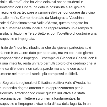
adini si diventa", che ha visto coinvolti anche studenti in
ontariato con Libera, ha dato la possibilità a sei giovani
la regione di partecipare a campi estivi per conoscere da vicino
lotta alle mafie. Come ricordato da Mariagrazia Vacchina,
nale di Cittadinanzattiva Valle d’Aosta, questo progetto ha
o di numerose realtà locali e ha rappresentato un esempio di
ersità, istituzioni e Terzo Settore, con l’obiettivo di costruire una
nsapevole e impegnata.
rale dell’incontro, ribadito anche dai giovani partecipanti, è
a non è un valore dato per scontato, ma va costruito giorno
responsabilità e impegno. L'esempio di Giancarlo Caselli, con il
 sua integrità, resta un faro per tutti coloro che credono che la
bene da difendere, non solo a parole ma anche con azioni
lmente nei momenti storici più complessi e difficili.
 Segretaria regionale di Cittadinanzattiva Valle d’Aosta, ha
e un sentito ringraziamento e un apprezzamento per la
ll'evento, sottolineando come questa iniziativa sia stata
aordinaria per riflettere su un tema fondamentale: la
apevole e l’impegno civico nella difesa della legalità. In un