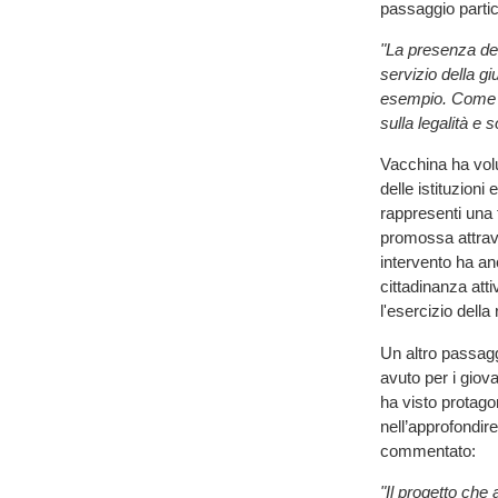
passaggio partic
"La presenza del
servizio della g
esempio. Come Co
sulla legalità e 
Vacchina ha vol
delle istituzioni
rappresenti una 
promossa attraver
intervento ha an
cittadinanza atti
l'esercizio della
Un altro passagg
avuto per i giova
ha visto protagon
nell’approfondire
commentato:
"Il progetto che 