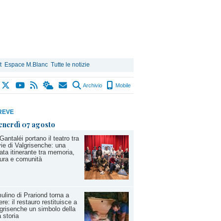
t
Espace M.Blanc
Tutte le notizie
Archivio
Mobile
REVE
enerdì 07 agosto
Gantaléi portano il teatro tra
vie di Valgrisenche: una
ata itinerante tra memoria,
ura e comunità
mulino di Prariond torna a
ere: il restauro restituisce a
grisenche un simbolo della
 storia