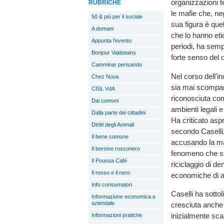
organizzazioni t
RUBRICHE
le mafie che, neg
50 & più per il sociale
sua figura è quel
A domani
che lo hanno eti
Appunta l'evento
periodi, ha sem
Bonjour Valdotains
forte senso del 
Camminar pensando
Nel corso dell'i
Chez Nous
sia mai scompar
CISL VdA
riconosciuta com
Dai comuni
ambienti legali e
Dalla parte dei cittadini
Ha criticato asp
Diritti degli Animali
secondo Caselli,
Il bene comune
accusando la mag
Il borsino rossonero
fenomeno che si 
Il Poussa Café
riciclaggio di de
Il rosso e il nero
economiche di a
Info consumatori
Caselli ha sotto
Informazione economica e
aziendale
cresciuta anche 
inizialmente sca
Informazioni pratiche