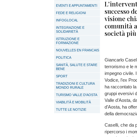
L'intervent
EVENTI E APPUNTAMENTI
successo d
FEDE E RELIGIONI
visione chi
INFOGLOCAL
comunità a
INTEGRAZIONE E
società più
SOLIDARIETÀ
ISTRUZIONE E
FORMAZIONE
NOUVELLES EN FRANCAIS
POLITICA
Giancarlo Caselli,
SANITÀ, SALUTE E STARE
terrorismo e le 
BENE
impegno civile. I
SPORT
Vodice, l’ex Pro
TRADIZIONI E CULTURA
ha raccontato la
MONDO RURALE
gruppi eversivi d
TURISMO VALLE D'AOSTA
Valle d’Aosta, d
VIABILITÀ E MOBILITÀ
d’Aosta, ha offer
TUTTE LE NOTIZIE
della democrazia 
Caselli, che da 
ripercorso i mome