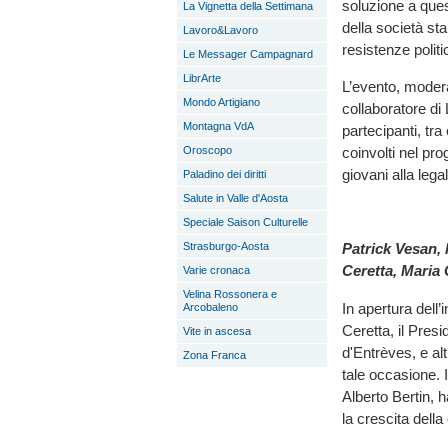
soluzione a quest
La Vignetta della Settimana
della società st
Lavoro&Lavoro
resistenze politi
Le Messager Campagnard
LibrArte
L’evento, moder
Mondo Artigiano
collaboratore di 
Montagna VdA
partecipanti, tra
coinvolti nel pro
Oroscopo
giovani alla lega
Paladino dei diritti
Salute in Valle d'Aosta
Speciale Saison Culturelle
Strasburgo-Aosta
Patrick Vesan,
Ceretta, Maria
Varie cronaca
Velina Rossonera e
In apertura dell’
Arcobaleno
Ceretta, il Pres
Vite in ascesa
d'Entrèves, e alt
Zona Franca
tale occasione. 
Alberto Bertin, 
la crescita della