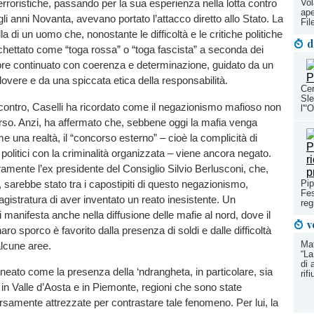
Vol
erroristiche, passando per la sua esperienza nella lotta contro
ape
li anni Novanta, avevano portato l’attacco diretto allo Stato. La
Fi
la di un uomo che, nonostante le difficoltà e le critiche politiche
d
chettato come “toga rossa” o “toga fascista” a seconda dei
pre continuato con coerenza e determinazione, guidato da un
dovere e da una spiccata etica della responsabilità.
Ce
Sle
ncontro, Caselli ha ricordato come il negazionismo mafioso non
l'“
so. Anzi, ha affermato che, sebbene oggi la mafia venga
e una realtà, il “concorso esterno” – cioè la complicità di
 politici con la criminalità organizzata – viene ancora negato.
ramente l’ex presidente del Consiglio Silvio Berlusconi, che,
 sarebbe stato tra i capostipiti di questo negazionismo,
Pip
Fes
istratura di aver inventato un reato inesistente. Un
reg
manifesta anche nella diffusione delle mafie al nord, dove il
v
naro sporco è favorito dalla presenza di soldi e dalle difficoltà
Mat
lcune aree.
“La
di 
lineato come la presenza della ‘ndrangheta, in particolare, sia
rif
in Valle d’Aosta e in Piemonte, regioni che sono state
rsamente attrezzate per contrastare tale fenomeno. Per lui, la