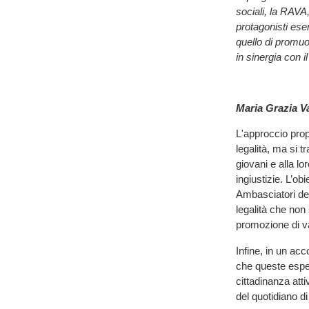
sociali, la RAVA
protagonisti ese
quello di promuo
in sinergia con 
Maria Grazia Va
L'approccio prop
legalità, ma si 
giovani e alla lo
ingiustizie. L’ob
Ambasciatori del
legalità che non 
promozione di val
Infine, in un ac
che queste esper
cittadinanza atti
del quotidiano d