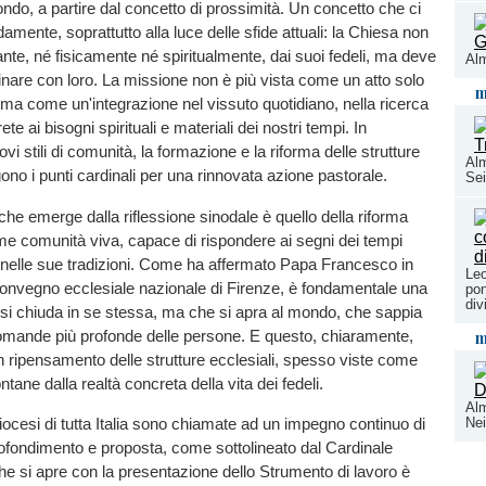
do, a partire dal concetto di prossimità. Un concetto che ci
amente, soprattutto alla luce delle sfide attuali: la Chiesa non
ante, né fisicamente né spiritualmente, dai suoi fedeli, ma deve
Alm
nare con loro. La missione non è più vista come un atto solo
m
 ma come un'integrazione nel vissuto quotidiano, nella ricerca
ete ai bisogni spirituali e materiali dei nostri tempi. In
uovi stili di comunità, la formazione e la riforma delle strutture
Alm
gono i punti cardinali per una rinnovata azione pastorale.
Se
 che emerge dalla riflessione sinodale è quello della riforma
e comunità viva, capace di rispondere ai segni dei tempi
 nelle sue tradizioni. Come ha affermato Papa Francesco in
Leo
onvegno ecclesiale nazionale di Firenze, è fondamentale una
pon
div
si chiuda in se stessa, ma che si apra al mondo, che sappia
domande più profonde delle persone. E questo, chiaramente,
m
 ripensamento delle strutture ecclesiali, spesso viste come
ontane dalla realtà concreta della vita dei fedeli.
Al
iocesi di tutta Italia sono chiamate ad un impegno continuo di
Ne
rofondimento e proposta, come sottolineato dal Cardinale
he si apre con la presentazione dello Strumento di lavoro è