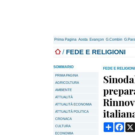
Prima Pagina
Aosta
Evançon
G.Combin
G.Para
/
FEDE E RELIGIONI
SOMMARIO
FEDE E RELIGIONI
Sinodal
PRIMA PAGINA
AGRICOLTURA
prepara
AMBIENTE
ATTUALITÀ
Rinnov
ATTUALITÀ ECONOMIA
italian
ATTUALITÀ POLITICA
CRONACA
Condividi
Face
CULTURA
ECONOMIA