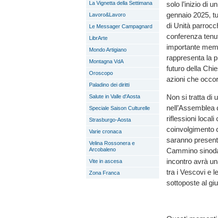
solo l’inizio di 
La Vignetta della Settimana
gennaio 2025, tut
Lavoro&Lavoro
di Unità parrocch
Le Messager Campagnard
conferenza tenu
LibrArte
importante memb
Mondo Artigiano
rappresenta la p
Montagna VdA
futuro della Chie
Oroscopo
azioni che occor
Paladino dei diritti
Non si tratta di
Salute in Valle d'Aosta
nell’Assemblea d
Speciale Saison Culturelle
riflessioni local
Strasburgo-Aosta
coinvolgimento d
Varie cronaca
saranno present
Velina Rossonera e
Cammino sinodal
Arcobaleno
incontro avrà un
Vite in ascesa
tra i Vescovi e 
Zona Franca
sottoposte al gi