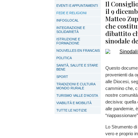
Il Consigl
EVENTI E APPUNTAMENTI
il 9 dicemb
FEDE E RELIGIONI
Matteo Zup
INFOGLOCAL
che costitui
INTEGRAZIONE E
dibattito 
SOLIDARIETÀ
sinodale de
ISTRUZIONE E
FORMAZIONE
NOUVELLES EN FRANCAIS
POLITICA
SANITÀ, SALUTE E STARE
Questo documento
BENE
provenienti da o
SPORT
alle Diocesi, s
TRADIZIONI E CULTURA
cammino che, com
MONDO RURALE
nostre comunità 
TURISMO VALLE D'AOSTA
decisiva: quella
VIABILITÀ E MOBILITÀ
alle pandemie, è
TUTTE LE NOTIZIE
“riappassionare”
Lo Strumento di
vero e proprio in