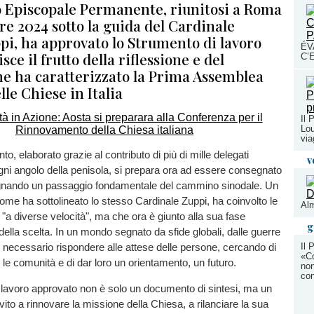
io Episcopale Permanente, riunitosi a Roma
re 2024 sotto la guida del Cardinale
pi, ha approvato lo Strumento di lavoro
ÉV
sce il frutto della riflessione e del
C’
che ha caratterizzato la Prima Assemblea
lle Chiese in Italia
Il 
Lou
via
, elaborato grazie al contributo di più di mille delegati
v
gni angolo della penisola, si prepara ora ad essere consegnato
egnando un passaggio fondamentale del cammino sinodale. Un
e ha sottolineato lo stesso Cardinale Zuppi, ha coinvolto le
Alm
"a diverse velocità", ma che ora è giunto alla sua fase
g
 della scelta. In un mondo segnato da sfide globali, dalle guerre
Il 
 necessario rispondere alle attese delle persone, cercando di
«Co
 le comunità e di dar loro un orientamento, un futuro.
non
con
 lavoro approvato non è solo un documento di sintesi, ma un
vito a rinnovare la missione della Chiesa, a rilanciare la sua