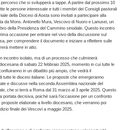
un percorso che si svilupperà a tappe. A partire dal prossimo 10
te le persone interessate e tutti i membri dei Consigli pastorali
iale della Diocesi di Aosta sono invitati a partecipare alla
ta da Mons. Antonello Mura, Vescovo di Nuoro e Lanusei, un
ro della Presidenza del Cammino sinodale. Questo incontro
rima occasione per entrare nel vivo della discussione sul
sa, per comprendere il documento e iniziare a riflettere sulle
rerà mettere in atto.
 un incontro isolato, ma di un processo che culminerà
iocesana di sabato 22 febbraio 2025, momento in cui tutte le
i confluiranno in un dibattito più ampio, che vedrà il
i tutte le diocesi italiane. Le proposte che emergeranno
ate e discusse nella seconda Assemblea nazionale del
e, che si terrà a Roma dal 31 marzo al 3 aprile 2025. Questo
a portata decisiva, poiché sarà l’occasione per un confronto
le proposte elaborate a livello diocesano, che verranno poi
udizio finale dei Vescovi a maggio 2025.