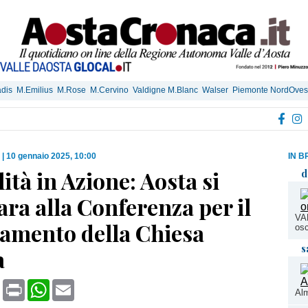
dis
M.Emilius
M.Rose
M.Cervino
Valdigne M.Blanc
Walser
Piemonte NordOves
|
10 gennaio 2025, 10:00
IN B
ità in Azione: Aosta si
d
ra alla Conferenza per il
VA
amento della Chiesa
osc
s
a
book
X
Print
WhatsApp
Email
Al