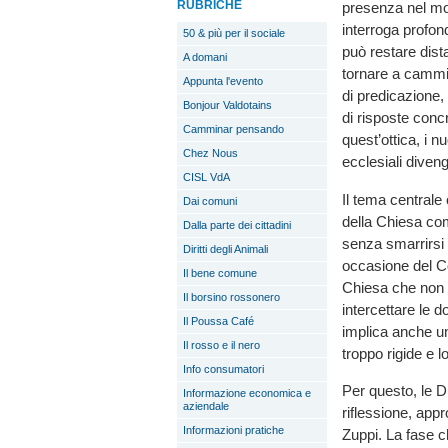
RUBRICHE
presenza nel mon
interroga profond
50 & più per il sociale
può restare dist
A domani
tornare a cammi
Appunta l'evento
di predicazione,
Bonjour Valdotains
di risposte concr
Camminar pensando
quest’ottica, i n
Chez Nous
ecclesiali diven
CISL VdA
Il tema centrale
Dai comuni
della Chiesa com
Dalla parte dei cittadini
senza smarrirsi
Diritti degli Animali
occasione del C
Il bene comune
Chiesa che non 
Il borsino rossonero
intercettare le 
Il Poussa Café
implica anche un
Il rosso e il nero
troppo rigide e l
Info consumatori
Per questo, le D
Informazione economica e
aziendale
riflessione, app
Informazioni pratiche
Zuppi. La fase c