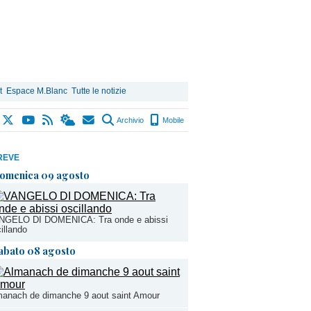
t
Espace M.Blanc
Tutte le notizie
Archivio
Mobile
REVE
omenica 09 agosto
NGELO DI DOMENICA: Tra onde e abissi
illando
abato 08 agosto
manach de dimanche 9 aout saint Amour