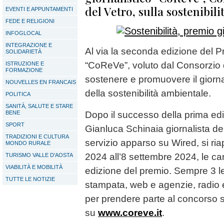
del Vetro, sulla sostenibil
EVENTI E APPUNTAMENTI
FEDE E RELIGIONI
INFOGLOCAL
INTEGRAZIONE E
Al via la seconda edizione del Pr
SOLIDARIETÀ
“CoReVe”, voluto dal Consorzio 
ISTRUZIONE E
FORMAZIONE
sostenere e promuovere il giorn
NOUVELLES EN FRANCAIS
della sostenibilità ambientale.
POLITICA
SANITÀ, SALUTE E STARE
BENE
Dopo il successo della prima ed
SPORT
Gianluca Schinaia giornalista de
TRADIZIONI E CULTURA
servizio apparso su Wired, si riap
MONDO RURALE
2024 all’8 settembre 2024, le c
TURISMO VALLE D'AOSTA
VIABILITÀ E MOBILITÀ
edizione del premio. Sempre 3 le
TUTTE LE NOTIZIE
stampata, web e agenzie, radio e 
per prendere parte al concorso 
su
www.coreve.it
.