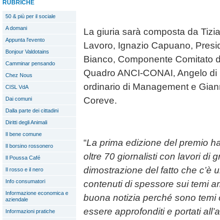
RUBRICHE
50 & più per il sociale
A domani
La giuria sarà composta da Tizia
Appunta l'evento
Lavoro, Ignazio Capuano, Presi
Bonjour Valdotains
Bianco, Componente Comitato d
Camminar pensando
Quadro ANCI-CONAI, Angelo di 
Chez Nous
ordinario di Management e Gianni
CISL VdA
Coreve.
Dai comuni
Dalla parte dei cittadini
Diritti degli Animali
Il bene comune
“
La prima edizione del premio ha 
Il borsino rossonero
oltre 70 giornalisti con lavori di 
Il Poussa Café
dimostrazione del fatto che c’è 
Il rosso e il nero
Info consumatori
contenuti di spessore sui temi amb
Informazione economica e
buona notizia perché sono temi 
aziendale
essere approfonditi e portati all’
Informazioni pratiche