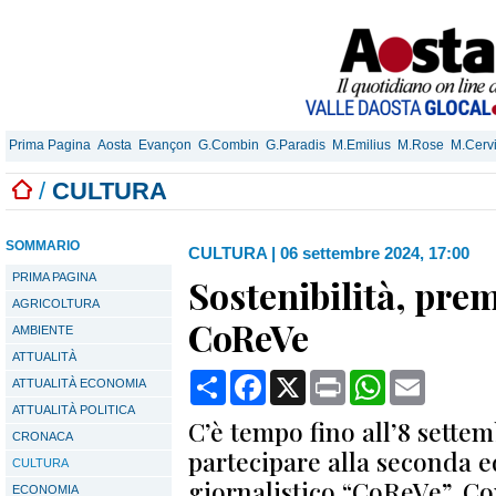
Prima Pagina
Aosta
Evançon
G.Combin
G.Paradis
M.Emilius
M.Rose
M.Cerv
/
CULTURA
SOMMARIO
CULTURA
|
06 settembre 2024, 17:00
PRIMA PAGINA
Sostenibilità, prem
AGRICOLTURA
CoReVe
AMBIENTE
ATTUALITÀ
Condividi
Facebook
X
Print
WhatsApp
Email
ATTUALITÀ ECONOMIA
ATTUALITÀ POLITICA
C’è tempo fino all’8 settem
CRONACA
partecipare alla seconda 
CULTURA
giornalistico “CoReVe”, C
ECONOMIA