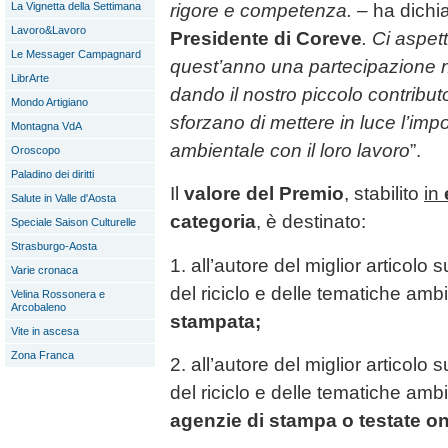
La Vignetta della Settimana
rigore e competenza. –
ha dichi
Lavoro&Lavoro
Presidente di Coreve
. Ci aspe
Le Messager Campagnard
quest’anno una partecipazione n
LibrArte
dando il nostro piccolo contributo
Mondo Artigiano
sforzano di mettere in luce l’impo
Montagna VdA
ambientale con il loro lavoro
”.
Oroscopo
Paladino dei diritti
Il
valore del Premio
, stabilito
in
Salute in Valle d'Aosta
categoria
, è destinato:
Speciale Saison Culturelle
Strasburgo-Aosta
1. all’autore del miglior articolo s
Varie cronaca
del riciclo e delle tematiche amb
Velina Rossonera e
Arcobaleno
stampata;
Vite in ascesa
Zona Franca
2. all’autore del miglior articolo s
del riciclo e delle tematiche amb
agenzie di stampa o testate on