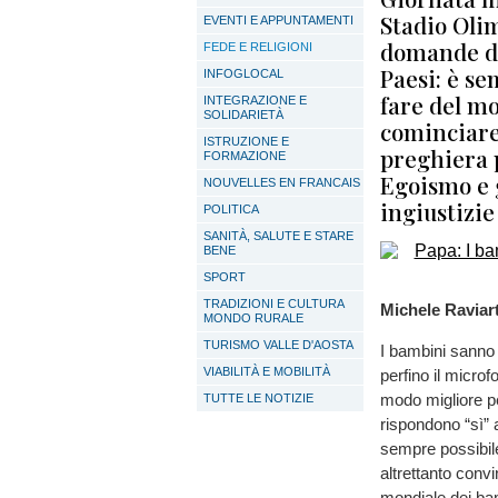
Stadio Oli
EVENTI E APPUNTAMENTI
domande di
FEDE E RELIGIONI
Paesi: è se
INFOGLOCAL
fare del m
INTEGRAZIONE E
SOLIDARIETÀ
cominciare
ISTRUZIONE E
preghiera 
FORMAZIONE
Egoismo e g
NOUVELLES EN FRANCAIS
ingiustizie
POLITICA
SANITÀ, SALUTE E STARE
BENE
SPORT
TRADIZIONI E CULTURA
Michele Raviart
MONDO RURALE
TURISMO VALLE D'AOSTA
I bambini sanno 
VIABILITÀ E MOBILITÀ
perfino il micro
modo migliore pe
TUTTE LE NOTIZIE
rispondono “sì” 
sempre possibile
altrettanto convi
mondiale dei bam