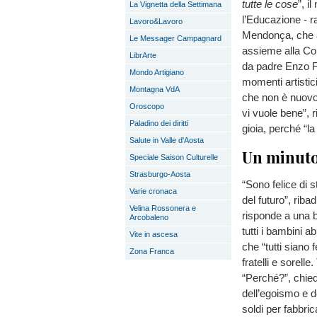
tutte le cose
”, i
La Vignetta della Settimana
l’Educazione - r
Lavoro&Lavoro
Mendonça, che a
Le Messager Campagnard
assieme alla Com
LibrArte
da padre Enzo F
Mondo Artigiano
momenti artistic
Montagna VdA
che non è nuovo 
Oroscopo
vi vuole bene”, 
Paladino dei diritti
gioia, perché “la
Salute in Valle d'Aosta
Un minuto 
Speciale Saison Culturelle
Strasburgo-Aosta
“Sono felice di s
Varie cronaca
del futuro”, rib
Velina Rossonera e
risponde a una 
Arcobaleno
tutti i bambini 
Vite in ascesa
che “tutti siano 
Zona Franca
fratelli e sorel
“Perché?”, chied
dell’egoismo e de
soldi per fabbric