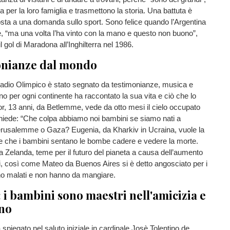
a per la loro famiglia e trasmettono la storia. Una battuta è
sta a una domanda sullo sport. Sono felice quando l’Argentina
e, “ma una volta l’ha vinto con la mano e questo non buono”,
l gol di Maradona all’Inghilterra nel 1986.
onianze dal mondo
tadio Olimpico è stato segnato da testimonianze, musica e
o per ogni continente ha raccontato la sua vita e ciò che lo
r, 13 anni, da Betlemme, vede da otto mesi il cielo occupato
 chiede: “Che colpa abbiamo noi bambini se siamo nati a
usalemme o Gaza? Eugenia, da Kharkiv in Ucraina, vuole la
e che i bambini sentano le bombe cadere e vedere la morte.
a Zelanda, teme per il futuro del pianeta a causa dell’aumento
i, così come Mateo da Buenos Aires si è detto angosciato per i
o malati e non hanno da mangiare.
 i bambini sono maestri nell'amicizia e
no
 spiegato nel saluto iniziale in cardinale Josè Tolentino de