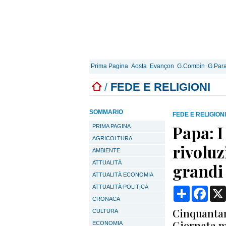
Prima Pagina
Aosta
Evançon
G.Combin
G.Para
/
FEDE E RELIGIONI
SOMMARIO
FEDE E RELIGIONI
Papa: 
PRIMA PAGINA
AGRICOLTURA
rivoluz
AMBIENTE
ATTUALITÀ
grandi
ATTUALITÀ ECONOMIA
ATTUALITÀ POLITICA
Condividi
Face
CRONACA
Cinquantam
CULTURA
Giornata mo
ECONOMIA