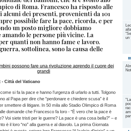
mpico di Roma. Francesco ha risposto alle
 alcuni dei presenti, provenienti da 101
mpre possibile fare la pace, ricorda, e per
Leo
ondo un posto migliore dobbiamo
all
 amando le persone più vicine. La
“Se
un 
per quanti non hanno fame e lavoro.
uerra, sottolinea, sono la causa delle
m
Alm
No
 - Città del Vaticano
come si fa la pace e hanno l’urgenza di urlarlo a tutti. Tolgono
fono al Papa per dire che “perdonare e chiedere scusa” è il
"La
pod
r smettere di litigare. In 50 mila allo Stadio Olimpico di Roma
rac
alle domande che Francesco fa loro - “È vero che la pace è
amb
par
? Voi siete tristi per le guerre? La pace è una cosa bella?” – e
nto è il loro “no” alla guerra e al diavolo. La prima Giornata
bini è questa, spiega loro Francesco “il “calcio d’inizio” a un