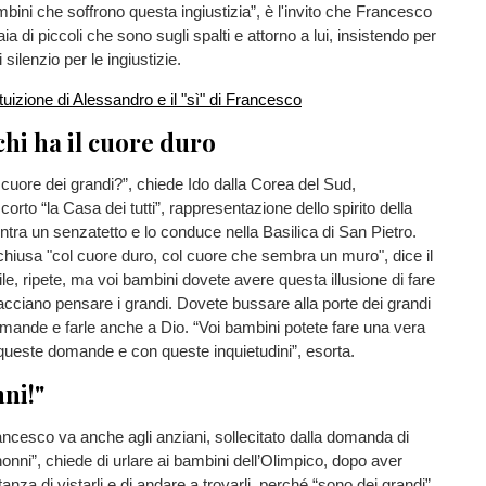
mbini che soffrono questa ingiustizia”, è l'invito che Francesco
iaia di piccoli che sono sugli spalti e attorno a lui, insistendo per
 silenzio per le ingiustizie.
chi ha il cuore duro
 cuore dei grandi?”, chiede Ido dalla Corea del Sud,
corto “la Casa dei tutti”, rappresentazione dello spirito della
ntra un senzatetto e lo conduce nella Basilica di San Pietro.
chiusa "col cuore duro, col cuore che sembra un muro", dice il
le, ripete, ma voi bambini dovete avere questa illusione di fare
acciano pensare i grandi. Dovete bussare alla porte dei grandi
mande e farle anche a Dio. “Voi bambini potete fare una vera
queste domande e con queste inquietudini”, esorta.
nni!"
rancesco va anche agli anziani, sollecitato dalla domanda di
nonni”, chiede di urlare ai bambini dell’Olimpico, dopo aver
tanza di vistarli e di andare a trovarli, perché “sono dei grandi”,