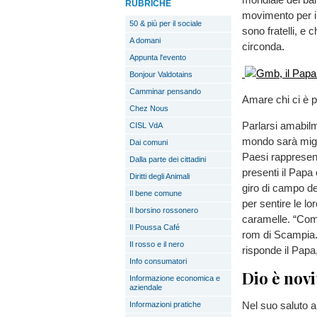
RUBRICHE
movimento per i 
50 & più per il sociale
sono fratelli, e 
A domani
circonda.
Appunta l'evento
Bonjour Valdotains
Camminar pensando
Amare chi ci è p
Chez Nous
Parlarsi amabilm
CISL VdA
mondo sarà migli
Dai comuni
Paesi rappresenta
Dalla parte dei cittadini
presenti il Papa 
Diritti degli Animali
giro di campo de
Il bene comune
per sentire le l
Il borsino rossonero
caramelle. “Come
Il Poussa Café
rom di Scampia.
Il rosso e il nero
risponde il Papa
Info consumatori
Dio è novi
Informazione economica e
aziendale
Nel suo saluto a
Informazioni pratiche