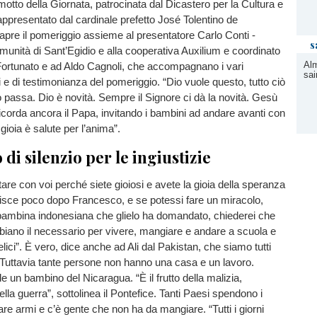
l motto della Giornata, patrocinata dal Dicastero per la Cultura e
appresentato dal cardinale prefetto José Tolentino de
pre il pomeriggio assieme al presentatore Carlo Conti -
s
unità di Sant’Egidio e alla cooperativa Auxilium e coordinato
Al
ortunato e ad Aldo Cagnoli, che accompagnano i vari
sai
i e di testimonianza del pomeriggio. “Dio vuole questo, tutto ciò
passa. Dio è novità. Sempre il Signore ci dà la novità. Gesù
ricorda ancora il Papa, invitando i bambini ad andare avanti con
 gioia è salute per l’anima”.
di silenzio per le ingiustizie
tare con voi perché siete gioiosi e avete la gioia della speranza
adisce poco dopo Francesco, e se potessi fare un miracolo,
bambina indonesiana che glielo ha domandato, chiederei che
abbiano il necessario per vivere, mangiare e andare a scuola e
felici”. È vero, dice anche ad Ali dal Pakistan, che siamo tutti
le. Tuttavia tante persone non hanno una casa e un lavoro.
e un bambino del Nicaragua. “È il frutto della malizia,
lla guerra”, sottolinea il Pontefice. Tanti Paesi spendono i
are armi e c’è gente che non ha da mangiare. “Tutti i giorni