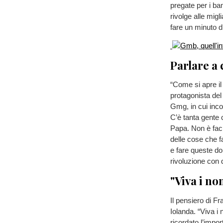
pregate per i ba
rivolge alle migl
fare un minuto di
Parlare a 
“Come si apre il
protagonista del 
Gmg, in cui inco
C’è tanta gente 
Papa. Non è faci
delle cose che f
e fare queste do
rivoluzione con 
"Viva i no
Il pensiero di F
Iolanda. “Viva i 
ricordato l’impor