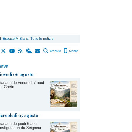
t
Espace M.Blanc
Tutte le notizie
Archivio
Mobile
REVE
iovedì 06 agosto
anach de vendredi 7 aout
nt Gaétn
ercoledì 05 agosto
anach de jeudi 6 aout
nsfiguration du Seigneur