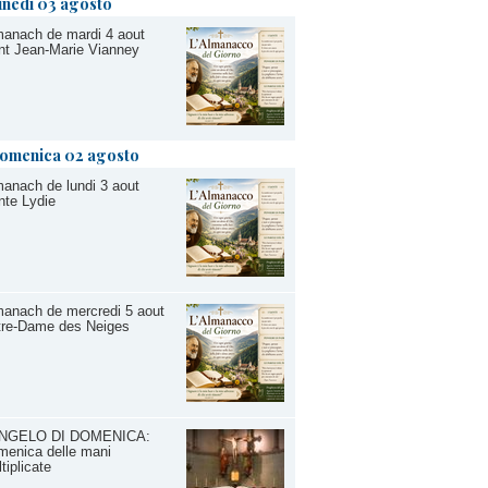
unedì 03 agosto
anach de mardi 4 aout
nt Jean-Marie Vianney
omenica 02 agosto
anach de lundi 3 aout
nte Lydie
anach de mercredi 5 aout
tre-Dame des Neiges
NGELO DI DOMENICA:
menica delle mani
tiplicate