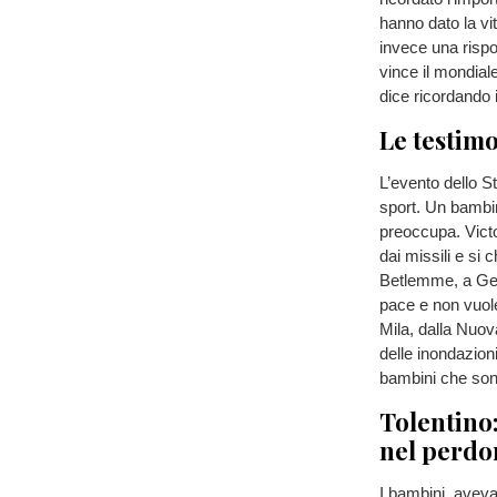
hanno dato la vit
invece una rispo
vince il mondial
dice ricordando i
Le testim
L’evento dello S
sport. Un bambin
preoccupa. Victo
dai missili e si
Betlemme, a Ger
pace e non vuol
Mila, dalla Nuov
delle inondazion
bambini che son
Tolentino:
nel perdo
I bambini, aveva