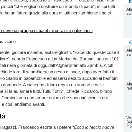
l
piccoli “che vogliono costruire un mondo di pace”, in cui tutti
Alm
che ha un futuro grazie alla cura di tutti per l’ambiente che ci
sai
iù vicino
d
Alm
ente, giocare insieme, aiutare gli altri. “Facendo queste cose il
sai
ore”, ricorda Francesco a Lia Marise dal Burundi, uno dei 101
ti nella giornata di oggi, dall’Afghanistan allo Zambia. A tutti i
chiede loro di scambiarsi un gesto di pace, dopo aver fatto il
llo Stadio in papamobile ed essersi seduto accanto ai bambini
Alm
oro domande. A ciascuno di loro regala un sorriso e delle
No
 si fa ad amare tutti. Tutti. Tutti?”, chiede Riccardo, bimbo
 Cominciamo con amare coloro che sono più vicini a noi,
, e così andiamo avanti.
tà
VA
Do
mol
i ragazzi, Francesco esorta a ripetere “
Ecco io faccio nuove