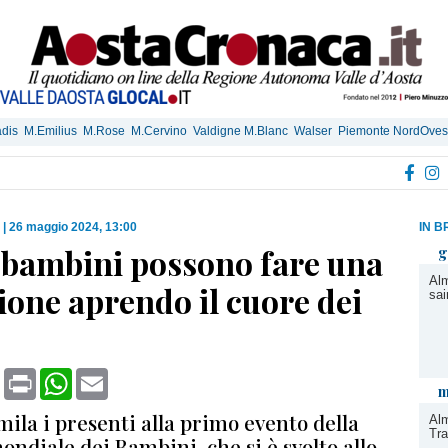
dis
M.Emilius
M.Rose
M.Cervino
Valdigne M.Blanc
Walser
Piemonte NordOves
|
26 maggio 2024, 13:00
IN B
I bambini possono fare una
g
Alm
ione aprendo il cuore dei
sai
book
X
Print
WhatsApp
Email
m
ila i presenti alla primo evento della
Alm
Tra
ndiale dei Bambini, che si è svolto allo