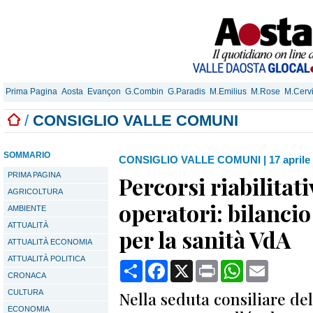
Prima Pagina
Aosta
Evançon
G.Combin
G.Paradis
M.Emilius
M.Rose
M.Cerv
/
CONSIGLIO VALLE COMUNI
SOMMARIO
CONSIGLIO VALLE COMUNI
|
17 aprile
PRIMA PAGINA
Percorsi riabilitati
AGRICOLTURA
operatori: bilancio
AMBIENTE
ATTUALITÀ
per la sanità VdA
ATTUALITÀ ECONOMIA
ATTUALITÀ POLITICA
Condividi
Facebook
X
Print
WhatsApp
Email
CRONACA
CULTURA
Nella seduta consiliare del 
ECONOMIA