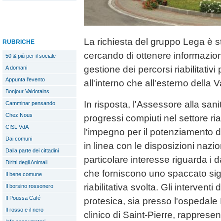
La richiesta del gruppo Lega è st
RUBRICHE
cercando di ottenere informazion
50 & più per il sociale
gestione dei percorsi riabilitativi
A domani
Appunta l'evento
all'interno che all'esterno della V
Bonjour Valdotains
In risposta, l'Assessore alla sanit
Camminar pensando
Chez Nous
progressi compiuti nel settore ri
CISL VdA
l'impegno per il potenziamento del
Dai comuni
in linea con le disposizioni nazio
Dalla parte dei cittadini
particolare interesse riguarda i da
Diritti degli Animali
che forniscono uno spaccato signif
Il bene comune
riabilitativa svolta. Gli interventi
Il borsino rossonero
Il Poussa Café
protesica, sia presso l'ospedale P
Il rosso e il nero
clinico di Saint-Pierre, rappres