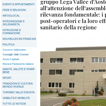
gruppo Lega Vallée d'Aost
EVENTI E APPUNTAMENTI
all'attenzione dell'assemb
FEDE E RELIGIONI
rilevanza fondamentale: i p
INFOGLOCAL
post-operatori e la loro ef
INTEGRAZIONE E
SOLIDARIETÀ
sanitario della regione
ISTRUZIONE E
FORMAZIONE
NOUVELLES EN FRANCAIS
POLITICA
Governo Valdostano
Consiglio Valle Comuni
Aosta Capitale
Elezioni Parlamento italiano
SANITÀ, SALUTE E STARE
BENE
SPORT
TRADIZIONI E CULTURA
MONDO RURALE
TURISMO VALLE D'AOSTA
VIABILITÀ E MOBILITÀ
TUTTE LE NOTIZIE