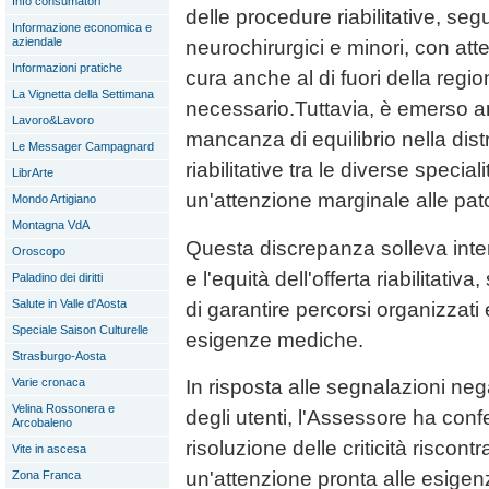
Info consumatori
delle procedure riabilitative, segu
Informazione economica e
aziendale
neurochirurgici e minori, con atte
Informazioni pratiche
cura anche al di fuori della reg
La Vignetta della Settimana
necessario.Tuttavia, è emerso an
Lavoro&Lavoro
mancanza di equilibrio nella dist
Le Messager Campagnard
riabilitative tra le diverse specia
LibrArte
un'attenzione marginale alle pat
Mondo Artigiano
Montagna VdA
Questa discrepanza solleva inte
Oroscopo
e l'equità dell'offerta riabilitativ
Paladino dei diritti
Salute in Valle d'Aosta
di garantire percorsi organizzati e
Speciale Saison Culturelle
esigenze mediche.
Strasburgo-Aosta
In risposta alle segnalazioni ne
Varie cronaca
Velina Rossonera e
degli utenti, l'Assessore ha co
Arcobaleno
risoluzione delle criticità riscon
Vite in ascesa
un'attenzione pronta alle esigenz
Zona Franca