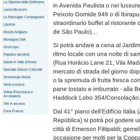
La Vignetta della Settimana
in Avenida Paulista o nei lussur
Lavoro&Lavoro
Peixoto Gomide 949 o di Ibirapue
Le Messager Campagnard
straordinario buffet al ristorant
LibrArte
de São Paulo)…
Mondo Artigiano
Montagna VdA
Si potrà andare a cena al Jardi
Oroscopo
ritmo locale con una notte di s
Paladino dei diritti
(Rua Horácio Lane 21, Vila Mada
Salute in Valle d'Aosta
Speciale Saison Culturelle
mercato di strada del giorno do
Strasburgo-Aosta
o la spremuta di frutta fresca co
Varie cronaca
pane tostato e imburrato - alla B
Velina Rossonera e
Arcobaleno
Haddock Lobo 354/Consolação
Vite in ascesa
Dal 41° piano dell’Edifício Itália
Zona Franca
República) si potrà poi godere u
città di Emerson Fittipaldi; geme
occasione per molti per la Copp