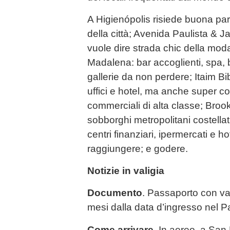
A Higienópolis risiede buona par
della città; Avenida Paulista & J
vuole dire strada chic della mod
Madalena: bar accoglienti, spa, b
gallerie da non perdere; Itaim Bi
uffici e hotel, ma anche super c
commerciali di alta classe; Bro
sobborghi metropolitani costellati
centri finanziari, ipermercati e ho
raggiungere; e godere.
Notizie in valigia
Documento
. Passaporto con vali
mesi dalla data d’ingresso nel P
Come arrivare
. In aereo, a San