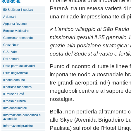
rimane ancora una importante vi
RUBRICHE
Paraná, tra un’estesa varietà d
50 & più per il sociale
una miriade impressionante di pia
A domani
Appunta l'evento
«
L’antico villaggio di São Paulo 
Bonjour Valdotains
missionari gesuiti il 25 gennaio 
Camminar pensando
grazie alla posizione strategica:
Chez Nous
CISL VdA
costa del Sudest al vasto e ferti
Dai comuni
Punto d’incontro di tutte le linee
Dalla parte dei cittadini
Diritti degli Animali
importante nodo autostradale bra
Il bene comune
tre grandi aeroporti, ndr) mantie
Il borsino rossonero
megalopoli centrale al sapore del
Il Poussa Café
nostalgia.
Il rosso e il nero
Info consumatori
Bella, non perderla al tramonto 
Informazione economica e
allo Skye (Avenida Brigadeiro L
aziendale
Informazioni pratiche
Paulista) sul roof dell’Hotel Un