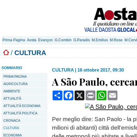
Prima Pagina
Aosta
Evançon
G.Combin
G.Paradis
M.Emilius
M.Rose
M.Cerv
/
CULTURA
SOMMARIO
CULTURA
|
16 ottobre 2017, 09:30
PRIMA PAGINA
A São Paulo, cerca
AGRICOLTURA
AMBIENTE
Condividi
Facebook
X
Print
WhatsApp
Email
ATTUALITÀ
ATTUALITÀ ECONOMIA
ATTUALITÀ POLITICA
Per meglio dire: San Paolo - la 
CRONACA
milioni di abitanti) città dell’em
CULTURA
delle metropoli più abitate a livel
ECONOMIA