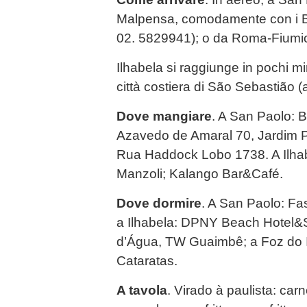
Malpensa, comodamente con i B7
02. 5829941); o da Roma-Fiumici
Ilhabela si raggiunge in pochi mi
città costiera di São Sebastião 
Dove mangiare
. A San Paolo: B
Azavedo de Amaral 70, Jardim Pa
Rua Haddock Lobo 1738. A Ilhab
Manzoli; Kalango Bar&Café.
Dove dormire
. A San Paolo: Fa
a Ilhabela: DPNY Beach Hotel&
d’Água, TW Guaimbê; a Foz do 
Cataratas.
A tavola
. Virado à paulista: carn