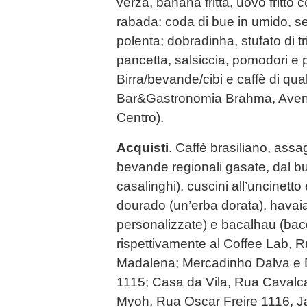
verza, banana fritta, uovo fritto c
rabada: coda di bue in umido, se
polenta; dobradinha, stufato di tr
pancetta, salsiccia, pomodori e
Birra/bevande/cibi e caffè di qua
Bar&Gastronomia Brahma, Aven
Centro).
Acquisti
. Caffè brasiliano, assa
bevande regionali gasate, dal burr
casalinghi), cuscini all’uncinetto
dourado (un’erba dorata), havaia
personalizzate) e bacalhau (bacc
rispettivamente al Coffee Lab, R
Madalena; Mercadinho Dalva e 
1115; Casa da Vila, Rua Cavalca
Myoh, Rua Oscar Freire 1116, J