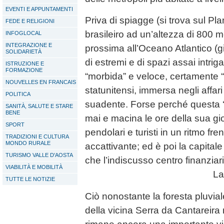
EVENTI E APPUNTAMENTI
Priva di spiagge (si trova sul Plan
FEDE E RELIGIONI
brasileiro ad un’altezza di 800 me
INFOGLOCAL
INTEGRAZIONE E
prossima all’Oceano Atlantico (gi
SOLIDARIETÀ
di estremi e di spazi assai intri
ISTRUZIONE E
FORMAZIONE
“morbida” e veloce, certamente 
NOUVELLES EN FRANCAIS
statunitensi, immersa negli affa
POLITICA
suadente. Forse perché questa ‘
SANITÀ, SALUTE E STARE
BENE
mai e macina le ore della sua gio
SPORT
pendolari e turisti in un ritmo fr
TRADIZIONI E CULTURA
MONDO RURALE
accattivante; ed è poi la capital
TURISMO VALLE D'AOSTA
che l’indiscusso centro finanziar
VIABILITÀ E MOBILITÀ
La
TUTTE LE NOTIZIE
Ciò nonostante la foresta pluvial
della vicina Serra da Cantareira 