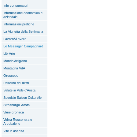
Info consumatori
Informazione economica e
aziendale
Informazioni pratiche
La Vignetta della Settimana
Lavoro&Lavoro
Le Messager Campagnard
LibrArte
Mondo Artigiano
Montagna VdA
Oroscopo
Paladino dei diritti
Salute in Valle d'Aosta
Speciale Saison Culturelle
Strasburgo-Aosta
Varie cronaca
Velina Rossonera e
Arcobaleno
Vite in ascesa