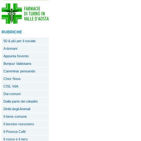
RUBRICHE
50 & più per il sociale
A domani
Appunta l'evento
Bonjour Valdotains
Camminar pensando
Chez Nous
CISL VdA
Dai comuni
Dalla parte dei cittadini
Diritti degli Animali
Il bene comune
Il borsino rossonero
Il Poussa Café
Il rosso e il nero