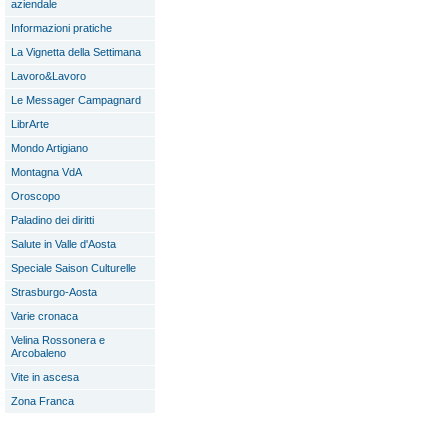
aziendale
Informazioni pratiche
La Vignetta della Settimana
Lavoro&Lavoro
Le Messager Campagnard
LibrArte
Mondo Artigiano
Montagna VdA
Oroscopo
Paladino dei diritti
Salute in Valle d'Aosta
Speciale Saison Culturelle
Strasburgo-Aosta
Varie cronaca
Velina Rossonera e
Arcobaleno
Vite in ascesa
Zona Franca