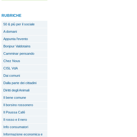
RUBRICHE
50 & più per il sociale
A domani
Appunta l'evento
Bonjour Valdotains
Camminar pensando
Chez Nous
CISL VdA
Dai comuni
Dalla parte dei cittadini
Diritti degli Animali
Il bene comune
Il borsino rossonero
Il Poussa Café
Il rosso e il nero
Info consumatori
Informazione economica e