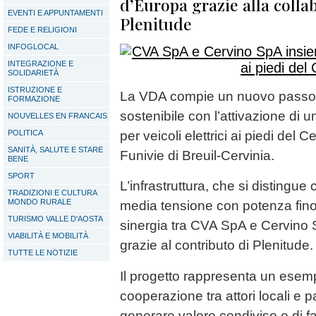
d’Europa grazie alla colla
EVENTI E APPUNTAMENTI
Plenitude
FEDE E RELIGIONI
INFOGLOCAL
INTEGRAZIONE E
SOLIDARIETÀ
ISTRUZIONE E
La VDA compie un nuovo passo v
FORMAZIONE
sostenibile con l’attivazione di u
NOUVELLES EN FRANCAIS
POLITICA
per veicoli elettrici ai piedi del 
SANITÀ, SALUTE E STARE
Funivie di Breuil-Cervinia.
BENE
SPORT
L’infrastruttura, che si distingue
TRADIZIONI E CULTURA
MONDO RURALE
media tensione con potenza fino
TURISMO VALLE D'AOSTA
sinergia tra CVA SpA e Cervino 
VIABILITÀ E MOBILITÀ
grazie al contributo di Plenitude.
TUTTE LE NOTIZIE
Il progetto rappresenta un esem
cooperazione tra attori locali e 
generare valore condiviso e di fa