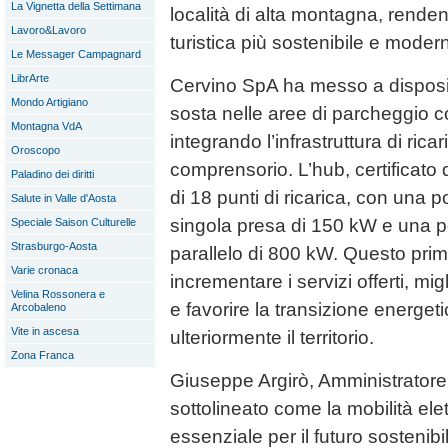
La Vignetta della Settimana
località di alta montagna, rende
Lavoro&Lavoro
turistica più sostenibile e moder
Le Messager Campagnard
LibrArte
Cervino SpA ha messo a disposizion
Mondo Artigiano
sosta nelle aree di parcheggio c
Montagna VdA
integrando l’infrastruttura di ricari
Oroscopo
comprensorio. L’hub, certifica
Paladino dei diritti
di 18 punti di ricarica, con una
Salute in Valle d'Aosta
singola presa di 150 kW e una po
Speciale Saison Culturelle
Strasburgo-Aosta
parallelo di 800 kW. Questo pri
Varie cronaca
incrementare i servizi offerti, mig
Velina Rossonera e
e favorire la transizione energet
Arcobaleno
Vite in ascesa
ulteriormente il territorio.
Zona Franca
Giuseppe Argirò, Amministrator
sottolineato come la mobilità ele
essenziale per il futuro sostenibi