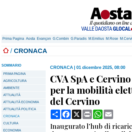
Prima Pagina
Aosta
Evançon
G.Combin
G.Paradis
M.Emilius
M.Rose
M.Cerv
/
CRONACA
SOMMARIO
CRONACA
|
01 dicembre 2025, 08:00
PRIMA PAGINA
CVA SpA e Cervino
AGRICOLTURA
per la mobilità elet
AMBIENTE
ATTUALITÀ
del Cervino
ATTUALITÀ ECONOMIA
ATTUALITÀ POLITICA
Condividi
Facebook
X
Print
WhatsApp
Email
CRONACA
CULTURA
Inaugurato l’hub di ricaric
ECONOMIA