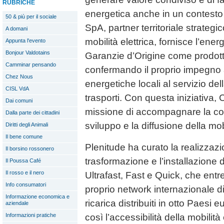
RUBRICHE
energetica anche in un contes
50 & più per il sociale
SpA, partner territoriale strategi
A domani
mobilità elettrica, fornisce l’ener
Appunta l'evento
Bonjour Valdotains
Garanzie d’Origine come prodotta
Camminar pensando
confermando il proprio impegno a
Chez Nous
energetiche locali al servizio de
CISL VdA
trasporti. Con questa iniziativa, 
Dai comuni
missione di accompagnare la co
Dalla parte dei cittadini
sviluppo e la diffusione della mobi
Diritti degli Animali
Il bene comune
Plenitude ha curato la realizzazi
Il borsino rossonero
trasformazione e l’installazione 
Il Poussa Café
Il rosso e il nero
Ultrafast, Fast e Quick, che entr
Info consumatori
proprio network internazionale di
Informazione economica e
ricarica distribuiti in otto Paesi 
aziendale
così l’accessibilità della mobilità
Informazioni pratiche