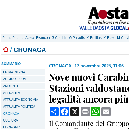
Prima Pagina
Aosta
Evançon
G.Combin
G.Paradis
M.Emilius
M.Rose
M.Cerv
/
CRONACA
SOMMARIO
CRONACA
|
17 novembre 2025, 11:06
PRIMA PAGINA
Nove nuovi Carabin
AGRICOLTURA
Stazioni valdostane
AMBIENTE
ATTUALITÀ
legalità ancora più
ATTUALITÀ ECONOMIA
ATTUALITÀ POLITICA
Condividi
Facebook
X
Print
WhatsApp
Email
CRONACA
CULTURA
Il Comandante del Gruppo 
ECONOMIA