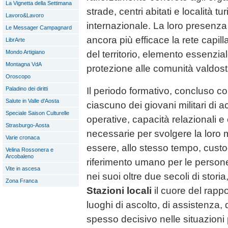
La Vignetta della Settimana
strade, centri abitati e località tur
Lavoro&Lavoro
internazionale. La loro presenza
Le Messager Campagnard
ancora più efficace la rete capill
LibrArte
Mondo Artigiano
del territorio, elemento essenzial
Montagna VdA
protezione alle comunità valdos
Oroscopo
Il periodo formativo, concluso co
Paladino dei diritti
Salute in Valle d'Aosta
ciascuno dei giovani militari di
Speciale Saison Culturelle
operative, capacità relazionali 
Strasburgo-Aosta
necessarie per svolgere la loro 
Varie cronaca
essere, allo stesso tempo, custo
Velina Rossonera e
Arcobaleno
riferimento umano per le persone
Vite in ascesa
nei suoi oltre due secoli di stori
Zona Franca
Stazioni locali
il cuore del rapp
luoghi di ascolto, di assistenza,
spesso decisivo nelle situazioni 