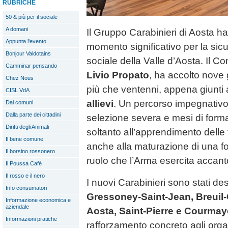
RUBRICHE
50 & più per il sociale
A domani
Il Gruppo Carabinieri di Aosta h
Appunta l'evento
momento significativo per la sic
Bonjour Valdotains
sociale della Valle d’Aosta. Il 
Camminar pensando
Livio Propato
, ha accolto nove 
Chez Nous
più che ventenni, appena giunti 
CISL VdA
allievi
. Un percorso impegnativ
Dai comuni
Dalla parte dei cittadini
selezione severa e mesi di form
Diritti degli Animali
soltanto all’apprendimento delle
Il bene comune
anche alla maturazione di una f
Il borsino rossonero
ruolo che l’Arma esercita accanto 
Il Poussa Café
Il rosso e il nero
I nuovi Carabinieri sono stati dest
Info consumatori
Gressoney-Saint-Jean, Breuil-C
Informazione economica e
aziendale
Aosta, Saint-Pierre e Courmay
Informazioni pratiche
rafforzamento concreto agli organ