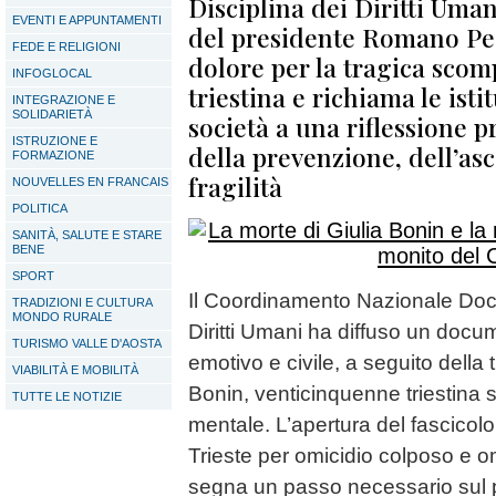
Disciplina dei Diritti Uman
EVENTI E APPUNTAMENTI
del presidente Romano Pe
FEDE E RELIGIONI
dolore per la tragica scom
INFOGLOCAL
triestina e richiama le istit
INTEGRAZIONE E
SOLIDARIETÀ
società a una riflessione 
ISTRUZIONE E
della prevenzione, dell’asc
FORMAZIONE
fragilità
NOUVELLES EN FRANCAIS
POLITICA
SANITÀ, SALUTE E STARE
BENE
SPORT
Il Coordinamento Nazionale Docen
TRADIZIONI E CULTURA
MONDO RURALE
Diritti Umani ha diffuso un docum
TURISMO VALLE D'AOSTA
emotivo e civile, a seguito della 
VIABILITÀ E MOBILITÀ
Bonin, venticinquenne triestina s
TUTTE LE NOTIZIE
mentale. L’apertura del fascicolo
Trieste per omicidio colposo e 
segna un passo necessario sul p