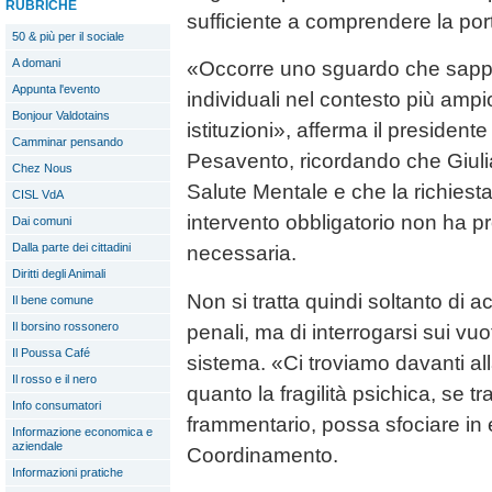
RUBRICHE
sufficiente a comprendere la por
50 & più per il sociale
A domani
«Occorre uno sguardo che sappia 
Appunta l'evento
individuali nel contesto più ampi
Bonjour Valdotains
istituzioni», afferma il preside
Camminar pensando
Pesavento, ricordando che Giulia
Chez Nous
Salute Mentale e che la richiesta
CISL VdA
intervento obbligatorio non ha p
Dai comuni
Dalla parte dei cittadini
necessaria.
Diritti degli Animali
Non si tratta quindi soltanto di a
Il bene comune
Il borsino rossonero
penali, ma di interrogarsi sui vuot
Il Poussa Café
sistema. «Ci troviamo davanti a
Il rosso e il nero
quanto la fragilità psichica, se t
Info consumatori
frammentario, possa sfociare in esi
Informazione economica e
aziendale
Coordinamento.
Informazioni pratiche