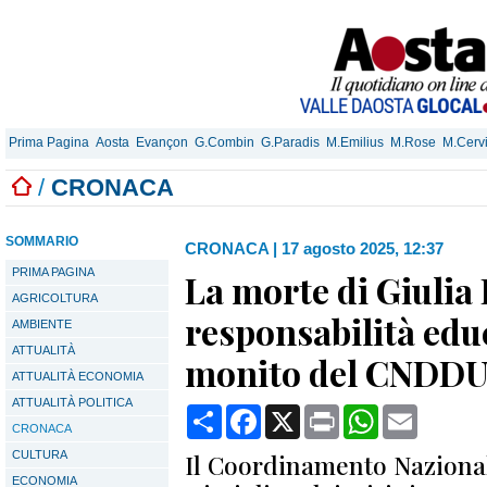
Prima Pagina
Aosta
Evançon
G.Combin
G.Paradis
M.Emilius
M.Rose
M.Cerv
/
CRONACA
SOMMARIO
CRONACA
|
17 agosto 2025, 12:37
PRIMA PAGINA
La morte di Giulia 
AGRICOLTURA
responsabilità educ
AMBIENTE
ATTUALITÀ
monito del CNDD
ATTUALITÀ ECONOMIA
ATTUALITÀ POLITICA
Condividi
Facebook
X
Print
WhatsApp
Email
CRONACA
CULTURA
Il Coordinamento Nazional
ECONOMIA