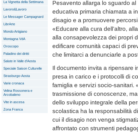
Pesavento allarga lo sguardo al 
La Vignetta della Settimana
Lavoro&Lavoro
educativa primaria chiamata a int
Le Messager Campagnard
disagio e a promuovere percorsi 
LibrArte
«Educare alla cura dell’altro, alla
Mondo Artigiano
alla consapevolezza dei propri dirit
Montagna VdA
edificare comunità capaci di prev
Oroscopo
che limitarci a denunciarle a post
Paladino dei diritti
Salute in Valle d'Aosta
Il documento invita a ripensare in
Speciale Saison Culturelle
presa in carico e i protocolli di 
Strasburgo-Aosta
Varie cronaca
famiglia e servizi socio-sanitari
Velina Rossonera e
trasmissione di conoscenze, ma sp
Arcobaleno
dello sviluppo integrale della p
Vite in ascesa
Zona Franca
scolastica ha la responsabilità di
cui il disagio non venga stigmat
affrontato con strumenti pedagog