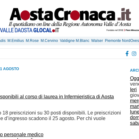
dis
M.Emilius
M.Rose
M.Cervino
Valdigne M.Blanc
Walser
Piemonte NordOves
11 AGOSTO
ARCH
Ogg
ven
Ieri
gio
sponibili al corso di laurea in Infermieristica di Aosta
mer
mar
lun
 18 preiscrizioni su 30 posti disponibili. Le preiscrizioni
dom
le d’ingresso scadono il 25 agosto. Per chi vuole
sab