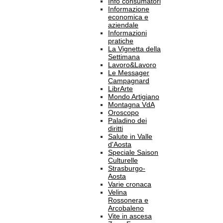
Info consumatori
Informazione
economica e
aziendale
Informazioni
pratiche
La Vignetta della
Settimana
Lavoro&Lavoro
Le Messager
Campagnard
LibrArte
Mondo Artigiano
Montagna VdA
Oroscopo
Paladino dei
diritti
Salute in Valle
d'Aosta
Speciale Saison
Culturelle
Strasburgo-
Aosta
Varie cronaca
Velina
Rossonera e
Arcobaleno
Vite in ascesa