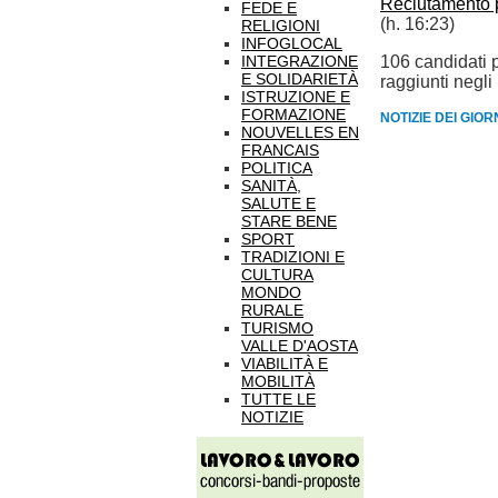
Reclutamento 
FEDE E
(h. 16:23)
RELIGIONI
INFOGLOCAL
INTEGRAZIONE
106 candidati p
E SOLIDARIETÀ
raggiunti negli 
ISTRUZIONE E
FORMAZIONE
NOTIZIE DEI GIO
NOUVELLES EN
FRANCAIS
POLITICA
SANITÀ,
SALUTE E
STARE BENE
SPORT
TRADIZIONI E
CULTURA
MONDO
RURALE
TURISMO
VALLE D'AOSTA
VIABILITÀ E
MOBILITÀ
TUTTE LE
NOTIZIE