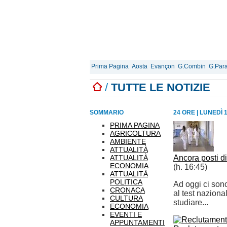
Prima Pagina
Aosta
Evançon
G.Combin
G.Para
/
TUTTE LE NOTIZIE
SOMMARIO
24 ORE
|
LUNEDÌ 
PRIMA PAGINA
AGRICOLTURA
AMBIENTE
ATTUALITÀ
ATTUALITÀ
Ancora posti di
ECONOMIA
(h. 16:45)
ATTUALITÀ
POLITICA
Ad oggi ci sono
CRONACA
al test naziona
CULTURA
studiare...
ECONOMIA
EVENTI E
APPUNTAMENTI