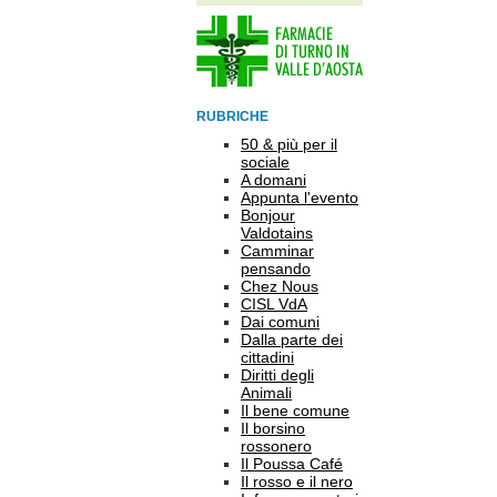
RUBRICHE
50 & più per il
sociale
A domani
Appunta l'evento
Bonjour
Valdotains
Camminar
pensando
Chez Nous
CISL VdA
Dai comuni
Dalla parte dei
cittadini
Diritti degli
Animali
Il bene comune
Il borsino
rossonero
Il Poussa Café
Il rosso e il nero