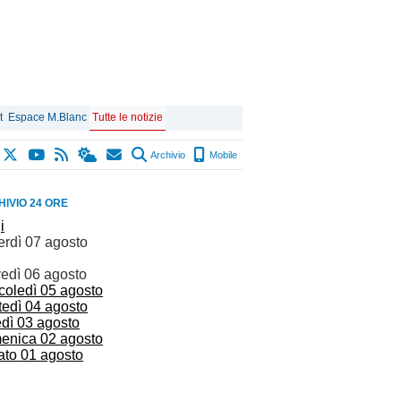
t
Espace M.Blanc
Tutte le notizie
Archivio
Mobile
IVIO 24 ORE
i
erdì 07 agosto
vedì 06 agosto
coledì 05 agosto
tedì 04 agosto
edì 03 agosto
enica 02 agosto
ato 01 agosto