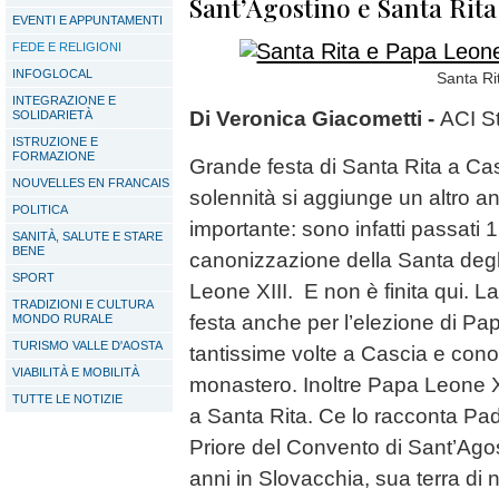
Sant’Agostino e Santa Rita
EVENTI E APPUNTAMENTI
FEDE E RELIGIONI
INFOGLOCAL
Santa Ri
INTEGRAZIONE E
Di Veronica Giacometti -
ACI S
SOLIDARIETÀ
ISTRUZIONE E
FORMAZIONE
Grande festa di Santa Rita a Ca
NOUVELLES EN FRANCAIS
solennità si aggiunge un altro a
POLITICA
importante: sono infatti passati 
SANITÀ, SALUTE E STARE
BENE
canonizzazione della Santa degli
SPORT
Leone XIII. E non è finita qui. L
TRADIZIONI E CULTURA
festa anche per l’elezione di Pa
MONDO RURALE
TURISMO VALLE D'AOSTA
tantissime volte a Cascia e cono
VIABILITÀ E MOBILITÀ
monastero. Inoltre Papa Leone 
TUTTE LE NOTIZIE
a Santa Rita. Ce lo racconta Pad
Priore del Convento di Sant’Ago
anni in Slovacchia, sua terra di