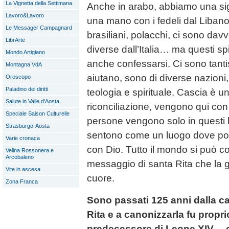
La Vignetta della Settimana
Anche in arabo, abbiamo una sig
Lavoro&Lavoro
una mano con i fedeli dal Liban
Le Messager Campagnard
brasiliani, polacchi, ci sono dav
LibrArte
diverse dall’Italia… ma questi s
Mondo Artigiano
anche confessarsi. Ci sono tanti
Montagna VdA
aiutano, sono di diverse nazioni,
Oroscopo
Paladino dei diritti
teologia e spirituale. Cascia è u
Salute in Valle d'Aosta
riconciliazione, vengono qui con
Speciale Saison Culturelle
persone vengono solo in questi l
Strasburgo-Aosta
sentono come un luogo dove poter
Varie cronaca
con Dio. Tutto il mondo si può co
Velina Rossonera e
Arcobaleno
messaggio di santa Rita che la g
Vite in ascesa
cuore.
Zona Franca
Sono passati 125 anni dalla c
Rita e a canonizzarla fu propri
predecessore di Leone XIV… 