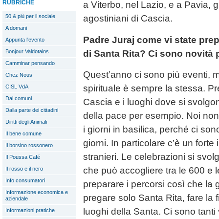
RUBRICHE
a Viterbo, nel Lazio, e a Pavia, 
50 & più per il sociale
agostiniani di Cascia.
A domani
Padre Juraj come vi state prep
Appunta l'evento
di Santa Rita? Ci sono novità
Bonjour Valdotains
Camminar pensando
Quest’anno ci sono più eventi, 
Chez Nous
spirituale è sempre la stessa. Pr
CISL VdA
Dai comuni
Cascia e i luoghi dove si svolgon
Dalla parte dei cittadini
della pace per esempio. Noi non 
Diritti degli Animali
i giorni in basilica, perché ci son
Il bene comune
giorni. In particolare c’è un fort
Il borsino rossonero
stranieri. Le celebrazioni si svo
Il Poussa Café
che può accogliere tra le 600 e
Il rosso e il nero
Info consumatori
preparare i percorsi così che la g
Informazione economica e
pregare solo Santa Rita, fare la fi
aziendale
luoghi della Santa. Ci sono tanti 
Informazioni pratiche