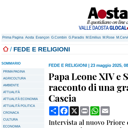
Prima Pagina
Aosta
Evançon
G.Combin
G.Paradis
M.Emilius
M.Rose
M.Cerv
/
FEDE E RELIGIONI
SOMMARIO
FEDE E RELIGIONI
|
23 maggio 2025, 0
PRIMA PAGINA
Papa Leone XIV e Sa
AGRICOLTURA
racconto di una gr
AMBIENTE
ATTUALITÀ
Cascia
ATTUALITÀ ECONOMIA
ATTUALITÀ POLITICA
Condividi
Facebook
X
Print
WhatsApp
Email
CRONACA
CULTURA
Intervista al nuovo Priore
ECONOMIA