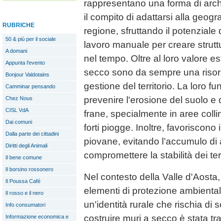
rappresentano una forma di archi
il compito di adattarsi alla geog
RUBRICHE
regione, sfruttando il potenziale 
50 & più per il sociale
lavoro manuale per creare strutt
A domani
nel tempo. Oltre al loro valore est
Appunta l'evento
secco sono da sempre una risor
Bonjour Valdotains
gestione del territorio. La loro fu
Camminar pensando
prevenire l'erosione del suolo e di
Chez Nous
CISL VdA
frane, specialmente in aree coll
Dai comuni
forti piogge. Inoltre, favoriscono
Dalla parte dei cittadini
piovane, evitando l’accumulo di
Diritti degli Animali
compromettere la stabilità dei terr
Il bene comune
Il borsino rossonero
Nel contesto della Valle d'Aosta
Il Poussa Café
elementi di protezione ambienta
Il rosso e il nero
un'identità rurale che rischia di 
Info consumatori
costruire muri a secco è stata t
Informazione economica e