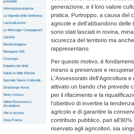
aziendale
generazione, e il loro valore cultur
Informazioni pratiche
pratica. Purtroppo, a causa del
La Vignetta della Settimana
agricole e dell'abbandono delle te
Lavoro&Lavoro
Le Messager Campagnard
sono stati lasciati in rovina, mi
LibrArte
sicurezza del territorio ma anche
Mondo Artigiano
rappresentano.
Montagna VdA
Oroscopo
Per questo motivo, è fondamenta
Paladino dei diritti
mirano a preservare e recuperar
Salute in Valle d'Aosta
L'Assessorato dell'Agricoltura e 
Speciale Saison Culturelle
attivato un bando che prevede co
Strasburgo-Aosta
per il rifacimento e la riqualific
Varie cronaca
Velina Rossonera e
l’obiettivo di invertire la tende
Arcobaleno
agricolo e di garantire la conserv
Vite in ascesa
contributo pubblico, pari all’80%
Zona Franca
riservato agli agricoltori, sia sing