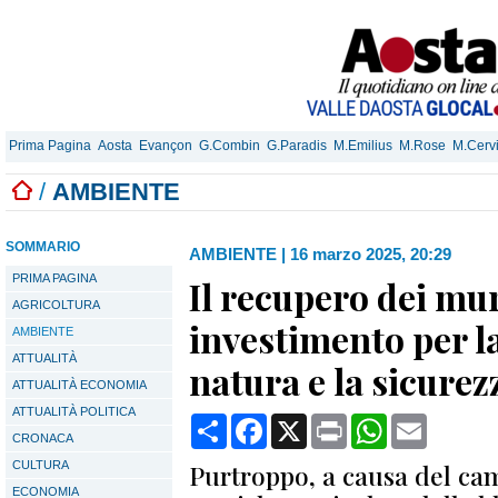
Prima Pagina
Aosta
Evançon
G.Combin
G.Paradis
M.Emilius
M.Rose
M.Cerv
/
AMBIENTE
SOMMARIO
AMBIENTE
|
16 marzo 2025, 20:29
PRIMA PAGINA
Il recupero dei mur
AGRICOLTURA
investimento per la
AMBIENTE
ATTUALITÀ
natura e la sicurez
ATTUALITÀ ECONOMIA
ATTUALITÀ POLITICA
Condividi
Facebook
X
Print
WhatsApp
Email
CRONACA
CULTURA
Purtroppo, a causa del ca
ECONOMIA