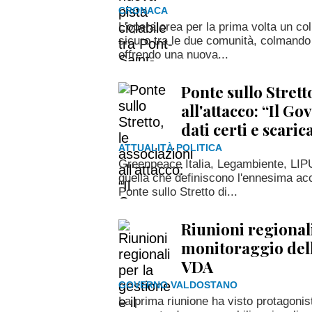
CRONACA
L'opera crea per la prima volta un co
sicuro tra le due comunità, colmand
offrendo una nuova...
Ponte sullo Stretto
all'attacco: “Il G
dati certi e scaric
ATTUALITÀ POLITICA
Greenpeace Italia, Legambiente, LIP
quella che definiscono l'ennesima ac
Ponte sullo Stretto di...
Riunioni regionali
monitoraggio delle
VDA
GOVERNO VALDOSTANO
La prima riunione ha visto protagonist