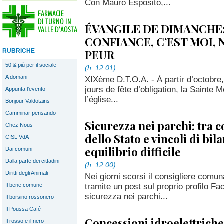
Con Mauro Esposito,...
ÉVANGILE DE DIMANCHE
CONFIANCE, C’EST MOI, 
PEUR
RUBRICHE
50 & più per il sociale
(h. 12:01)
A domani
XIXème D.T.O.A. - À partir d’octobre
jours de fête d’obligation, la Sainte
Appunta l'evento
l’église...
Bonjour Valdotains
Camminar pensando
Sicurezza nei parchi: tra
Chez Nous
dello Stato e vincoli di bil
CISL VdA
equilibrio difficile
Dai comuni
Dalla parte dei cittadini
(h. 12:00)
Diritti degli Animali
Nei giorni scorsi il consigliere comun
tramite un post sul proprio profilo Fac
Il bene comune
sicurezza nei parchi...
Il borsino rossonero
Il Poussa Café
Concessioni idroelettriche
Il rosso e il nero