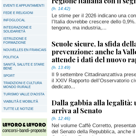
regione italiana con il se
EVENTI E APPUNTAMENTI
(h. 14:42)
FEDE E RELIGIONI
Le stime per il 2026 indicano una co
INFOGLOCAL
l’Italia dovrebbe crescere dello 0,9%
tengono, ma industria,...
INTEGRAZIONE E
SOLIDARIETÀ
ISTRUZIONE E
Scuole sicure, la sfida dell
FORMAZIONE
prevenzione: anche la Vall
NOUVELLES EN FRANCAIS
attende i dati del nuovo r
POLITICA
SANITÀ, SALUTE E STARE
(h. 13:49)
BENE
Il 9 settembre Cittadinanzattiva pres
SPORT
il XXIV Rapporto dell’Osservatorio ci
TRADIZIONI E CULTURA
dedicato...
MONDO RURALE
TURISMO VALLE D'AOSTA
Dalla gabbia alla legalità:
VIABILITÀ E MOBILITÀ
arriva al Senato
TUTTE LE NOTIZIE
(h. 12:46)
Nel volume Caffè Corretto, presenta
del Senato della Repubblica, anche i