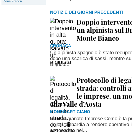
Zona Franca
NOTIZIE DEI GIORNI PRECEDENTI
Doppio intervento 
un alpinista sul B
Monte Bianco
CRONACA
Un alpinista spagnolo è stato recuper
dopo una scarica di sassi, mentre su
Bianco...
Protocollo di lega
strada: controlli 
le imprese, un mo
alla Valle d'Aosta
MONDO ARTIGIANO
Confartigianato Imprese Como è la pr
della Lombardia a rendere operativo il
sottoscritto nel...