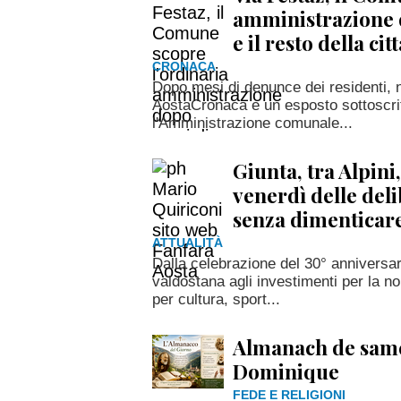
amministrazione d
e il resto della ci
CRONACA
Dopo mesi di denunce dei residenti, n
AostaCronaca e un esposto sottoscritt
l'Amministrazione comunale...
Giunta, tra Alpini, 
venerdì delle deli
senza dimenticar
ATTUALITÀ
Dalla celebrazione del 30° anniversa
valdostana agli investimenti per la n
per cultura, sport...
Almanach de same
Dominique
FEDE E RELIGIONI