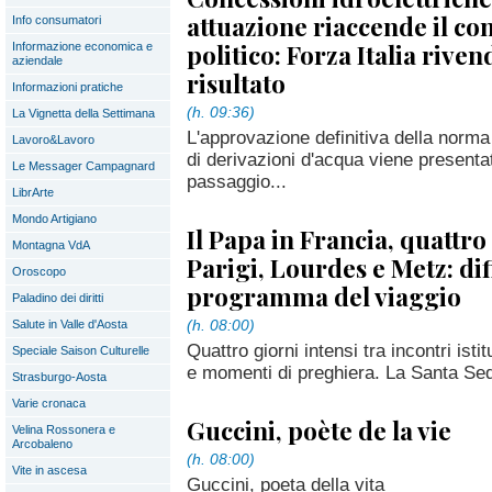
attuazione riaccende il co
Info consumatori
politico: Forza Italia rivend
Informazione economica e
aziendale
risultato
Informazioni pratiche
(h. 09:36)
La Vignetta della Settimana
L'approvazione definitiva della norma
Lavoro&Lavoro
di derivazioni d'acqua viene presenta
Le Messager Campagnard
passaggio...
LibrArte
Mondo Artigiano
Il Papa in Francia, quattro
Montagna VdA
Parigi, Lourdes e Metz: dif
Oroscopo
programma del viaggio
Paladino dei diritti
(h. 08:00)
Salute in Valle d'Aosta
Quattro giorni intensi tra incontri isti
Speciale Saison Culturelle
e momenti di preghiera. La Santa Sede 
Strasburgo-Aosta
Varie cronaca
Guccini, poète de la vie
Velina Rossonera e
Arcobaleno
(h. 08:00)
Vite in ascesa
Guccini, poeta della vita