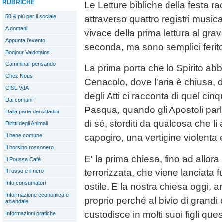
RUBRICHE
Le Letture bibliche della festa ra
50 & più per il sociale
attraverso quattro registri musi
A domani
vivace della prima lettura al gra
Appunta l'evento
seconda, ma sono semplici ferito
Bonjour Valdotains
Camminar pensando
La prima porta che lo Spirito abba
Chez Nous
Cenacolo, dove l'aria è chiusa, 
CISL VdA
degli Atti ci racconta di quel c
Dai comuni
Pasqua, quando gli Apostoli parl
Dalla parte dei cittadini
di sé, storditi da qualcosa che l
Diritti degli Animali
capogiro, una vertigine violenta e
Il bene comune
Il borsino rossonero
E' la prima chiesa, fino ad allora
Il Poussa Café
terrorizzata, che viene lanciata
Il rosso e il nero
Info consumatori
ostile. E la nostra chiesa oggi, 
Informazione economica e
proprio perché al bivio di grand
aziendale
custodisce in molti suoi figli ques
Informazioni pratiche