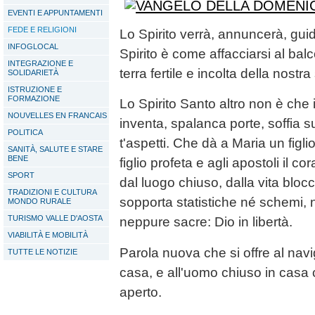
EVENTI E APPUNTAMENTI
FEDE E RELIGIONI
Lo Spirito verrà, annuncerà, guid
INFOGLOCAL
Spirito è come affacciarsi al balc
INTEGRAZIONE E
terra fertile e incolta della nostr
SOLIDARIETÀ
ISTRUZIONE E
FORMAZIONE
Lo Spirito Santo altro non è che 
NOUVELLES EN FRANCAIS
inventa, spalanca porte, soffia s
POLITICA
t'aspetti. Che dà a Maria un figli
SANITÀ, SALUTE E STARE
BENE
figlio profeta e agli apostoli il co
SPORT
dal luogo chiuso, dalla vita blo
TRADIZIONI E CULTURA
sopporta statistiche né schemi, n
MONDO RURALE
TURISMO VALLE D'AOSTA
neppure sacre: Dio in libertà.
VIABILITÀ E MOBILITÀ
Parola nuova che si offre al nav
TUTTE LE NOTIZIE
casa, e all'uomo chiuso in casa
aperto.