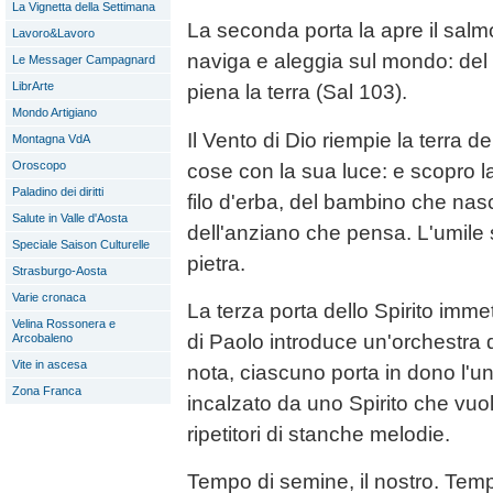
La Vignetta della Settimana
La seconda porta la apre il sal
Lavoro&Lavoro
naviga e aleggia sul mondo: del t
Le Messager Campagnard
LibrArte
piena la terra (Sal 103).
Mondo Artigiano
Il Vento di Dio riempie la terra d
Montagna VdA
Oroscopo
cose con la sua luce: e scopro la 
Paladino dei diritti
filo d'erba, del bambino che na
Salute in Valle d'Aosta
dell'anziano che pensa. L'umile 
Speciale Saison Culturelle
pietra.
Strasburgo-Aosta
Varie cronaca
La terza porta dello Spirito immet
Velina Rossonera e
di Paolo introduce un'orchestra
Arcobaleno
Vite in ascesa
nota, ciascuno porta in dono l'uni
Zona Franca
incalzato da uno Spirito che vuol
ripetitori di stanche melodie.
Tempo di semine, il nostro. Tem