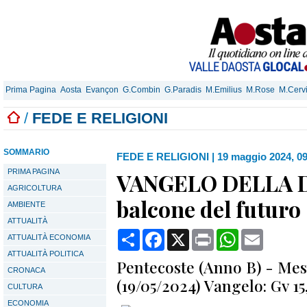
Prima Pagina
Aosta
Evançon
G.Combin
G.Paradis
M.Emilius
M.Rose
M.Cerv
/
FEDE E RELIGIONI
SOMMARIO
FEDE E RELIGIONI
|
19 maggio 2024, 0
PRIMA PAGINA
VANGELO DELLA 
AGRICOLTURA
balcone del futuro
AMBIENTE
ATTUALITÀ
Condividi
Facebook
X
Print
WhatsApp
Email
ATTUALITÀ ECONOMIA
ATTUALITÀ POLITICA
Pentecoste (Anno B) - Mes
CRONACA
(19/05/2024) Vangelo: Gv 15
CULTURA
ECONOMIA