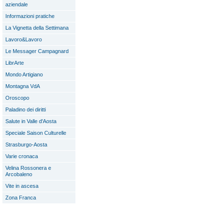
aziendale
Informazioni pratiche
La Vignetta della Settimana
Lavoro&Lavoro
Le Messager Campagnard
LibrArte
Mondo Artigiano
Montagna VdA
Oroscopo
Paladino dei diritti
Salute in Valle d'Aosta
Speciale Saison Culturelle
Strasburgo-Aosta
Varie cronaca
Velina Rossonera e
Arcobaleno
Vite in ascesa
Zona Franca