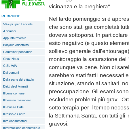
vicinanza e la preghiera".
RUBRICHE
Nel tardo pomeriggio si è appres
50 & più per il sociale
che sono stati già completati tutt
A domani
doveva sottoporsi. In particolare
Appunta l'evento
esito negativo (e questo element
Bonjour Valdotains
sollievo generale dall'entourage
Camminar pensando
monitoraggio la saturazione del
Chez Nous
CISL VdA
comunque va bene. Non ci sareb
Dai comuni
sarebbero stati fatti i necessari 
Dalla parte dei cittadini
situazione, stando ai sanitari, n
Diritti degli Animali
preoccupazione. Gli esami sono 
Il bene comune
escludere problemi più gravi. Ora
Il borsino rossonero
sotto terapia per il tempo necess
Il Poussa Café
Il rosso e il nero
la Settimana Santa, con tutti gli
Info consumatori
gravosi.
Informazione economica e