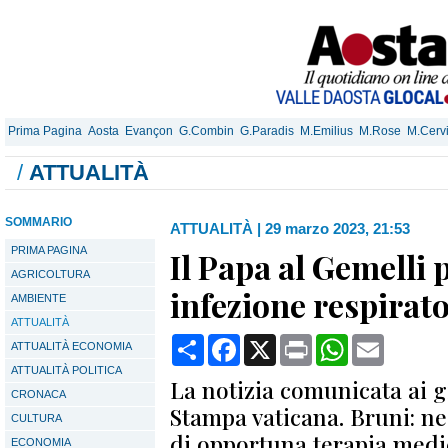
Prima Pagina
Aosta
Evançon
G.Combin
G.Paradis
M.Emilius
M.Rose
M.Cerv
/
ATTUALITÀ
SOMMARIO
ATTUALITÀ
|
29 marzo 2023, 21:53
PRIMA PAGINA
Il Papa al Gemelli 
AGRICOLTURA
infezione respirat
AMBIENTE
ATTUALITÀ
Condividi
Facebook
X
Print
WhatsApp
Email
ATTUALITÀ ECONOMIA
ATTUALITÀ POLITICA
La notizia comunicata ai gi
CRONACA
Stampa vaticana. Bruni: ne
CULTURA
di opportuna terapia medi
ECONOMIA