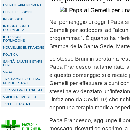
EVENTI E APPUNTAMENTI
FEDE E RELIGIONI
INFOGLOCAL
Nel pomeriggio di oggi il Papa sì 
INTEGRAZIONE E
Gemelli per sottoporsi ad "alcun
SOLIDARIETÀ
ISTRUZIONE E
programmati". È quanto ha riferito
FORMAZIONE
Stampa della Santa Sede, Matteo 
NOUVELLES EN FRANCAIS
POLITICA
Lo stesso Bruni in serata ha reso
SANITÀ, SALUTE E STARE
BENE
Papa Francesco ha lamentato alcu
SPORT
e questo pomeriggio si è recato p
TRADIZIONI E CULTURA
Gemelli per effettuare alcuni contr
MONDO RURALE
TURISMO VALLE D'AOSTA
stessi ha evidenziato un’infezion
VIABILITÀ E MOBILITÀ
l'infezione da Covid 19) che richi
TUTTE LE NOTIZIE
opportuna terapia medica ospeda
Papa Francesco, aggiunge il port
messaggi ricevuti ed esprime la p