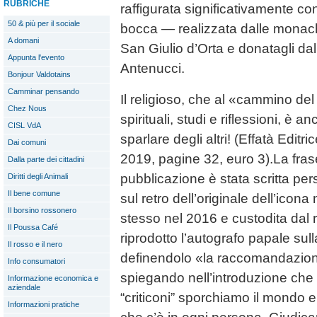
RUBRICHE
raffigurata significativamente con 
50 & più per il sociale
bocca — realizzata dalle monach
A domani
San Giulio d’Orta e donatagli d
Appunta l'evento
Antenucci.
Bonjour Valdotains
Camminar pensando
Il religioso, che al «cammino del
Chez Nous
spirituali, studi e riflessioni, è a
CISL VdA
sparlare degli altri! (Effatà Editr
Dai comuni
2019, pagine 32, euro 3).La frase 
Dalla parte dei cittadini
pubblicazione è stata scritta pe
Diritti degli Animali
Il bene comune
sul retro dell’originale dell’icon
Il borsino rossonero
stesso nel 2016 e custodita dal r
Il Poussa Café
riprodotto l’autografo papale sul
Il rosso e il nero
definendolo «la raccomandazio
Info consumatori
spiegando nell’introduzione ch
Informazione economica e
aziendale
“criticoni” sporchiamo il mondo e
Informazioni pratiche