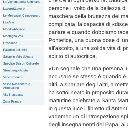
che c’è in ogni persona. Giudica
La Vignetta della Settimana
persone il volto della bellezza di
Lavoro&Lavoro
maschera della bruttezza del ma
Le Messager Campagnard
LibrArte
complicata, la capacità di «di
Mondo Artigiano
parlare e quando dobbiamo tacer
Montagna VdA
Pontefice, una buona dose di umi
Oroscopo
all’ascolto, a una solida vita di 
Paladino dei diritti
spirito di autocritica.
Salute in Valle d'Aosta
Speciale Saison Culturelle
«Un segnale che una persona, u
Strasburgo-Aosta
accusare se stesso è quando è a
Varie cronaca
altri, a sparlare degli altri, a mett
Velina Rossonera e
Arcobaleno
ha sottolineato in proposito dur
Vite in ascesa
mattutine celebrate a Santa Mart
Zona Franca
in questa luce il libretto di Anten
vademecum di introspezione spiri
degli insegnamenti del Papa, ai