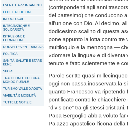
EVENTI E APPUNTAMENTI
(corrispondenti agli anni trascor
FEDE E RELIGIONI
del battesimo) che conducono all
INFOGLOCAL
all’unione con Dio. Al decimo, al
INTEGRAZIONE E
SOLIDARIETÀ
dodicesimo scalino di questa as
ISTRUZIONE E
pone appunto la lotta contro tre v
FORMAZIONE
multiloquio e la menzogna — che
NOUVELLES EN FRANCAIS
POLITICA
«domare la lingua» e di diventar
SANITÀ, SALUTE E STARE
tenuto e fatto scientemente e co
BENE
SPORT
Parole scritte quasi millecinquec
TRADIZIONI E CULTURA
MONDO RURALE
oggi non passa inosservata la 
TURISMO VALLE D'AOSTA
quanto Francesco va ripetendo fin
VIABILITÀ E MOBILITÀ
pontificato contro le chiacchier
TUTTE LE NOTIZIE
“divisione” tra gli stessi cristia
Papa Bergoglio abbia voluto far c
Palazzo apostolico l’icona dell