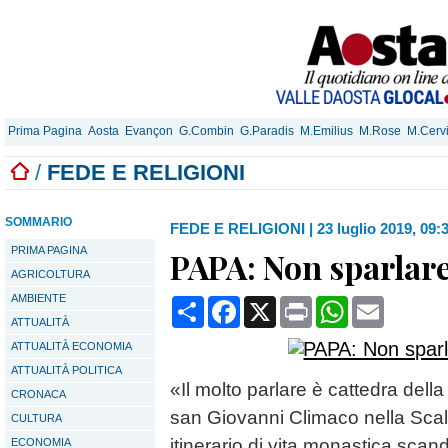
Prima Pagina
Aosta
Evançon
G.Combin
G.Paradis
M.Emilius
M.Rose
M.Cerv
/
FEDE E RELIGIONI
SOMMARIO
FEDE E RELIGIONI
|
23 luglio 2019, 09:
PRIMA PAGINA
PAPA: Non sparlare 
AGRICOLTURA
AMBIENTE
Condividi
Facebook
X
Print
WhatsApp
Email
ATTUALITÀ
ATTUALITÀ ECONOMIA
ATTUALITÀ POLITICA
«Il molto parlare è cattedra del
CRONACA
san Giovanni Climaco nella Scal
CULTURA
itinerario di vita monastica scand
ECONOMIA