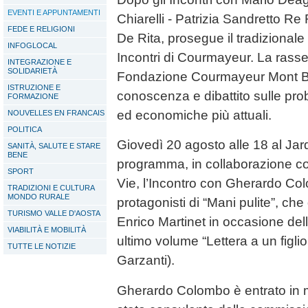
EVENTI E APPUNTAMENTI
Chiarelli - Patrizia Sandretto 
FEDE E RELIGIONI
De Rita, prosegue il tradizional
INFOGLOCAL
Incontri di Courmayeur. La rasse
INTEGRAZIONE E
SOLIDARIETÀ
Fondazione Courmayeur Mont Bl
ISTRUZIONE E
conoscenza e dibattito sulle prob
FORMAZIONE
ed economiche più attuali.
NOUVELLES EN FRANCAIS
POLITICA
Giovedì 20 agosto alle 18 al Jar
SANITÀ, SALUTE E STARE
BENE
programma, in collaborazione con
SPORT
Vie, l’Incontro con Gherardo Col
TRADIZIONI E CULTURA
MONDO RURALE
protagonisti di “Mani pulite”, che 
TURISMO VALLE D'AOSTA
Enrico Martinet in occasione del
VIABILITÀ E MOBILITÀ
ultimo volume “Lettera a un figlio
TUTTE LE NOTIZIE
Garzanti).
Gherardo Colombo è entrato in m