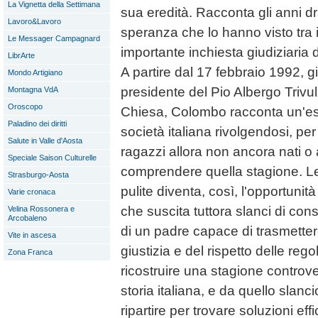
La Vignetta della Settimana
sua eredità. Racconta gli anni dr
Lavoro&Lavoro
speranza che lo hanno visto tra i
Le Messager Campagnard
importante inchiesta giudiziaria de
LibrArte
A partire dal 17 febbraio 1992, gi
Mondo Artigiano
presidente del Pio Albergo Trivul
Montagna VdA
Oroscopo
Chiesa, Colombo racconta un'es
Paladino dei diritti
società italiana rivolgendosi, per 
Salute in Valle d'Aosta
ragazzi allora non ancora nati o
Speciale Saison Culturelle
comprendere quella stagione. Let
Strasburgo-Aosta
pulite diventa, così, l'opportunit
Varie cronaca
che suscita tuttora slanci di cons
Velina Rossonera e
Arcobaleno
di un padre capace di trasmettere
Vite in ascesa
giustizia e del rispetto delle reg
Zona Franca
ricostruire una stagione controv
storia italiana, e da quello slanci
ripartire per trovare soluzioni ef