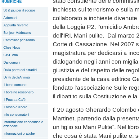
stato consulente delle commissio
RUBRICHE
inchiesta sul terrorismo e sulla 
50 & più per il sociale
collaborato a inchieste divenute c
A domani
Appunta l'evento
della Loggia P2, l'omicidio Ambros
Bonjour Valdotains
dell'IRI, Mani pulite. Dal marzo 
Camminar pensando
Corte di Cassazione. Nel 2007 s
Chez Nous
magistratura per dedicarsi a incon
CISL VdA
dialogando negli anni con migliai
Dai comuni
giustizia e del rispetto delle reg
Dalla parte dei cittadini
Diritti degli Animali
presidente della casa editrice G
Il bene comune
fondato l'associazione Sulle rego
Il borsino rossonero
il dibattito sulla Costituzione e la 
Il Poussa Café
Il rosso e il nero
Il 20 agosto Gherardo Colombo 
Info consumatori
Martinet, partendo dalla present
Informazione economica e
un figlio su Mani Pulite”. Nel lib
aziendale
Informazioni pratiche
che cosa è stata Mani pulite e, so