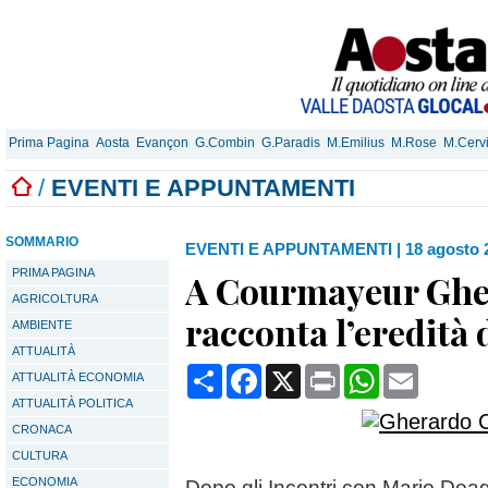
Prima Pagina
Aosta
Evançon
G.Combin
G.Paradis
M.Emilius
M.Rose
M.Cerv
/
EVENTI E APPUNTAMENTI
SOMMARIO
EVENTI E APPUNTAMENTI
|
18 agosto 
PRIMA PAGINA
A Courmayeur Gh
AGRICOLTURA
racconta l’eredità 
AMBIENTE
ATTUALITÀ
Condividi
Facebook
X
Print
WhatsApp
Email
ATTUALITÀ ECONOMIA
ATTUALITÀ POLITICA
CRONACA
CULTURA
ECONOMIA
Dopo gli Incontri con Mario Dea