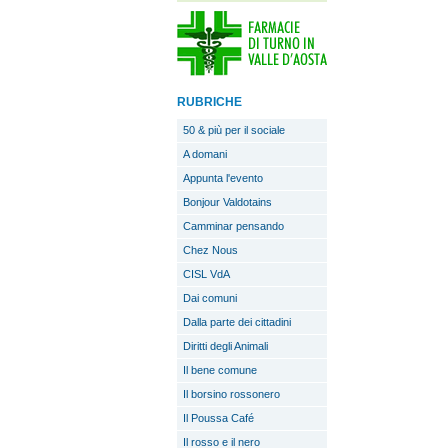
RUBRICHE
50 & più per il sociale
A domani
Appunta l'evento
Bonjour Valdotains
Camminar pensando
Chez Nous
CISL VdA
Dai comuni
Dalla parte dei cittadini
Diritti degli Animali
Il bene comune
Il borsino rossonero
Il Poussa Café
Il rosso e il nero