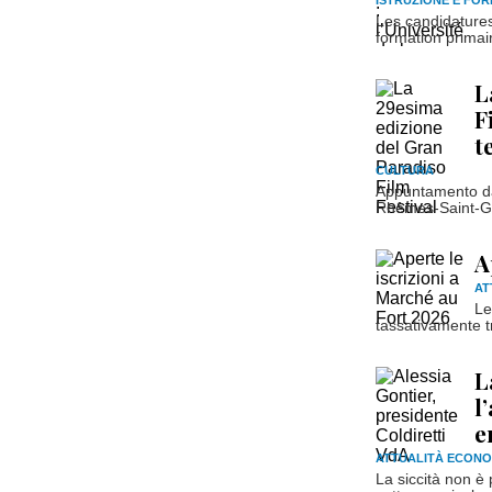
ISTRUZIONE E FO
Les candidatures
formation primai
L
F
t
CULTURA
Appuntamento dal
Rhêmes-Saint-Ge
A
AT
Le
tassativamente tra
L
l
e
ATTUALITÀ ECONO
La siccità non è