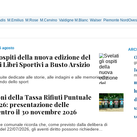
dis
M.Emilius
M.Rose
M.Cervino
Valdigne M.Blanc
Walser
Piemonte NordOves
6 agosto
ARCH
 ospiti della nuova edizione del
O
i Libri Sportivi a Busto Arsizio
g
I
m
uite dedicate alle storie, alle indagini e alle memorie che
m
ndo dello sport
l
ni della Tassa Rifiuti Puntuale
d
26: presentazione delle
s
ntro il 30 novembre 2026
v
e comunale ricorda che, come previsto dalla delibera di
del 22/07/2026, gli aventi diritto possono richiedere...