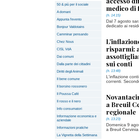
accesso dir
50 & più per il sociale
medico di 
A domani
(h. 14:15)
Appunta l'evento
Dal 7 agosto sar
dedicato ai resid
Bonjour Valdotains
Camminar pensando
L’inflazion
Chez Nous
risparmi: 
CISL VdA
assottigli
Dai comuni
sui conti
Dalla parte dei cittadini
(h. 13:48)
Diritti degli Animali
L'inflazione cont
Il bene comune
correnti. Secondo
Il borsino rossonero
Il Poussa Café
Novantacin
Il rosso e il nero
a Breuil Ce
Info consumatori
regionale
Informazione economica e
(h. 13:23)
aziendale
Domenica 9 agos
Informazioni pratiche
a Breuil Cervinia
La Vignetta della Settimana