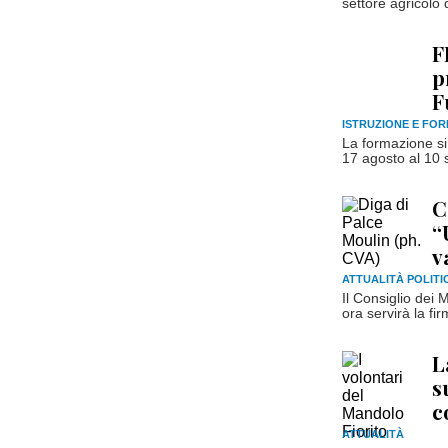
settore agricolo d
F
p
F
ISTRUZIONE E FO
La formazione si 
17 agosto al 10 s
C
“
v
ATTUALITÀ POLITI
Il Consiglio dei 
ora servirà la fi
L
s
c
ATTUALITÀ