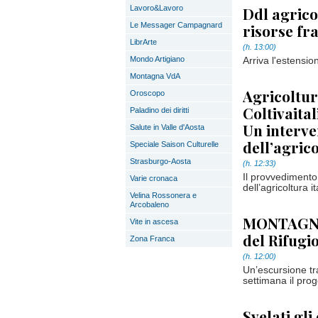
Lavoro&Lavoro
Ddl agrico
Le Messager Campagnard
risorse f
LibrArte
(h. 13:00)
Mondo Artigiano
Arriva l'estensio
Montagna VdA
Agricoltur
Oroscopo
Coltivaital
Paladino dei diritti
Un interve
Salute in Valle d'Aosta
dell’agrico
Speciale Saison Culturelle
Strasburgo-Aosta
(h. 12:33)
Il provvedimento 
Varie cronaca
dell’agricoltura i
Velina Rossonera e
Arcobaleno
MONTAGNA 
Vite in ascesa
del Rifugi
Zona Franca
(h. 12:00)
Un’escursione tr
settimana il pro
Svelati gli