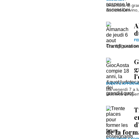
Una frana di gran
Sud del Cervino,
A
d
FE
Che figli siete s
G
g
l
EVENTI E APPUNTA
Da venerdì 7 a l
ludoteca all'aper
T
e
d
de la form