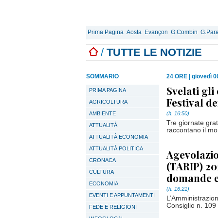
Prima Pagina
Aosta
Evançon
G.Combin
G.Para
/
TUTTE LE NOTIZIE
SOMMARIO
24 ORE
|
giovedì 0
Svelati gli
PRIMA PAGINA
Festival de
AGRICOLTURA
AMBIENTE
(h. 16:50)
Tre giornate grat
ATTUALITÀ
raccontano il mo
ATTUALITÀ ECONOMIA
ATTUALITÀ POLITICA
Agevolazio
CRONACA
(TARIP) 20
CULTURA
domande e
ECONOMIA
(h. 16:21)
EVENTI E APPUNTAMENTI
L’Amministrazion
Consiglio n. 109 
FEDE E RELIGIONI