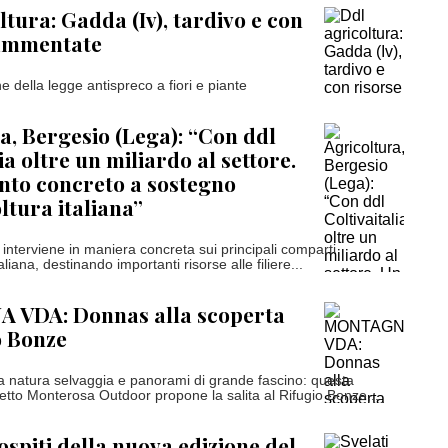
ltura: Gadda (Iv), tardivo e con
rammentate
ne della legge antispreco a fiori e piante
a, Bergesio (Lega): “Con ddl
ia oltre un miliardo al settore.
nto concreto a sostegno
ltura italiana”
interviene in maniera concreta sui principali comparti
taliana, destinando importanti risorse alle filiere...
VDA: Donnas alla scoperta
o Bonze
a natura selvaggia e panorami di grande fascino: questa
getto Monterosa Outdoor propone la salita al Rifugio Bonze,...
 ospiti della nuova edizione del