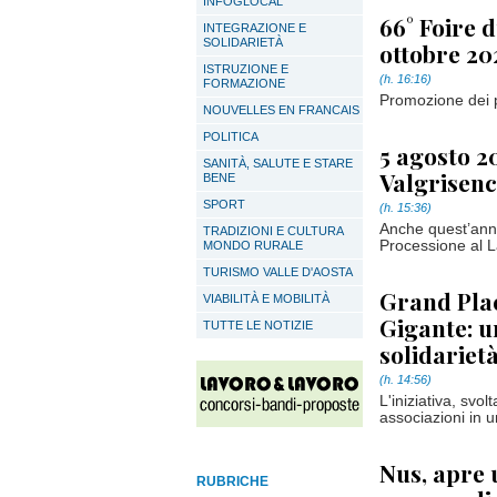
INFOGLOCAL
66° Foire d
INTEGRAZIONE E
SOLIDARIETÀ
ottobre 20
ISTRUZIONE E
(h. 16:16)
FORMAZIONE
Promozione dei pr
NOUVELLES EN FRANCAIS
POLITICA
5 agosto 2
SANITÀ, SALUTE E STARE
Valgrisenc
BENE
SPORT
(h. 15:36)
Anche quest’anno,
TRADIZIONI E CULTURA
Processione al 
MONDO RURALE
TURISMO VALLE D'AOSTA
Grand Plac
VIABILITÀ E MOBILITÀ
Gigante: u
TUTTE LE NOTIZIE
solidarietà
(h. 14:56)
L'iniziativa, svol
associazioni in u
Nus, apre
RUBRICHE