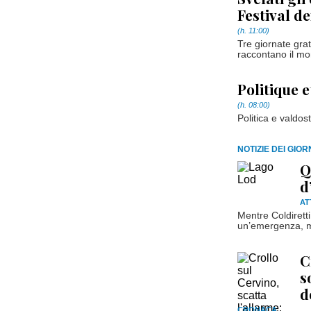
Festival de
(h. 11:00)
Tre giornate grat
raccontano il mo
Politique e
(h. 08:00)
Politica e valdos
NOTIZIE DEI GIO
Q
d
AT
Mentre Coldiretti
un’emergenza, ma
C
s
d
CRONACA