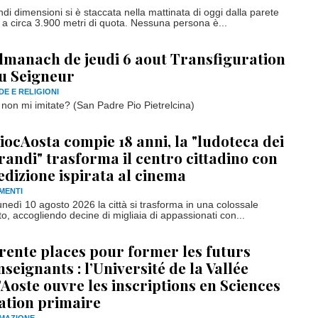
di dimensioni si è staccata nella mattinata di oggi dalla parete
 a circa 3.900 metri di quota. Nessuna persona è...
lmanach de jeudi 6 aout Transfiguration
u Seigneur
DE E RELIGIONI
e non mi imitate? (San Padre Pio Pietrelcina)
iocAosta compie 18 anni, la "ludoteca dei
randi" trasforma il centro cittadino con
'edizione ispirata al cinema
MENTI
unedì 10 agosto 2026 la città si trasforma in una colossale
to, accogliendo decine di migliaia di appassionati con...
rente places pour former les futurs
nseignants : l’Université de la Vallée
’Aoste ouvre les inscriptions en Sciences
ation primaire