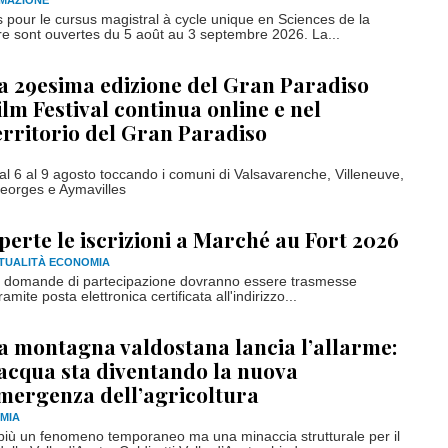
RMAZIONE
 pour le cursus magistral à cycle unique en Sciences de la
re sont ouvertes du 5 août au 3 septembre 2026. La...
a 29esima edizione del Gran Paradiso
ilm Festival continua online e nel
erritorio del Gran Paradiso
 6 al 9 agosto toccando i comuni di Valsavarenche, Villeneuve,
orges e Aymavilles
perte le iscrizioni a Marché au Fort 2026
TUALITÀ ECONOMIA
 domande di partecipazione dovranno essere trasmesse
mite posta elettronica certificata all'indirizzo...
a montagna valdostana lancia l’allarme:
’acqua sta diventando la nuova
mergenza dell’agricoltura
MIA
 più un fenomeno temporaneo ma una minaccia strutturale per il