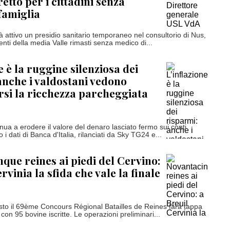
etto per i cittadini senza
famiglia
à attivo un presidio sanitario temporaneo nel consultorio di Nus,
enti della media Valle rimasti senza medico di...
e è la ruggine silenziosa dei
anche i valdostani vedono
arsi la ricchezza parcheggiata
inua a erodere il valore del denaro lasciato fermo sui conti
 i dati di Banca d'Italia, rilanciati da Sky TG24 e...
que reines ai piedi del Cervino:
rvinia la sfida che vale la finale
to il 69ème Concours Régional Batailles de Reines farà tappa
 con 95 bovine iscritte. Le operazioni preliminari...