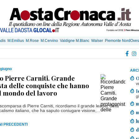
dis
M.Emilius
M.Rose
M.Cervino
Valdigne M.Blanc
Walser
Piemonte NordOves
 giugno
ARCH
 Pierre Carniti. Grande
O
ta delle conquiste che hanno
v
I
l mondo del lavoro
g
m
 scomparsa di Pierre Carniti, ricordiamo il grande leader della
alismo italiano, che ha saputo coniugare visione,...
m
l
RNI PRECEDENTI
d
s