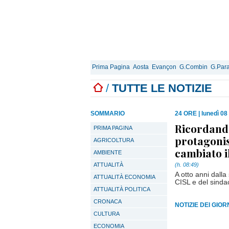
Prima Pagina
Aosta
Evançon
G.Combin
G.Para
/
TUTTE LE NOTIZIE
SOMMARIO
24 ORE
|
lunedì 08
Ricordando
PRIMA PAGINA
protagonis
AGRICOLTURA
cambiato i
AMBIENTE
ATTUALITÀ
(h. 08:49)
A otto anni dalla
ATTUALITÀ ECONOMIA
CISL e del sindac
ATTUALITÀ POLITICA
CRONACA
NOTIZIE DEI GIO
CULTURA
ECONOMIA