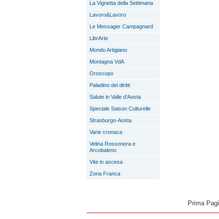
La Vignetta della Settimana
Lavoro&Lavoro
Le Messager Campagnard
LibrArte
Mondo Artigiano
Montagna VdA
Oroscopo
Paladino dei diritti
Salute in Valle d'Aosta
Speciale Saison Culturelle
Strasburgo-Aosta
Varie cronaca
Velina Rossonera e
Arcobaleno
Vite in ascesa
Zona Franca
Prima Pag