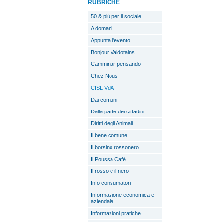
RUBRICHE
50 & più per il sociale
A domani
Appunta l'evento
Bonjour Valdotains
Camminar pensando
Chez Nous
CISL VdA
Dai comuni
Dalla parte dei cittadini
Diritti degli Animali
Il bene comune
Il borsino rossonero
Il Poussa Café
Il rosso e il nero
Info consumatori
Informazione economica e
aziendale
Informazioni pratiche