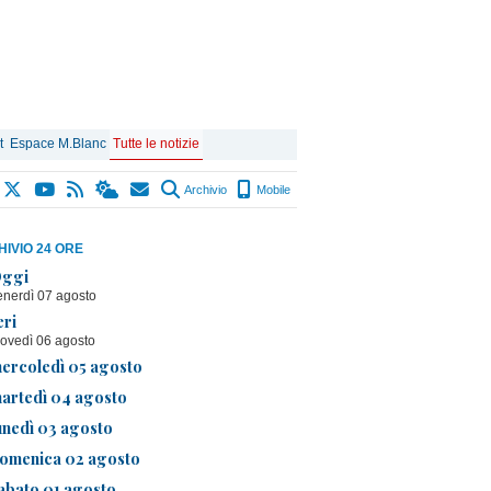
t
Espace M.Blanc
Tutte le notizie
Archivio
Mobile
IVIO 24 ORE
ggi
enerdì 07 agosto
eri
iovedì 06 agosto
ercoledì 05 agosto
artedì 04 agosto
unedì 03 agosto
omenica 02 agosto
abato 01 agosto