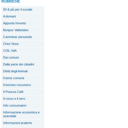
RUBRICHE
50 & più per il sociale
A domani
Appunta l'evento
Bonjour Valdotains
Camminar pensando
Chez Nous
CISL VdA
Dai comuni
Dalla parte dei cittadini
Diritti degli Animali
Il bene comune
Il borsino rossonero
Il Poussa Café
Il rosso e il nero
Info consumatori
Informazione economica e
aziendale
Informazioni pratiche