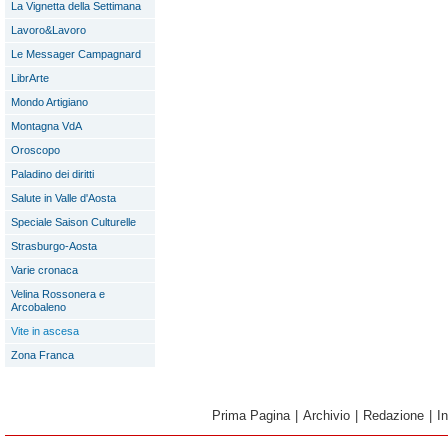
La Vignetta della Settimana
Lavoro&Lavoro
Le Messager Campagnard
LibrArte
Mondo Artigiano
Montagna VdA
Oroscopo
Paladino dei diritti
Salute in Valle d'Aosta
Speciale Saison Culturelle
Strasburgo-Aosta
Varie cronaca
Velina Rossonera e
Arcobaleno
Vite in ascesa
Zona Franca
Prima Pagina
|
Archivio
|
Redazione
|
I