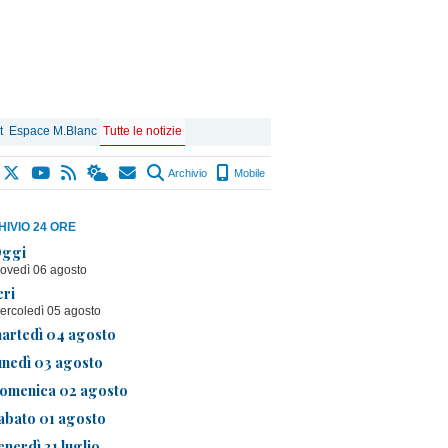
t
Espace M.Blanc
Tutte le notizie
Archivio
Mobile
IVIO 24 ORE
ggi
iovedì 06 agosto
eri
ercoledì 05 agosto
artedì 04 agosto
unedì 03 agosto
omenica 02 agosto
abato 01 agosto
enerdì 31 luglio