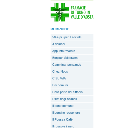
RUBRICHE
50 & più per il sociale
A domani
Appunta l'evento
Bonjour Valdotains
Camminar pensando
Chez Nous
CISL VdA
Dai comuni
Dalla parte dei cittadini
Diritti degli Animali
Il bene comune
Il borsino rossonero
Il Poussa Café
Il rosso e il nero