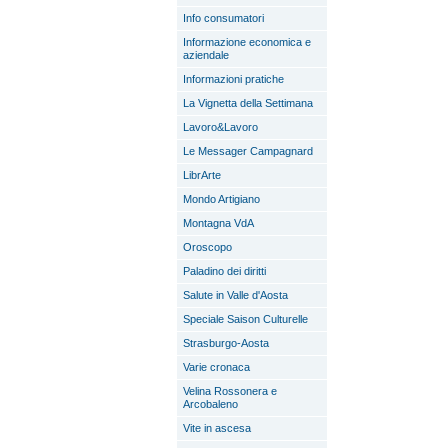
Info consumatori
Informazione economica e
aziendale
Informazioni pratiche
La Vignetta della Settimana
Lavoro&Lavoro
Le Messager Campagnard
LibrArte
Mondo Artigiano
Montagna VdA
Oroscopo
Paladino dei diritti
Salute in Valle d'Aosta
Speciale Saison Culturelle
Strasburgo-Aosta
Varie cronaca
Velina Rossonera e
Arcobaleno
Vite in ascesa