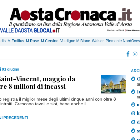
dis
M.Emilius
M.Rose
M.Cervino
Valdigne M.Blanc
Walser
Piemonte NordOves
ì 03 giugno
ARCH
Saint-Vincent, maggio da
O
re 8 milioni di incassi
g
I
m
registra il miglior mese degli ultimi cinque anni con oltre 8
m
 introiti. Crescono tavoli e slot, bene anche il...
l
RNI PRECEDENTI
d
s
v