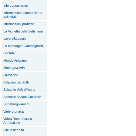
Info consumatori
Informazione economica e
aziendale
Informazioni pratiche
La Vignetta della Settimana
Lavoro&Lavoro
Le Messager Campagnard
LibrArte
Mondo Artigiano
Montagna VdA
Oroscopo
Paladino dei diritti
Salute in Valle d'Aosta
Speciale Saison Culturelle
Strasburgo-Aosta
Varie cronaca
Velina Rossonera e
Arcobaleno
Vite in ascesa