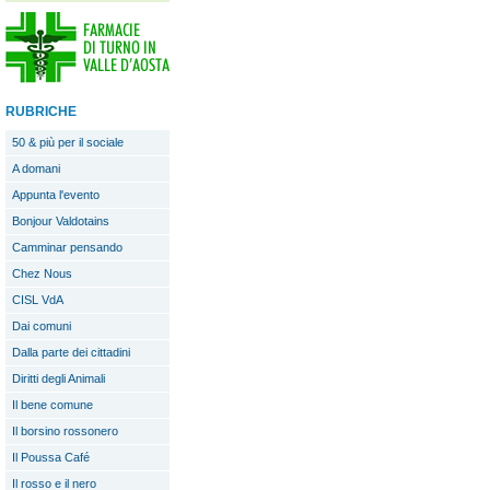
RUBRICHE
50 & più per il sociale
A domani
Appunta l'evento
Bonjour Valdotains
Camminar pensando
Chez Nous
CISL VdA
Dai comuni
Dalla parte dei cittadini
Diritti degli Animali
Il bene comune
Il borsino rossonero
Il Poussa Café
Il rosso e il nero