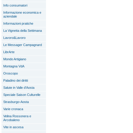
Info consumatori
Informazione economica e
aziendale
Informazioni pratiche
La Vignetta della Settimana
Lavoro&Lavoro
Le Messager Campagnard
LibrArte
Mondo Artigiano
Montagna VdA
Oroscopo
Paladino dei diritti
Salute in Valle d'Aosta
Speciale Saison Culturelle
Strasburgo-Aosta
Varie cronaca
Velina Rossonera e
Arcobaleno
Vite in ascesa