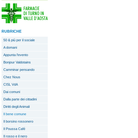
RUBRICHE
50 & più per il sociale
A domani
Appunta l'evento
Bonjour Valdotains
Camminar pensando
Chez Nous
CISL VdA
Dai comuni
Dalla parte dei cittadini
Diritti degli Animali
Il bene comune
Il borsino rossonero
Il Poussa Café
Il rosso e il nero