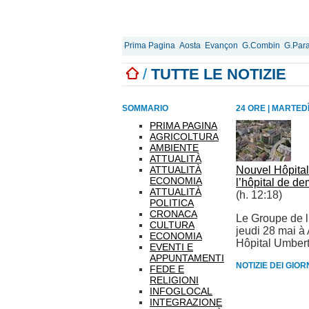
Prima Pagina
Aosta
Evançon
G.Combin
G.Para
/
TUTTE LE NOTIZIE
SOMMARIO
24 ORE
|
MARTEDÌ
PRIMA PAGINA
AGRICOLTURA
AMBIENTE
ATTUALITÀ
ATTUALITÀ
Nouvel Hôpital
ECONOMIA
l’hôpital de d
ATTUALITÀ
(h. 12:18)
POLITICA
CRONACA
Le Groupe de l
CULTURA
jeudi 28 mai à
ECONOMIA
Hôpital Umbert
EVENTI E
APPUNTAMENTI
NOTIZIE DEI GIO
FEDE E
RELIGIONI
INFOGLOCAL
INTEGRAZIONE