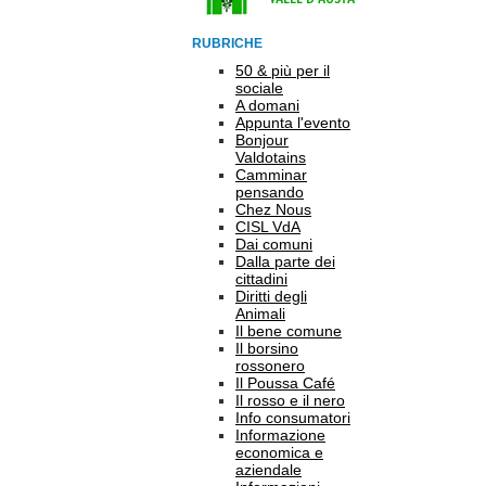
RUBRICHE
50 & più per il
sociale
A domani
Appunta l'evento
Bonjour
Valdotains
Camminar
pensando
Chez Nous
CISL VdA
Dai comuni
Dalla parte dei
cittadini
Diritti degli
Animali
Il bene comune
Il borsino
rossonero
Il Poussa Café
Il rosso e il nero
Info consumatori
Informazione
economica e
aziendale