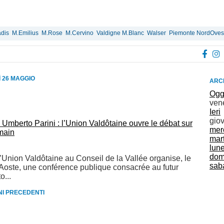
dis
M.Emilius
M.Rose
M.Cervino
Valdigne M.Blanc
Walser
Piemonte NordOves
 26 MAGGIO
ARCH
Ogg
ven
Ieri
gio
 Umberto Parini : l’Union Valdôtaine ouvre le débat sur
mer
emain
mar
lun
dom
’Union Valdôtaine au Conseil de la Vallée organise, le
sab
 Aoste, une conférence publique consacrée au futur
o...
RNI PRECEDENTI