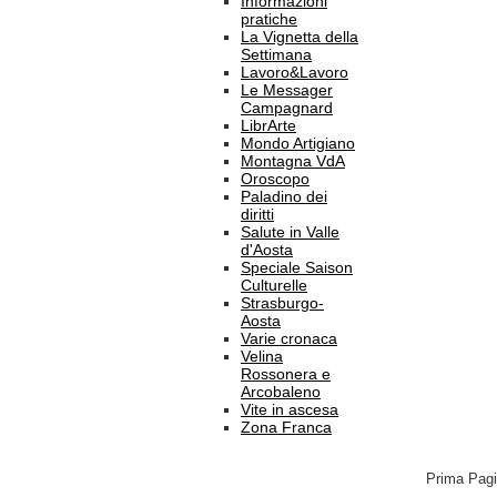
Informazioni
pratiche
La Vignetta della
Settimana
Lavoro&Lavoro
Le Messager
Campagnard
LibrArte
Mondo Artigiano
Montagna VdA
Oroscopo
Paladino dei
diritti
Salute in Valle
d'Aosta
Speciale Saison
Culturelle
Strasburgo-
Aosta
Varie cronaca
Velina
Rossonera e
Arcobaleno
Vite in ascesa
Zona Franca
Prima Pag