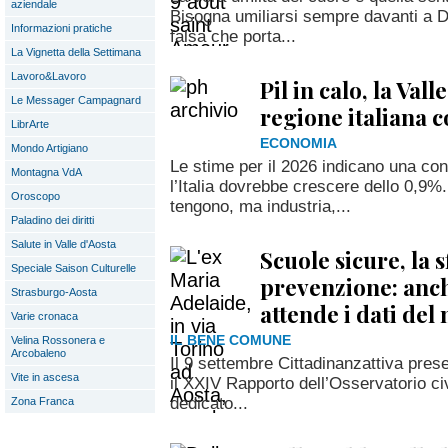
aziendale
Bisogna umiliarsi sempre davanti a D
Informazioni pratiche
falsa che porta...
La Vignetta della Settimana
Lavoro&Lavoro
Pil in calo, la Vall
Le Messager Campagnard
regione italiana 
LibrArte
ECONOMIA
Mondo Artigiano
Le stime per il 2026 indicano una co
Montagna VdA
l’Italia dovrebbe crescere dello 0,9%
Oroscopo
tengono, ma industria,...
Paladino dei diritti
Salute in Valle d'Aosta
Scuole sicure, la s
Speciale Saison Culturelle
prevenzione: anch
Strasburgo-Aosta
attende i dati de
Varie cronaca
IL BENE COMUNE
Velina Rossonera e
Arcobaleno
Il 9 settembre Cittadinanzattiva pres
Vite in ascesa
il XXIV Rapporto dell’Osservatorio ci
dedicato...
Zona Franca