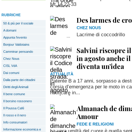
Mt 14,22-33
RUBRICHE
Des larmes de cro
50 & più per il sociale
CHEZ NOUS
A domani
Lacrime di coccodrillo
Appunta l'evento
Bonjour Valdotains
Salvini riscopre i
Camminar pensando
in agosto anche il
Chez Nous
diventa un’idea
CISL VdA
Dai comuni
ATTUALITÀ
Patente B a 17 anni, sorpasso a destr
Dalla parte dei cittadini
corsia d’emergenza per le moto in cas
Diritti degli Animali
notificare in...
Il bene comune
Il borsino rossonero
Almanach de dima
Il Poussa Café
Amour
Il rosso e il nero
Info consumatori
FEDE E RELIGIONI
Informazione economica e
La vera umiltà del cuore è quella sen