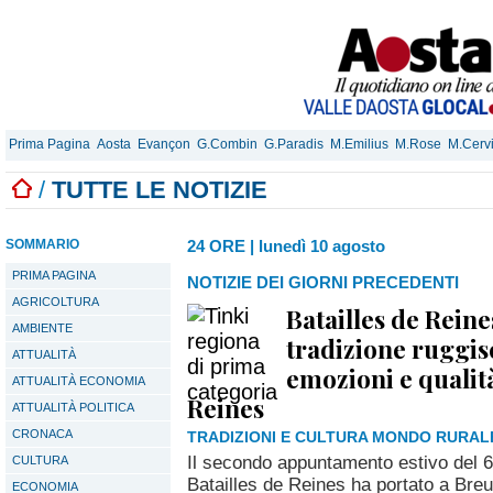
Prima Pagina
Aosta
Evançon
G.Combin
G.Paradis
M.Emilius
M.Rose
M.Cerv
/
TUTTE LE NOTIZIE
SOMMARIO
24 ORE
|
lunedì 10 agosto
PRIMA PAGINA
NOTIZIE DEI GIORNI PRECEDENTI
AGRICOLTURA
Batailles de Reine
AMBIENTE
tradizione ruggisc
ATTUALITÀ
emozioni e qualità
ATTUALITÀ ECONOMIA
Reines
ATTUALITÀ POLITICA
CRONACA
TRADIZIONI E CULTURA MONDO RURAL
Il secondo appuntamento estivo del
CULTURA
Batailles de Reines ha portato a Breu
ECONOMIA