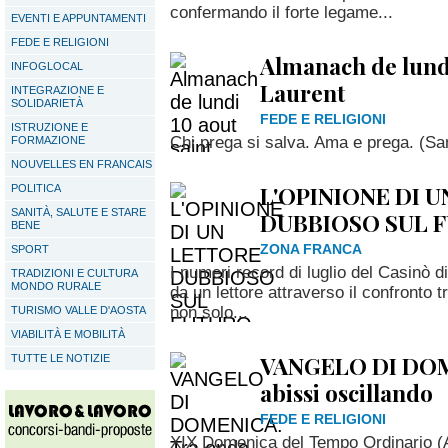
confermando il forte legame...
EVENTI E APPUNTAMENTI
FEDE E RELIGIONI
Almanach de lundi
INFOGLOCAL
Laurent
INTEGRAZIONE E
SOLIDARIETÀ
FEDE E RELIGIONI
ISTRUZIONE E
Chi prega si salva. Ama e prega. (Sa
FORMAZIONE
NOUVELLES EN FRANCAIS
L'OPINIONE DI 
POLITICA
SANITÀ, SALUTE E STARE
DUBBIOSO SUL 
BENE
ZONA FRANCA
SPORT
I numeri record di luglio del Casinò d
TRADIZIONI E CULTURA
MONDO RURALE
da un lettore attraverso il confronto
non solo...
TURISMO VALLE D'AOSTA
VIABILITÀ E MOBILITÀ
VANGELO DI DOM
TUTTE LE NOTIZIE
abissi oscillando
FEDE E RELIGIONI
XIX Domenica del Tempo Ordinario (A