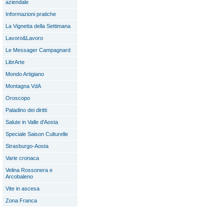
aziendale
Informazioni pratiche
La Vignetta della Settimana
Lavoro&Lavoro
Le Messager Campagnard
LibrArte
Mondo Artigiano
Montagna VdA
Oroscopo
Paladino dei diritti
Salute in Valle d'Aosta
Speciale Saison Culturelle
Strasburgo-Aosta
Varie cronaca
Velina Rossonera e
Arcobaleno
Vite in ascesa
Zona Franca