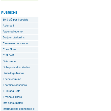
RUBRICHE
50 & più per il sociale
A domani
Appunta l'evento
Bonjour Valdotains
Camminar pensando
Chez Nous
CISL VdA
Dai comuni
Dalla parte dei cittadini
Diritti degli Animali
Il bene comune
Il borsino rossonero
Il Poussa Café
Il rosso e il nero
Info consumatori
Informazione economica e