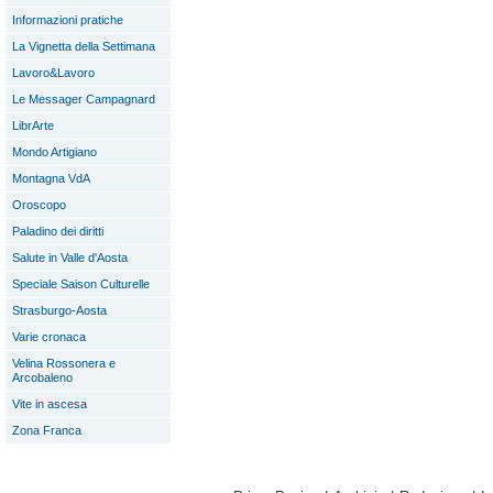
Informazioni pratiche
La Vignetta della Settimana
Lavoro&Lavoro
Le Messager Campagnard
LibrArte
Mondo Artigiano
Montagna VdA
Oroscopo
Paladino dei diritti
Salute in Valle d'Aosta
Speciale Saison Culturelle
Strasburgo-Aosta
Varie cronaca
Velina Rossonera e
Arcobaleno
Vite in ascesa
Zona Franca