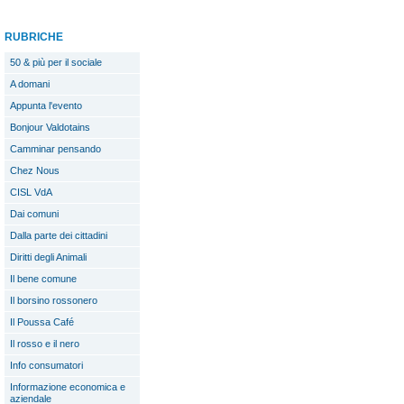
RUBRICHE
50 & più per il sociale
A domani
Appunta l'evento
Bonjour Valdotains
Camminar pensando
Chez Nous
CISL VdA
Dai comuni
Dalla parte dei cittadini
Diritti degli Animali
Il bene comune
Il borsino rossonero
Il Poussa Café
Il rosso e il nero
Info consumatori
Informazione economica e
aziendale