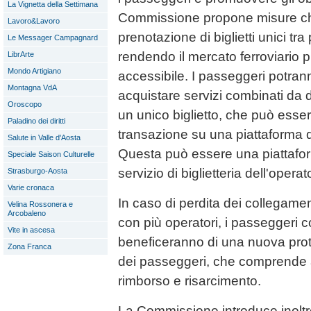
La Vignetta della Settimana
Commissione propone misure c
Lavoro&Lavoro
prenotazione di biglietti unici tra 
Le Messager Campagnard
rendendo il mercato ferroviario p
LibrArte
Mondo Artigiano
accessibile. I passeggeri potran
Montagna VdA
acquistare servizi combinati da di
Oroscopo
un unico biglietto, che può esse
Paladino dei diritti
transazione su una piattaforma di 
Salute in Valle d'Aosta
Questa può essere una piattafor
Speciale Saison Culturelle
servizio di biglietteria dell'operat
Strasburgo-Aosta
Varie cronaca
In caso di perdita dei collegament
Velina Rossonera e
Arcobaleno
con più operatori, i passeggeri c
Vite in ascesa
beneficeranno di una nuova prote
Zona Franca
dei passeggeri, che comprende a
rimborso e risarcimento.
La Commissione introduce inoltre