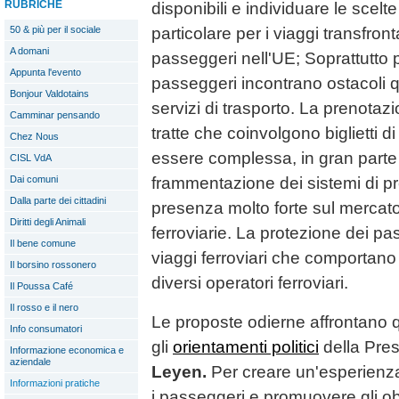
RUBRICHE
disponibili e individuare le scelte 
50 & più per il sociale
particolare per i viaggi transfronta
A domani
passeggeri nell'UE; Soprattutto per 
Appunta l'evento
passeggeri incontrano ostacoli
Bonjour Valdotains
servizi di trasporto. La prenotazi
Camminar pensando
tratte che coinvolgono biglietti
Chez Nous
essere complessa, in gran parte
CISL VdA
Dai comuni
frammentazione dei sistemi di p
Dalla parte dei cittadini
presenza molto forte sul mercat
Diritti degli Animali
ferroviarie. La protezione dei pas
Il bene comune
viaggi ferroviari che comportano bi
Il borsino rossonero
diversi operatori ferroviari.
Il Poussa Café
Il rosso e il nero
Le proposte odierne affrontano q
Info consumatori
gli
orientamenti politici
della Pre
Informazione economica e
aziendale
Leyen.
Per creare un'esperienza
Informazioni pratiche
i passeggeri e promuovere gli obie