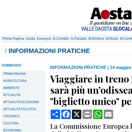
Prima Pagina
Aosta
Evançon
G.Combin
G.Paradis
M.Emilius
M.Rose
M.Cerv
/
INFORMAZIONI PRATICHE
SOMMARIO
INFORMAZIONI PRATICHE
|
14 maggio 
PRIMA PAGINA
Viaggiare in treno
AGRICOLTURA
sarà più un’odissea:
AMBIENTE
ATTUALITÀ
"biglietto unico" pe
ATTUALITÀ ECONOMIA
ATTUALITÀ POLITICA
Condividi
Facebook
X
Print
WhatsApp
Email
CRONACA
CULTURA
La Commissione Europea la
ECONOMIA