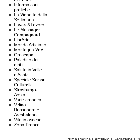
Informazioni
pratiche
La Vignetta della
Settimana
Lavoro&Lavoro
Le Messager
Campagnard
LibrArte
Mondo Artigiano
Montagna VdA
Oroscopo
Paladino dei
diritti
Salute in Valle
d'Aosta
Speciale Saison
Culturelle
Strasburgo-
Aosta
Varie cronaca
Velina
Rossonera e
Arcobaleno
Vite in ascesa
Zona Franca
Prima Pagina
|
Archivio
|
Redazione
|
I