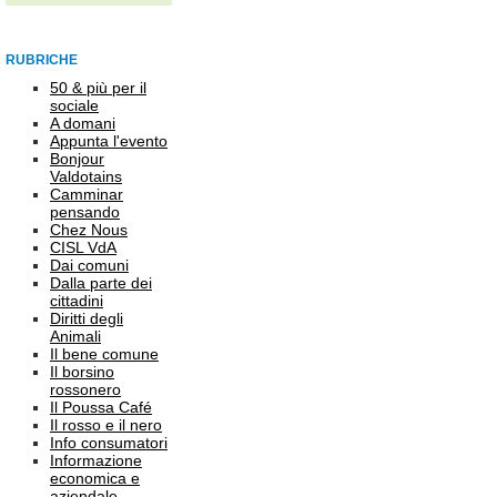
RUBRICHE
50 & più per il
sociale
A domani
Appunta l'evento
Bonjour
Valdotains
Camminar
pensando
Chez Nous
CISL VdA
Dai comuni
Dalla parte dei
cittadini
Diritti degli
Animali
Il bene comune
Il borsino
rossonero
Il Poussa Café
Il rosso e il nero
Info consumatori
Informazione
economica e
aziendale