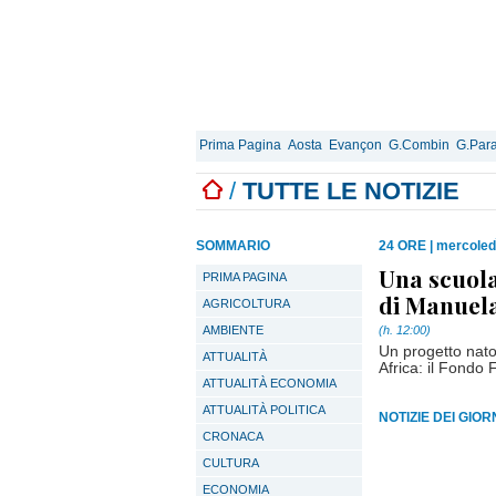
Prima Pagina
Aosta
Evançon
G.Combin
G.Para
/
TUTTE LE NOTIZIE
SOMMARIO
24 ORE
|
mercoledì
Una scuola
PRIMA PAGINA
di Manuela
AGRICOLTURA
AMBIENTE
(h. 12:00)
Un progetto nato 
ATTUALITÀ
Africa: il Fondo 
ATTUALITÀ ECONOMIA
ATTUALITÀ POLITICA
NOTIZIE DEI GIO
CRONACA
CULTURA
ECONOMIA