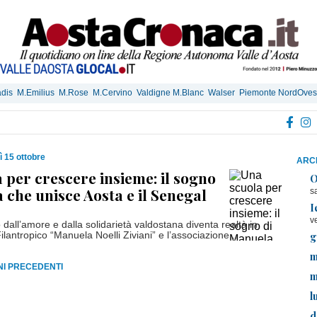
dis
M.Emilius
M.Rose
M.Cervino
Valdigne M.Blanc
Walser
Piemonte NordOves
 15 ottobre
ARCH
 per crescere insieme: il sogno
O
 che unisce Aosta e il Senegal
s
I
v
dall’amore e dalla solidarietà valdostana diventa realtà in
g
Filantropico “Manuela Noelli Ziviani” e l’associazione...
m
RNI PRECEDENTI
m
l
d