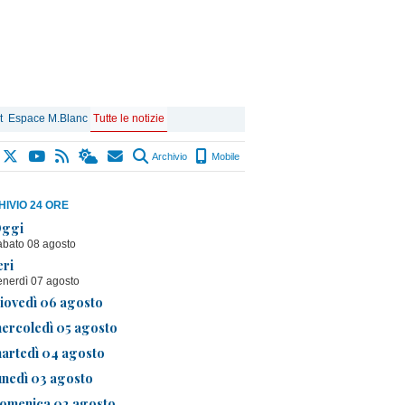
t
Espace M.Blanc
Tutte le notizie
Archivio
Mobile
IVIO 24 ORE
ggi
abato 08 agosto
eri
enerdì 07 agosto
iovedì 06 agosto
ercoledì 05 agosto
artedì 04 agosto
unedì 03 agosto
omenica 02 agosto