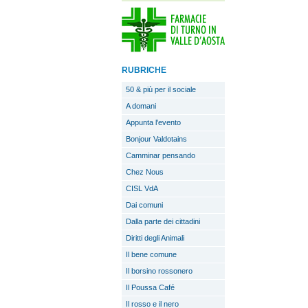
RUBRICHE
50 & più per il sociale
A domani
Appunta l'evento
Bonjour Valdotains
Camminar pensando
Chez Nous
CISL VdA
Dai comuni
Dalla parte dei cittadini
Diritti degli Animali
Il bene comune
Il borsino rossonero
Il Poussa Café
Il rosso e il nero