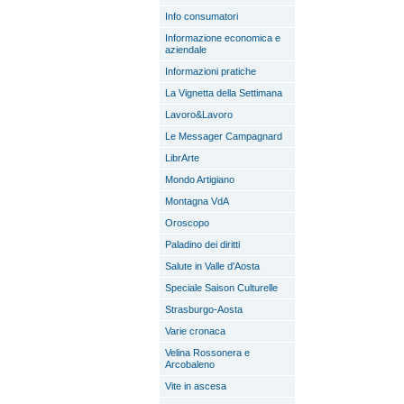
Info consumatori
Informazione economica e
aziendale
Informazioni pratiche
La Vignetta della Settimana
Lavoro&Lavoro
Le Messager Campagnard
LibrArte
Mondo Artigiano
Montagna VdA
Oroscopo
Paladino dei diritti
Salute in Valle d'Aosta
Speciale Saison Culturelle
Strasburgo-Aosta
Varie cronaca
Velina Rossonera e
Arcobaleno
Vite in ascesa