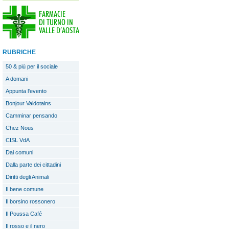
RUBRICHE
50 & più per il sociale
A domani
Appunta l'evento
Bonjour Valdotains
Camminar pensando
Chez Nous
CISL VdA
Dai comuni
Dalla parte dei cittadini
Diritti degli Animali
Il bene comune
Il borsino rossonero
Il Poussa Café
Il rosso e il nero