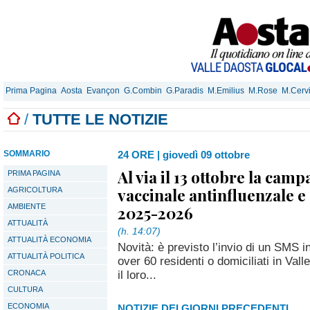
Prima Pagina
Aosta
Evançon
G.Combin
G.Paradis
M.Emilius
M.Rose
M.Cerv
/
TUTTE LE NOTIZIE
SOMMARIO
24 ORE
|
giovedì 09 ottobre
Al via il 13 ottobre la cam
PRIMA PAGINA
vaccinale antinfluenzale e
AGRICOLTURA
AMBIENTE
2025-2026
ATTUALITÀ
(h. 14:07)
ATTUALITÀ ECONOMIA
Novità: è previsto l’invio di un SMS inf
ATTUALITÀ POLITICA
over 60 residenti o domiciliati in Val
il loro...
CRONACA
CULTURA
ECONOMIA
NOTIZIE DEI GIORNI PRECEDENTI