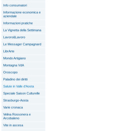
Info consumatori
Informazione economica e
aziendale
Informazioni pratiche
La Vignetta della Settimana
Lavoro&Lavoro
Le Messager Campagnard
LibrArte
Mondo Artigiano
Montagna VdA
Oroscopo
Paladino dei diritti
Salute in Valle d'Aosta
Speciale Saison Culturelle
Strasburgo-Aosta
Varie cronaca
Velina Rossonera e
Arcobaleno
Vite in ascesa