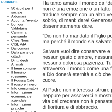
RUBRICHE
Ha tanto amato il mondo da “da
non è una emozione o un fatto 
50 & più per il
sociale
traduce sempre con un altro ve
A domani
sobrio, di mani: dare! Generos
Appunta l'evento
Bonjour
dissennatamente dare.
Valdotains
Camminar
“Dio non ha mandato il Figlio 
pensando
Chez Nous
ma perché il mondo sia salvato 
CISL VdA
Dai comuni
Salvare vuol dire conservare e
Dalla parte dei
cittadini
nessun gesto d'amore, nessuna
Diritti degli
nessuna dolorosa pazienza. Tut
Animali
attraverso il mondo come una fo
Il bene comune
Il borsino
e Dio donerà eternità a ciò che 
rossonero
cuore.
Il Poussa Café
Il rosso e il nero
Info consumatori
Al Padre non interessa istruire 
Informazione
neppure per assolverci e mostr
economica e
aziendale
vita del credente non è pensata
Informazioni
di fioritura e di abbraccio.
pratiche