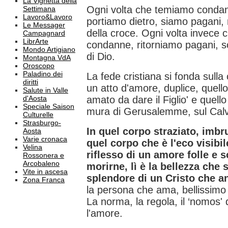
La Vignetta della
Ogni volta che temiamo condan
Settimana
Lavoro&Lavoro
portiamo dietro, siamo pagani,
Le Messager
della croce. Ogni volta invece 
Campagnard
LibrArte
condanne, ritorniamo pagani, sc
Mondo Artigiano
di Dio.
Montagna VdA
Oroscopo
Paladino dei
La fede cristiana si fonda sulla
diritti
un atto d'amore, duplice, quello
Salute in Valle
d'Aosta
amato da dare il Figlio' e quell
Speciale Saison
mura di Gerusalemme, sul Calv
Culturelle
Strasburgo-
In quel corpo straziato, imbrut
Aosta
Varie cronaca
quel corpo che è l'eco visibil
Velina
riflesso di un amore folle e 
Rossonera e
Arcobaleno
morirne, lì è la bellezza che 
Vite in ascesa
splendore di un Cristo che a
Zona Franca
la persona che ama, bellissimo 
La norma, la regola, il ‘nomos'
l'amore.