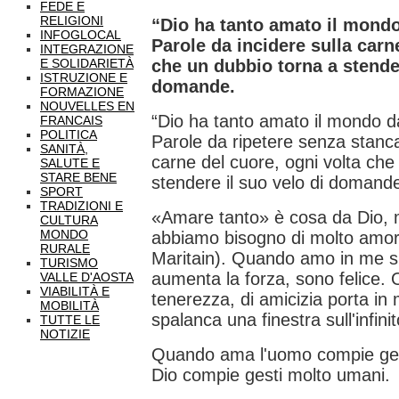
FEDE E
RELIGIONI
“Dio ha tanto amato il mondo 
INFOGLOCAL
Parole da incidere sulla carn
INTEGRAZIONE
E SOLIDARIETÀ
che un dubbio torna a stender
ISTRUZIONE E
domande.
FORMAZIONE
NOUVELLES EN
“Dio ha tanto amato il mondo da 
FRANCAIS
POLITICA
Parole da ripetere senza stancar
SANITÀ,
carne del cuore, ogni volta che
SALUTE E
STARE BENE
stendere il suo velo di domand
SPORT
TRADIZIONI E
«Amare tanto» è cosa da Dio, 
CULTURA
MONDO
abbiamo bisogno di molto amore
RURALE
Maritain). Quando amo in me si 
TURISMO
aumenta la forza, sono felice. 
VALLE D'AOSTA
VIABILITÀ E
tenerezza, di amicizia porta in 
MOBILITÀ
spalanca una finestra sull'infinit
TUTTE LE
NOTIZIE
Quando ama l'uomo compie ges
Dio compie gesti molto umani.