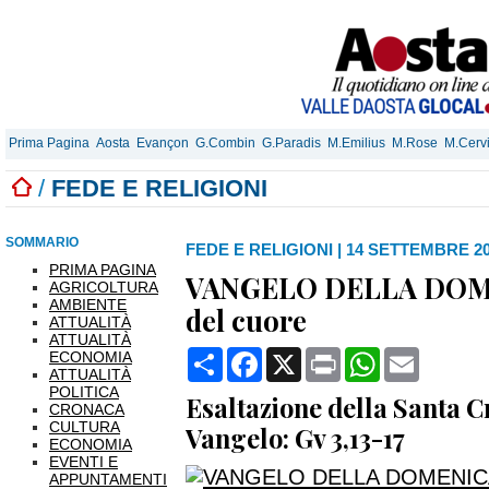
Prima Pagina
Aosta
Evançon
G.Combin
G.Paradis
M.Emilius
M.Rose
M.Cerv
/
FEDE E RELIGIONI
SOMMARIO
FEDE E RELIGIONI
|
14 SETTEMBRE 202
PRIMA PAGINA
VANGELO DELLA DOMEN
AGRICOLTURA
AMBIENTE
del cuore
ATTUALITÀ
ATTUALITÀ
Condividi
Facebook
X
Print
WhatsApp
Email
ECONOMIA
ATTUALITÀ
POLITICA
Esaltazione della Santa C
CRONACA
CULTURA
Vangelo: Gv 3,13-17
ECONOMIA
EVENTI E
APPUNTAMENTI