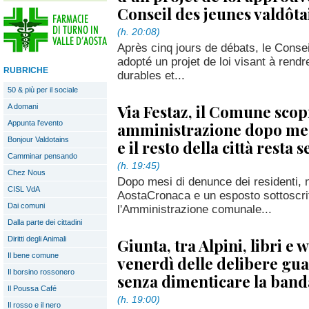
Conseil des jeunes valdôta
(h. 20:08)
Après cinq jours de débats, le Consei
adopté un projet de loi visant à rendr
RUBRICHE
durables et...
50 & più per il sociale
Via Festaz, il Comune scop
A domani
Appunta l'evento
amministrazione dopo mesi
Bonjour Valdotains
e il resto della città resta 
Camminar pensando
(h. 19:45)
Chez Nous
Dopo mesi di denunce dei residenti, n
CISL VdA
AostaCronaca e un esposto sottoscritt
Dai comuni
l'Amministrazione comunale...
Dalla parte dei cittadini
Diritti degli Animali
Giunta, tra Alpini, libri e w
Il bene comune
venerdì delle delibere gua
Il borsino rossonero
senza dimenticare la band
Il Poussa Café
(h. 19:00)
Il rosso e il nero