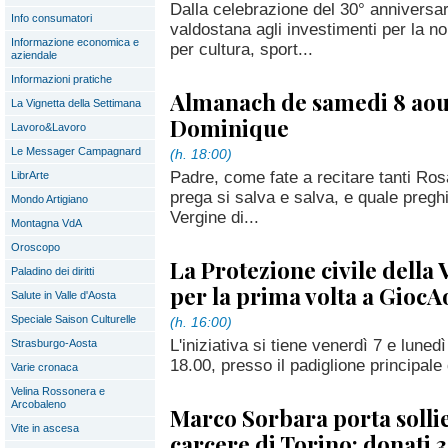
Dalla celebrazione del 30° anniversa
Info consumatori
valdostana agli investimenti per la n
Informazione economica e
per cultura, sport...
aziendale
Informazioni pratiche
Almanach de samedi 8 aout
La Vignetta della Settimana
Dominique
Lavoro&Lavoro
Le Messager Campagnard
(h. 18:00)
Padre, come fate a recitare tanti Ro
LibrArte
prega si salva e salva, e quale preghi
Mondo Artigiano
Vergine di...
Montagna VdA
Oroscopo
La Protezione civile della
Paladino dei diritti
per la prima volta a GiocA
Salute in Valle d'Aosta
Speciale Saison Culturelle
(h. 16:00)
L'iniziativa si tiene venerdì 7 e luned
Strasburgo-Aosta
18.00, presso il padiglione principal
Varie cronaca
Velina Rossonera e
Arcobaleno
Marco Sorbara porta solli
Vite in ascesa
carcere di Torino: donati 3