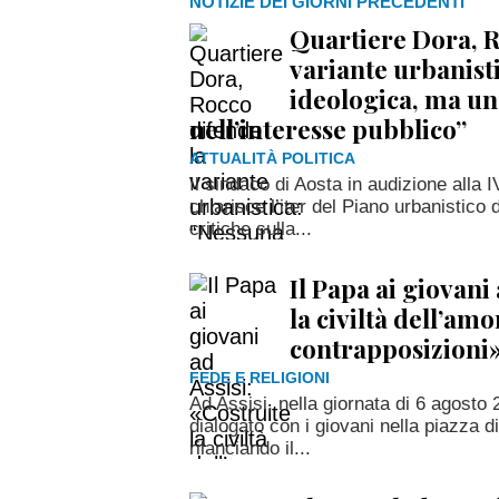
NOTIZIE DEI GIORNI PRECEDENTI
Quartiere Dora, R
variante urbanist
ideologica, ma un
nell’interesse pubblico”
ATTUALITÀ POLITICA
Il sindaco di Aosta in audizione alla
chiarisce l’iter del Piano urbanistico 
critiche sulla...
Il Papa ai giovani
la civiltà dell’am
contrapposizioni
FEDE E RELIGIONI
Ad Assisi, nella giornata di 6 agost
dialogato con i giovani nella piazza d
rilanciando il...