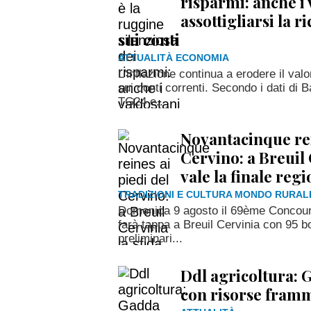
risparmi: anche i
assottigliarsi la 
sui conti
ATTUALITÀ ECONOMIA
L'inflazione continua a erodere il val
sui conti correnti. Secondo i dati di B
TG24 e...
Novantacinque rei
Cervino: a Breuil 
vale la finale reg
TRADIZIONI E CULTURA MONDO RURAL
Domenica 9 agosto il 69ème Concours
farà tappa a Breuil Cervinia con 95 bo
preliminari...
Ddl agricoltura: G
con risorse fram