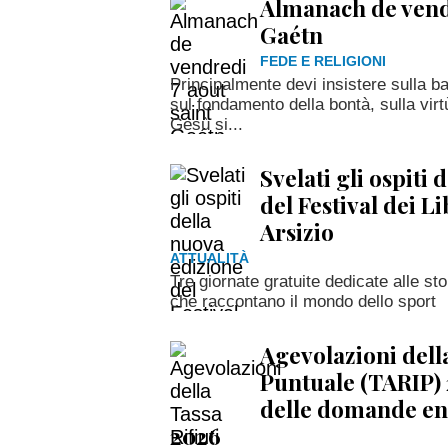
Almanach de vendr
Gaétn
FEDE E RELIGIONI
Principalmente devi insistere sulla ba
sul fondamento della bontà, sulla virt
Gesù si...
Svelati gli ospiti
del Festival dei L
Arsizio
ATTUALITÀ
Tre giornate gratuite dedicate alle sto
che raccontano il mondo dello sport
Agevolazioni della
Puntuale (TARIP) 
delle domande en
2026