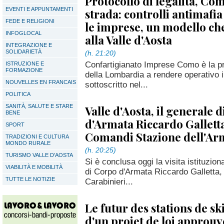
Protocollo di legalità, Co
EVENTI E APPUNTAMENTI
strada: controlli antimafia
FEDE E RELIGIONI
le imprese, un modello ch
INFOGLOCAL
alla Valle d'Aosta
INTEGRAZIONE E
SOLIDARIETÀ
(h. 21:20)
Confartigianato Imprese Como è la pr
ISTRUZIONE E
FORMAZIONE
della Lombardia a rendere operativo il
NOUVELLES EN FRANCAIS
sottoscritto nel...
POLITICA
SANITÀ, SALUTE E STARE
Valle d'Aosta, il generale 
BENE
d'Armata Riccardo Galletta 
SPORT
Comandi Stazione dell'Ar
TRADIZIONI E CULTURA
MONDO RURALE
(h. 20:25)
TURISMO VALLE D'AOSTA
Si è conclusa oggi la visita istituzion
VIABILITÀ E MOBILITÀ
di Corpo d'Armata Riccardo Galletta,
TUTTE LE NOTIZIE
Carabinieri...
Le futur des stations de s
d'un projet de loi approuv