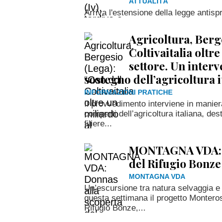
ATTUALITÀ
Arriva l'estensione della legge antispr
Agricoltura, Berg
Coltivaitalia oltr
settore. Un inter
sostegno dell’agricoltura i
INFORMAZIONI PRATICHE
Il provvedimento interviene in manier
comparti dell’agricoltura italiana, des
filiere...
MONTAGNA VDA: D
del Rifugio Bonze
MONTAGNA VDA
Un’escursione tra natura selvaggia e
questa settimana il progetto Monteros
Rifugio Bonze,...