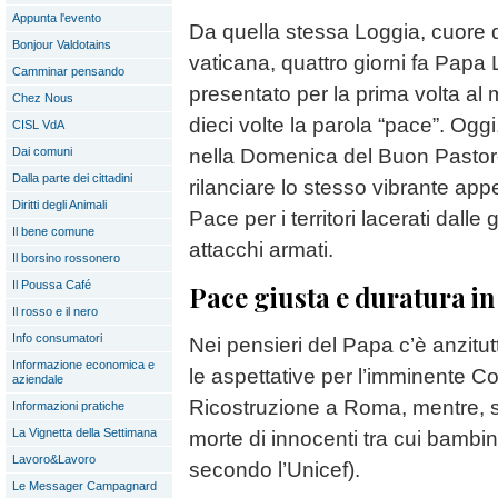
Appunta l'evento
Da quella stessa Loggia, cuore de
Bonjour Valdotains
vaticana, quattro giorni fa Papa
Camminar pensando
presentato per la prima volta a
Chez Nous
dieci volte la parola “pace”. Ogg
CISL VdA
nella Domenica del Buon Pastore,
Dai comuni
Dalla parte dei cittadini
rilanciare lo stesso vibrante appel
Diritti degli Animali
Pace per i territori lacerati dalle
Il bene comune
attacchi armati.
Il borsino rossonero
Il Poussa Café
Pace giusta e duratura i
Il rosso e il nero
Info consumatori
Nei pensieri del Papa c’è anzitu
Informazione economica e
le aspettative per l’imminente C
aziendale
Ricostruzione a Roma, mentre, su
Informazioni pratiche
La Vignetta della Settimana
morte di innocenti tra cui bambini
Lavoro&Lavoro
secondo l’Unicef).
Le Messager Campagnard