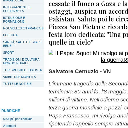
INFOGLOCAL
cessate il fuoco a Gaza e l
INTEGRAZIONE E
ostaggi, auspica un accord
SOLIDARIETÀ
Pakistan. Saluta poi le cir
ISTRUZIONE E
FORMAZIONE
Piazza San Pietro e ricord
NOUVELLES EN FRANCAIS
festa loro dedicata: "Una 
POLITICA
quelle in cielo"
SANITÀ, SALUTE E STARE
BENE
SPORT
TRADIZIONI E CULTURA
MONDO RURALE
TURISMO VALLE D'AOSTA
Salvatore Cernuzio - VN
VIABILITÀ E MOBILITÀ
L’immane tragedia della Second
TUTTE LE NOTIZIE
terminava 80 anni fa, l’8 maggi
milioni di vittime. Nell’odierno 
terza guerra mondiale a pezzi, c
RUBRICHE
Papa Francesco, mi rivolgo anch
50 & più per il sociale
ripetendo l’appello sempre attual
A domani