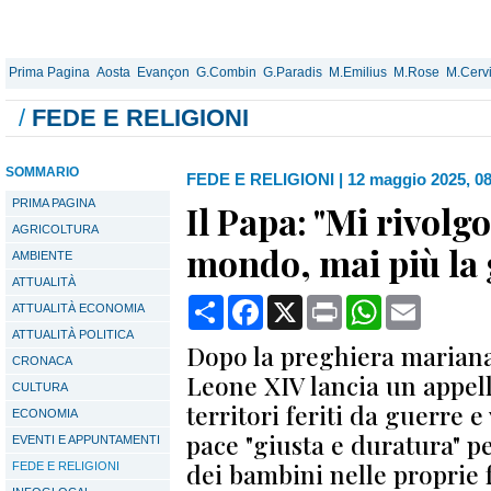
Prima Pagina
Aosta
Evançon
G.Combin
G.Paradis
M.Emilius
M.Rose
M.Cerv
/
FEDE E RELIGIONI
SOMMARIO
FEDE E RELIGIONI
|
12 maggio 2025, 0
PRIMA PAGINA
Il Papa: "Mi rivolgo
AGRICOLTURA
mondo, mai più la 
AMBIENTE
ATTUALITÀ
Condividi
Facebook
X
Print
WhatsApp
Email
ATTUALITÀ ECONOMIA
ATTUALITÀ POLITICA
Dopo la preghiera mariana
CRONACA
Leone XIV lancia un appell
CULTURA
territori feriti da guerre 
ECONOMIA
pace "giusta e duratura" pe
EVENTI E APPUNTAMENTI
dei bambini nelle proprie f
FEDE E RELIGIONI