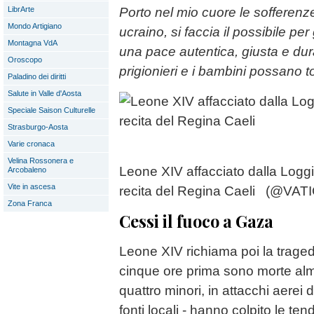
LibrArte
Porto nel mio cuore le sofferenz
Mondo Artigiano
ucraino, si faccia il possibile pe
Montagna VdA
una pace autentica, giusta e durat
Oroscopo
prigionieri e i bambini possano to
Paladino dei diritti
Salute in Valle d'Aosta
Speciale Saison Culturelle
Strasburgo-Aosta
Varie cronaca
Velina Rossonera e
Leone XIV affacciato dalla Loggi
Arcobaleno
Vite in ascesa
recita del Regina Caeli (@VA
Zona Franca
Cessi il fuoco a Gaza
Leone XIV richiama poi la trage
cinque ore prima sono morte alm
quattro minori, in attacchi aerei 
fonti locali - hanno colpito le ten