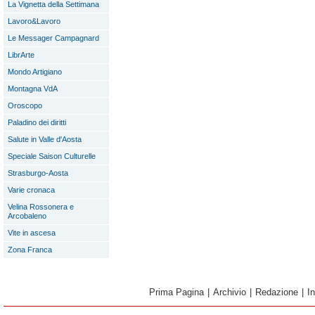
La Vignetta della Settimana
Lavoro&Lavoro
Le Messager Campagnard
LibrArte
Mondo Artigiano
Montagna VdA
Oroscopo
Paladino dei diritti
Salute in Valle d'Aosta
Speciale Saison Culturelle
Strasburgo-Aosta
Varie cronaca
Velina Rossonera e
Arcobaleno
Vite in ascesa
Zona Franca
Prima Pagina
|
Archivio
|
Redazione
|
I