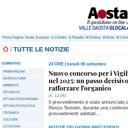
Prima Pagina
Aosta
Evançon
G.Combin
G.Paradis
M.Emilius
M.Rose
M.Cerv
/
TUTTE LE NOTIZIE
SOMMARIO
24 ORE
|
lunedì 09 settembre
Nuovo concorso per i Vigil
PRIMA PAGINA
nel 2025: un passo decisiv
AGRICOLTURA
AMBIENTE
rafforzare l'organico
ATTUALITÀ
(h. 12:06)
ATTUALITÀ ECONOMIA
Il provvedimento è stato annunciato d
ATTUALITÀ POLITICA
Renzo Testolin, durante una confere
provvedimenti adottati...
CRONACA
CULTURA
ECONOMIA
NOTIZIE DEI GIORNI PRECEDENTI