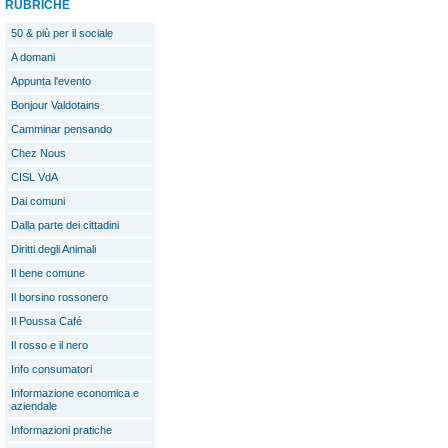
RUBRICHE
50 & più per il sociale
A domani
Appunta l'evento
Bonjour Valdotains
Camminar pensando
Chez Nous
CISL VdA
Dai comuni
Dalla parte dei cittadini
Diritti degli Animali
Il bene comune
Il borsino rossonero
Il Poussa Café
Il rosso e il nero
Info consumatori
Informazione economica e
aziendale
Informazioni pratiche