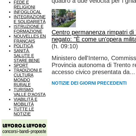
quadro a due velocità per i ghiac
FEDE E
RELIGIONI
INFOGLOCAL
INTEGRAZIONE
E SOLIDARIETÀ
ISTRUZIONE E
FORMAZIONE
Centro permanenza rimpatri di T
NOUVELLES EN
negato: "È come un'opera milit
FRANCAIS
(h. 09:10)
POLITICA
SANITÀ,
SALUTE E
Ministero dell'Interno, Commis
STARE BENE
Provincia autonoma di Trento re
SPORT
TRADIZIONI E
accesso civico presentata da...
CULTURA
MONDO
NOTIZIE DEI GIORNI PRECEDENTI
RURALE
TURISMO
VALLE D'AOSTA
VIABILITÀ E
MOBILITÀ
TUTTE LE
NOTIZIE