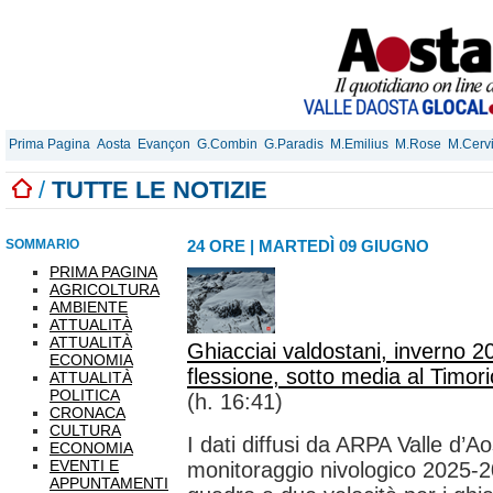
Prima Pagina
Aosta
Evançon
G.Combin
G.Paradis
M.Emilius
M.Rose
M.Cerv
/
TUTTE LE NOTIZIE
SOMMARIO
24 ORE
|
MARTEDÌ 09 GIUGNO
PRIMA PAGINA
AGRICOLTURA
AMBIENTE
ATTUALITÀ
ATTUALITÀ
Ghiacciai valdostani, inverno 2
ECONOMIA
flessione, sotto media al Timor
ATTUALITÀ
POLITICA
(h. 16:41)
CRONACA
CULTURA
I dati diffusi da ARPA Valle d’A
ECONOMIA
EVENTI E
monitoraggio nivologico 2025-
APPUNTAMENTI