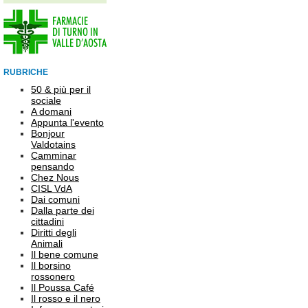
RUBRICHE
50 & più per il
sociale
A domani
Appunta l'evento
Bonjour
Valdotains
Camminar
pensando
Chez Nous
CISL VdA
Dai comuni
Dalla parte dei
cittadini
Diritti degli
Animali
Il bene comune
Il borsino
rossonero
Il Poussa Café
Il rosso e il nero