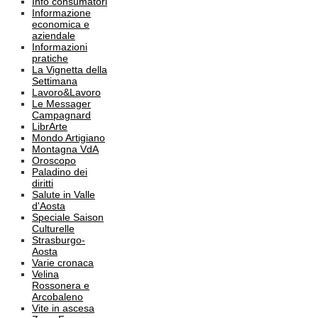
Info consumatori
Informazione
economica e
aziendale
Informazioni
pratiche
La Vignetta della
Settimana
Lavoro&Lavoro
Le Messager
Campagnard
LibrArte
Mondo Artigiano
Montagna VdA
Oroscopo
Paladino dei
diritti
Salute in Valle
d'Aosta
Speciale Saison
Culturelle
Strasburgo-
Aosta
Varie cronaca
Velina
Rossonera e
Arcobaleno
Vite in ascesa