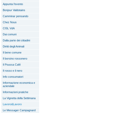
Appunta l'evento
Bonjour Valdotains
Camminar pensando
Chez Nous
CISL VdA
Dai comuni
Dalla parte dei cittadini
Diritti degli Animali
Il bene comune
Il borsino rossonero
Il Poussa Café
Il rosso e il nero
Info consumatori
Informazione economica e
aziendale
Informazioni pratiche
La Vignetta della Settimana
Lavoro&Lavoro
Le Messager Campagnard