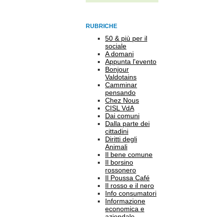
RUBRICHE
50 & più per il
sociale
A domani
Appunta l'evento
Bonjour
Valdotains
Camminar
pensando
Chez Nous
CISL VdA
Dai comuni
Dalla parte dei
cittadini
Diritti degli
Animali
Il bene comune
Il borsino
rossonero
Il Poussa Café
Il rosso e il nero
Info consumatori
Informazione
economica e
aziendale