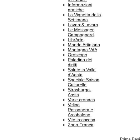
Informazioni
pratiche
La Vignetta della
Settimana
Lavoro&Lavoro
Le Messager
Campagnard
LibrArte
Mondo Artigiano
Montagna VdA
Oroscopo
Paladino dei
diritti
Salute in Valle
d'Aosta
Speciale Saison
Culturelle
Strasburgo-
Aosta
Varie cronaca
Velina
Rossonera e
Arcobaleno
Vite in ascesa
Zona Franca
Prima Pag