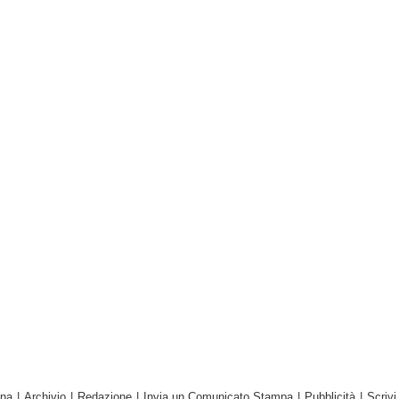
ina
|
Archivio
|
Redazione
|
Invia un Comunicato Stampa
|
Pubblicità
|
Scrivi