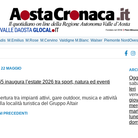
dis
M.Emilius
M.Rose
M.Cervino
Valdigne M.Blanc
Walser
Piemonte NordOves
 22 MAGGIO
ARCH
Ogg
inaugura l’estate 2026 tra sport, natura ed eventi
sab
Ieri
ven
tura tra impianti attivi, gare outdoor, musica e attività
gio
la località turistica del Gruppo Altair
mer
mar
RNI PRECEDENTI
lun
dom