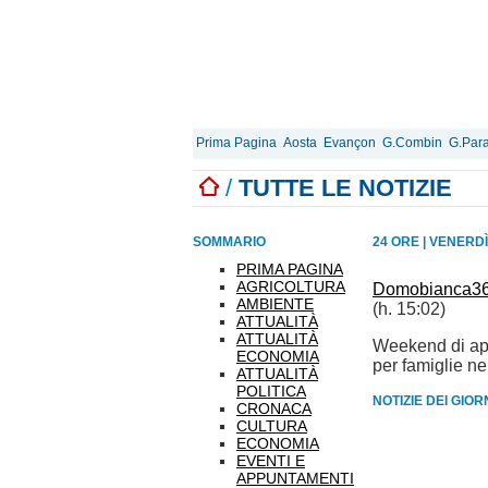
Prima Pagina
Aosta
Evançon
G.Combin
G.Para
/
TUTTE LE NOTIZIE
SOMMARIO
24 ORE
|
VENERDÌ
PRIMA PAGINA
AGRICOLTURA
Domobianca365 
AMBIENTE
(h. 15:02)
ATTUALITÀ
ATTUALITÀ
Weekend di aper
ECONOMIA
per famiglie nel
ATTUALITÀ
POLITICA
NOTIZIE DEI GIO
CRONACA
CULTURA
ECONOMIA
EVENTI E
APPUNTAMENTI