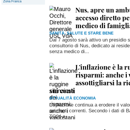
Zona Franca
Nus, apre un amb
accesso diretto per
medico di famigli
SANITÀ, SALUTE E STARE BENE
Dal 7 agosto sarà attivo un presidio 
consultorio di Nus, dedicato ai reside
senza medico di...
L’inflazione è la 
risparmi: anche i
assottigliarsi la 
sui conti
ATTUALITÀ ECONOMIA
L'inflazione continua a erodere il val
sui conti correnti. Secondo i dati di B
TG24 e...