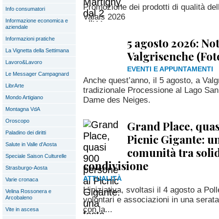
Promozione dei prodotti di qualità del
Info consumatori
Valais 2026
Informazione economica e
aziendale
5 agosto 2026: No
Informazioni pratiche
La Vignetta della Settimana
Valgrisenche (Fot
Lavoro&Lavoro
EVENTI E APPUNTAMENTI
Le Messager Campagnard
Anche quest’anno, il 5 agosto, a Valg
LibrArte
tradizionale Processione al Lago San
Mondo Artigiano
Dame des Neiges.
Montagna VdA
Oroscopo
Grand Place, quas
Paladino dei diritti
Picnic Gigante: un
Salute in Valle d'Aosta
comunità tra solid
Speciale Saison Culturelle
condivisione
Strasburgo-Aosta
ATTUALITÀ
Varie cronaca
L'iniziativa, svoltasi il 4 agosto a Poll
Velina Rossonera e
Arcobaleno
volontari e associazioni in una serat
con la...
Vite in ascesa