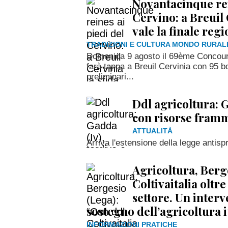
Novantacinque rei
Cervino: a Breuil 
vale la finale reg
TRADIZIONI E CULTURA MONDO RURAL
Domenica 9 agosto il 69ème Concours
farà tappa a Breuil Cervinia con 95 bo
preliminari...
Ddl agricoltura: G
con risorse fram
ATTUALITÀ
Arriva l'estensione della legge antispr
Agricoltura, Berg
Coltivaitalia oltr
settore. Un inter
sostegno dell’agricoltura i
INFORMAZIONI PRATICHE