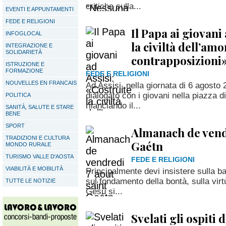
critiche sulla...
EVENTI E APPUNTAMENTI
FEDE E RELIGIONI
Il Papa ai giovani
INFOGLOCAL
la civiltà dell’am
INTEGRAZIONE E
SOLIDARIETÀ
contrapposizioni
ISTRUZIONE E
FORMAZIONE
FEDE E RELIGIONI
NOUVELLES EN FRANCAIS
Ad Assisi, nella giornata di 6 agost
dialogato con i giovani nella piazza d
POLITICA
rilanciando il...
SANITÀ, SALUTE E STARE
BENE
SPORT
Almanach de vendr
TRADIZIONI E CULTURA
Gaétn
MONDO RURALE
TURISMO VALLE D'AOSTA
FEDE E RELIGIONI
VIABILITÀ E MOBILITÀ
Principalmente devi insistere sulla ba
sul fondamento della bontà, sulla virt
TUTTE LE NOTIZIE
Gesù si...
Svelati gli ospiti