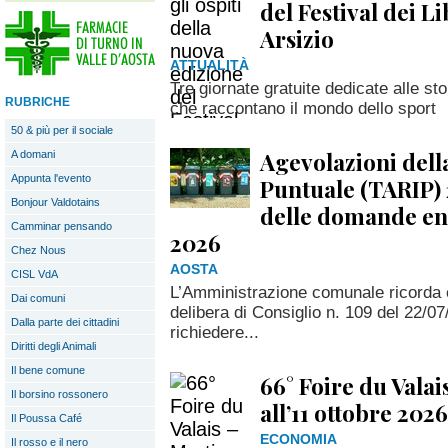
del Festival dei L
Arsizio
ATTUALITÀ
Tre giornate gratuite dedicate alle sto
RUBRICHE
che raccontano il mondo dello sport
50 & più per il sociale
Agevolazioni della
A domani
Appunta l'evento
Puntuale (TARIP) 
Bonjour Valdotains
delle domande en
Camminar pensando
2026
Chez Nous
AOSTA
CISL VdA
L’Amministrazione comunale ricorda 
Dai comuni
delibera di Consiglio n. 109 del 22/07
Dalla parte dei cittadini
richiedere...
Diritti degli Animali
Il bene comune
66° Foire du Valai
Il borsino rossonero
all’11 ottobre 2026
Il Poussa Café
ECONOMIA
Il rosso e il nero