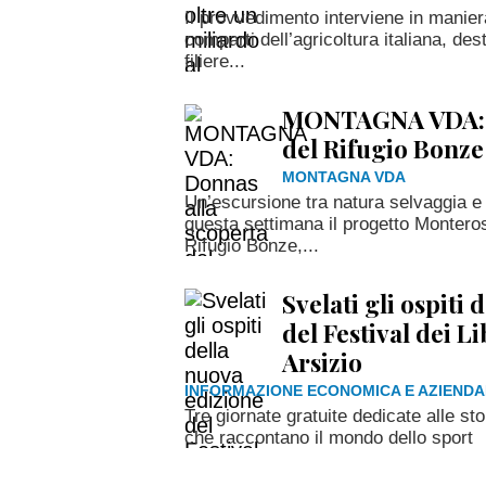
Il provvedimento interviene in manier
comparti dell’agricoltura italiana, des
filiere...
MONTAGNA VDA: D
del Rifugio Bonze
MONTAGNA VDA
Un’escursione tra natura selvaggia e
questa settimana il progetto Monteros
Rifugio Bonze,...
Svelati gli ospiti
del Festival dei L
Arsizio
INFORMAZIONE ECONOMICA E AZIENDA
Tre giornate gratuite dedicate alle sto
che raccontano il mondo dello sport