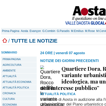
Prima Pagina
Aosta
Evançon
G.Combin
G.Paradis
M.Emilius
M.Rose
M.Cerv
/
TUTTE LE NOTIZIE
SOMMARIO
24 ORE
|
venerdì 07 agosto
PRIMA PAGINA
NOTIZIE DEI GIORNI PRECEDENTI
AGRICOLTURA
Quartiere Dora, R
AMBIENTE
variante urbanist
ATTUALITÀ
ideologica, ma un
ATTUALITÀ ECONOMIA
nell’interesse pubblico”
ATTUALITÀ POLITICA
CRONACA
ATTUALITÀ POLITICA
Il sindaco di Aosta in audizione alla
CULTURA
chiarisce l’iter del Piano urbanistico 
ECONOMIA