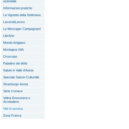
aziendale
Informazioni pratiche
La Vignetta della Settimana
Lavoro&Lavoro
Le Messager Campagnard
LibrArte
Mondo Artigiano
Montagna VdA
Oroscopo
Paladino dei diritti
Salute in Valle d'Aosta
Speciale Saison Culturelle
Strasburgo-Aosta
Varie cronaca
Velina Rossonera e
Arcobaleno
Vite in ascesa
Zona Franca