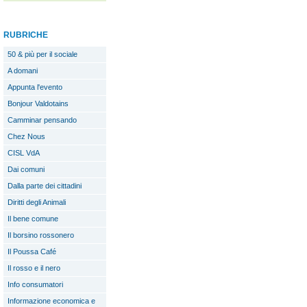
RUBRICHE
50 & più per il sociale
A domani
Appunta l'evento
Bonjour Valdotains
Camminar pensando
Chez Nous
CISL VdA
Dai comuni
Dalla parte dei cittadini
Diritti degli Animali
Il bene comune
Il borsino rossonero
Il Poussa Café
Il rosso e il nero
Info consumatori
Informazione economica e