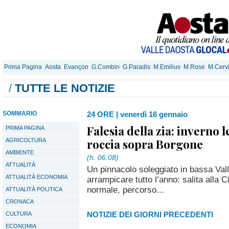
Prima Pagina
Aosta
Evançon
G.Combin
G.Paradis
M.Emilius
M.Rose
M.Cerv
/
TUTTE LE NOTIZIE
SOMMARIO
24 ORE
|
venerdì 16 gennaio
Falesia della zia: inverno 
PRIMA PAGINA
roccia sopra Borgone
AGRICOLTURA
AMBIENTE
(h. 06:08)
ATTUALITÀ
Un pinnacolo soleggiato in bassa Val
ATTUALITÀ ECONOMIA
arrampicare tutto l’anno: salita alla C
normale, percorso...
ATTUALITÀ POLITICA
CRONACA
NOTIZIE DEI GIORNI PRECEDENTI
CULTURA
ECONOMIA