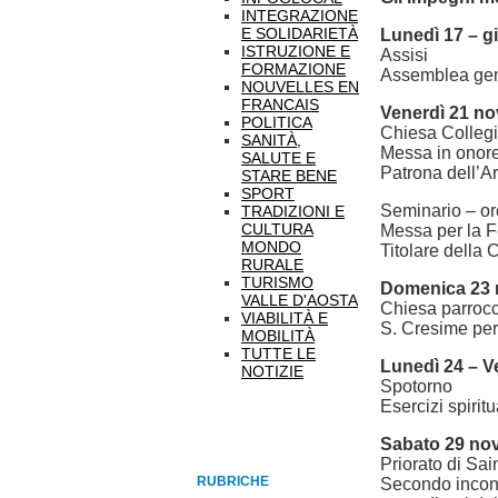
INTEGRAZIONE
E SOLIDARIETÀ
Lunedì 17 – g
ISTRUZIONE E
Assisi
FORMAZIONE
Assemblea gen
NOUVELLES EN
FRANCAIS
Venerdì 21 n
POLITICA
Chiesa Collegi
SANITÀ,
Messa in onore
SALUTE E
Patrona dell’A
STARE BENE
SPORT
Seminario – or
TRADIZIONI E
CULTURA
Messa per la F
MONDO
Titolare della
RURALE
TURISMO
Domenica 23
VALLE D'AOSTA
Chiesa parrocc
VIABILITÀ E
S. Cresime per
MOBILITÀ
TUTTE LE
Lunedì 24 – 
NOTIZIE
Spotorno
Esercizi spiri
Sabato 29 no
Priorato di Sai
RUBRICHE
Secondo incontr