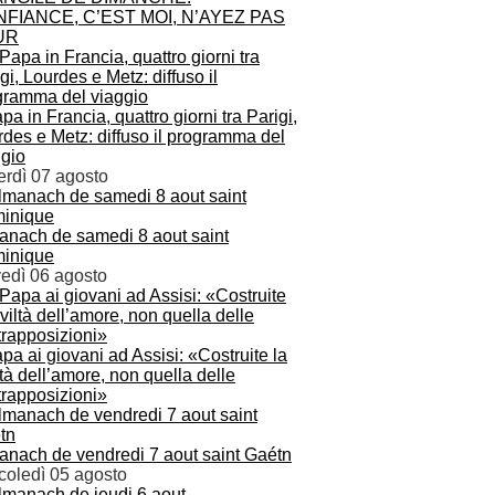
FIANCE, C’EST MOI, N’AYEZ PAS
UR
apa in Francia, quattro giorni tra Parigi,
des e Metz: diffuso il programma del
ggio
erdì 07 agosto
anach de samedi 8 aout saint
inique
vedì 06 agosto
apa ai giovani ad Assisi: «Costruite la
ltà dell’amore, non quella delle
trapposizioni»
anach de vendredi 7 aout saint Gaétn
coledì 05 agosto