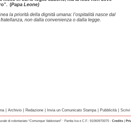
ro”. (
Papa Leone)
inea la priorità della dignità umana: l’ospitalità nasce dal
a fratellanza, non dalla convenienza o dalla legge.
ina
|
Archivio
|
Redazione
|
Invia un Comunicato Stampa
|
Pubblicità
|
Scrivi
rale di volontariato “Comunque Valdostani” - Partita Iva e C.F.: 91060970075 -
Credits
|
Pri