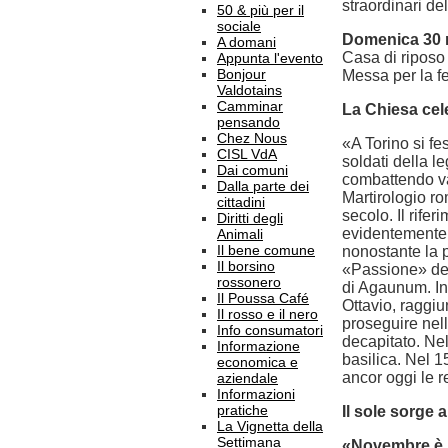
straordinari del
50 & più per il
sociale
Domenica 30
A domani
Casa di riposo
Appunta l'evento
Bonjour
Messa per la fe
Valdotains
Camminar
La Chiesa cel
pensando
Chez Nous
«A Torino si fe
CISL VdA
soldati della l
Dai comuni
combattendo va
Dalla parte dei
Martirologio rom
cittadini
secolo. Il rife
Diritti degli
evidentemente a
Animali
Il bene comune
nonostante la 
Il borsino
«Passione» del
rossonero
di Agaunum. Ins
Il Poussa Café
Ottavio, raggiun
Il rosso e il nero
proseguire nell
Info consumatori
decapitato. Nel
Informazione
basilica. Nel 1
economica e
ancor oggi le r
aziendale
Informazioni
pratiche
Il sole sorge a
La Vignetta della
Settimana
«Novembre è i