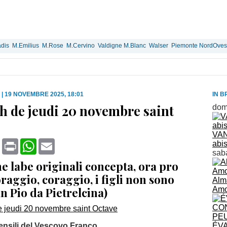
dis
M.Emilius
M.Rose
M.Cervino
Valdigne M.Blanc
Walser
Piemonte NordOves
|
19 NOVEMBRE 2025, 18:01
IN B
 de jeudi 20 novembre saint
dom
VAN
book
X
Print
WhatsApp
Email
abis
sab
e labe originali concepta, ora pro
aggio, coraggio, i figli non sono
Alm
an Pio da Pietrelcina)
Amo
ensili del Vescovo Franco
ÉVA