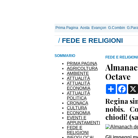
Prima Pagina
Aosta
Evançon
G.Combin
G.Para
/
FEDE E RELIGIONI
SOMMARIO
FEDE E RELIGIONI
PRIMA PAGINA
Almanach
AGRICOLTURA
AMBIENTE
Octave
ATTUALITÀ
ATTUALITÀ
Condividi
Face
ECONOMIA
ATTUALITÀ
POLITICA
Regina sin
CRONACA
nobis. Cor
CULTURA
ECONOMIA
chiodi! (s
EVENTI E
APPUNTAMENTI
FEDE E
RELIGIONI
Gli impegni m
INFOGLOCAL