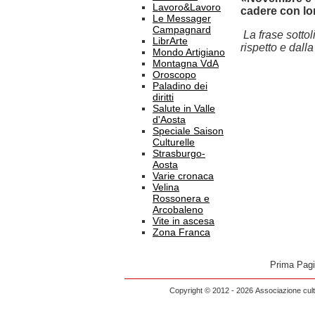
Lavoro&Lavoro
cadere con lo
Le Messager
Campagnard
La frase sottol
LibrArte
rispetto e dall
Mondo Artigiano
Montagna VdA
Oroscopo
Paladino dei
diritti
Salute in Valle
d'Aosta
Speciale Saison
Culturelle
Strasburgo-
Aosta
Varie cronaca
Velina
Rossonera e
Arcobaleno
Vite in ascesa
Zona Franca
Prima Pag
Copyright © 2012 - 2026 Associazione cultu