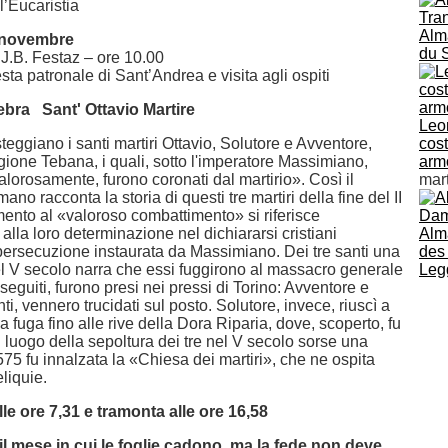
l’Eucaristia
Alm
 novembre
du 
 J.B. Festaz – ore 10.00
sta patronale di Sant’Andrea e visita agli ospiti
ebra Sant' Ottavio Martire
Leo
steggiano i santi martiri Ottavio, Solutore e Avventore,
cost
egione Tebana, i quali, sotto l'imperatore Massimiano,
armo
lorosamente, furono coronati dal martirio». Così il
mar
ano racconta la storia di questi tre martiri della fine del II
rimento al «valoroso combattimento» si riferisce
lla loro determinazione nel dichiararsi cristiani
Alm
persecuzione instaurata da Massimiano. Dei tre santi una
des
 V secolo narra che essi fuggirono al massacro generale
Leg
eguiti, furono presi nei pressi di Torino: Avventore e
ti, vennero trucidati sul posto. Solutore, invece, riuscì a
a fuga fino alle rive della Dora Riparia, dove, scoperto, fu
 luogo della sepoltura dei tre nel V secolo sorse una
575 fu innalzata la «Chiesa dei martiri», che ne ospita
eliquie.
lle ore 7,31 e tramonta alle ore 16,58
l mese in cui le foglie cadono, ma la fede non deve