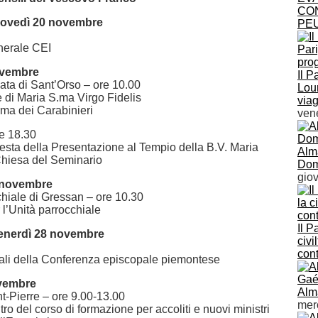
CON
iovedì 20 novembre
PE
erale CEI
ovembre
Il P
ata di Sant’Orso – ore 10.00
Lour
 di Maria S.ma Virgo Fidelis
via
rma dei Carabinieri
ven
e 18.30
esta della Presentazione al Tempio della B.V. Maria
Alm
 Chiesa del Seminario
Dom
gio
 novembre
hiale di Gressan – ore 10.30
 l’Unità parrocchiale
Il P
Venerdì 28 novembre
civi
con
tuali della Conferenza episcopale piemontese
vembre
Alm
nt-Pierre – ore 9.00-13.00
mer
o del corso di formazione per accoliti e nuovi ministri