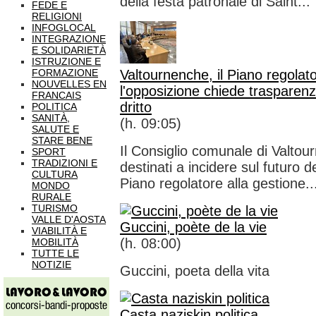
della festa patronale di Saint...
FEDE E
RELIGIONI
INFOGLOCAL
INTEGRAZIONE
E SOLIDARIETÀ
ISTRUZIONE E
FORMAZIONE
Valtournenche, il Piano regolator
NOUVELLES EN
l'opposizione chiede trasparenz
FRANCAIS
dritto
POLITICA
SANITÀ,
(h. 09:05)
SALUTE E
STARE BENE
Il Consiglio comunale di Valtou
SPORT
TRADIZIONI E
destinati a incidere sul futuro de
CULTURA
Piano regolatore alla gestione..
MONDO
RURALE
TURISMO
VALLE D'AOSTA
Guccini, poète de la vie
VIABILITÀ E
(h. 08:00)
MOBILITÀ
TUTTE LE
NOTIZIE
Guccini, poeta della vita
Casta naziskin politica