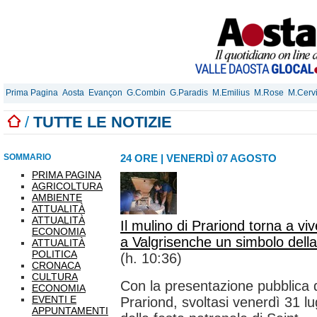
Prima Pagina
Aosta
Evançon
G.Combin
G.Paradis
M.Emilius
M.Rose
M.Cerv
/
TUTTE LE NOTIZIE
SOMMARIO
24 ORE
|
VENERDÌ 07 AGOSTO
PRIMA PAGINA
AGRICOLTURA
AMBIENTE
ATTUALITÀ
ATTUALITÀ
Il mulino di Prariond torna a viv
ECONOMIA
a Valgrisenche un simbolo della
ATTUALITÀ
POLITICA
(h. 10:36)
CRONACA
CULTURA
Con la presentazione pubblica d
ECONOMIA
EVENTI E
Prariond, svoltasi venerdì 31 l
APPUNTAMENTI