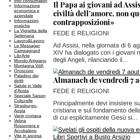
Info consumatori
Il Papa ai giovani ad Assis
Informazione
economica e
civiltà dell’amore, non qu
aziendale
contrapposizioni»
Informazioni
pratiche
La Vignetta della
FEDE E RELIGIONI
Settimana
Lavoro&Lavoro
Ad Assisi, nella giornata di 6 
Le Messager
Campagnard
XIV ha dialogato con i giovani 
LibrArte
degli Angeli, rilanciando il...
Mondo Artigiano
Montagna VdA
Oroscopo
Paladino dei
Almanach de vendredi 7 a
diritti
Salute in Valle
FEDE E RELIGIONI
d'Aosta
Speciale Saison
Culturelle
Principalmente devi insistere su
Strasburgo-
cristiana e sul fondamento della 
Aosta
Varie cronaca
di cui esplicitamente Gesù si...
Velina
Rossonera e
Arcobaleno
Vite in ascesa