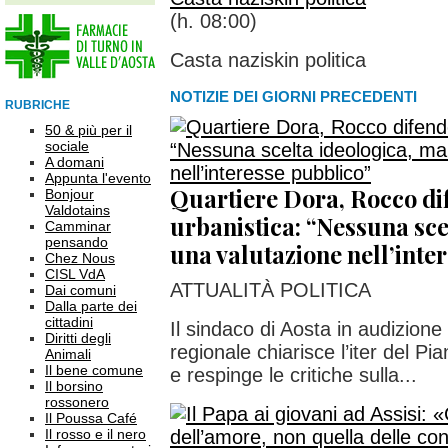
(h. 08:00)
Casta naziskin politica
NOTIZIE DEI GIORNI PRECEDENTI
RUBRICHE
50 & più per il
sociale
A domani
Appunta l'evento
Quartiere Dora, Rocco dif
Bonjour
Valdotains
urbanistica: “Nessuna sce
Camminar
pensando
una valutazione nell’inte
Chez Nous
CISL VdA
ATTUALITÀ POLITICA
Dai comuni
Dalla parte dei
cittadini
Il sindaco di Aosta in audizion
Diritti degli
regionale chiarisce l’iter del Pi
Animali
Il bene comune
e respinge le critiche sulla...
Il borsino
rossonero
Il Poussa Café
Il rosso e il nero